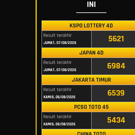
INI
KSPO LOTTERY 4D
Result terakhir
5
6
2
1
JUMAT
, 07/08/2026
JAPAN 4D
Result terakhir
6
9
8
4
JUMAT
, 07/08/2026
JAKARTA TIMUR
Result terakhir
6
5
3
9
KAMIS
, 06/08/2026
PCSO TOTO 45
Result terakhir
5
4
3
4
KAMIS
, 06/08/2026
CHINA TOTO