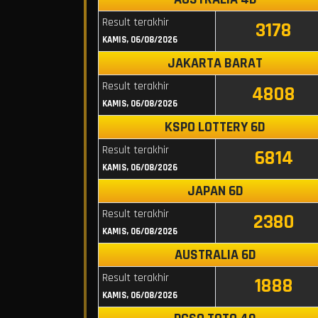
Result terakhir
3
1
7
8
KAMIS
, 06/08/2026
JAKARTA BARAT
Result terakhir
4
8
0
8
KAMIS
, 06/08/2026
KSPO LOTTERY 6D
Result terakhir
6
8
1
4
KAMIS
, 06/08/2026
JAPAN 6D
Result terakhir
2
3
8
0
KAMIS
, 06/08/2026
AUSTRALIA 6D
Result terakhir
1
8
8
8
KAMIS
, 06/08/2026