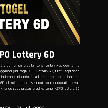
SPO Lottery 6D
ttery 6D, rumus prediksi togel terlengkap dan terjitu
nggemar judi togel KSPO lottery 6D, tentu saja anda
di halaman ini anda bakal mendapat data bocoran
ry 6D ini kalian dapat secepatnya mendapati banyak
ng anda saat proses prediksi togel KSPO lottery 6D