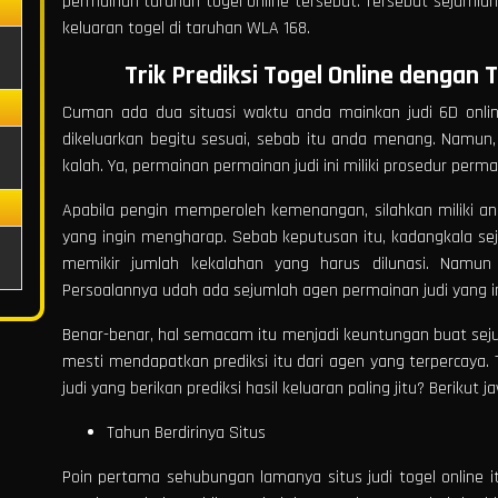
permainan taruhan togel online tersebut. Tersebut sejumlah 
keluaran togel di taruhan WLA 168.
Trik Prediksi Togel Online dengan 
Cuman ada dua situasi waktu anda mainkan judi 6D onlin
dikeluarkan begitu sesuai, sebab itu anda menang. Namun, 
kalah. Ya, permainan permainan judi ini miliki prosedur perm
Apabila pengin memperoleh kemenangan, silahkan miliki ang
yang ingin mengharap. Sebab keputusan itu, kadangkala s
memikir jumlah kekalahan yang harus dilunasi. Namun 
Persoalannya udah ada sejumlah agen permainan judi yang ing
Benar-benar, hal semacam itu menjadi keuntungan buat sejum
mesti mendapatkan prediksi itu dari agen yang terpercaya
judi yang berikan prediksi hasil keluaran paling jitu? Berikut 
Tahun Berdirinya Situs
Poin pertama sehubungan lamanya situs judi togel online itu