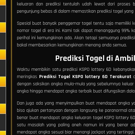
keluaran dan prediksi tentulah udah lewat dari proses ba
pengunjung bebas di dalam memastikan prediksi togel yang
Spesial buat banyak penggemar togel tentu saja memiliki
nomor togel di era ini. Kami tak dapat menanggung 99% ka
perihal ini kemungkinan ada. Akan tetapi semuanya prediks
bakal membesarkan kemungkinan menang anda semua.
Prediksi Togel di Ambil
Waktu membikin satu prediksi KSPO lottery 6D kebanyaka
meringkas
Prediksi Togel
KSPO lottery 6D Terakurat
d
dengan saksikan angka mula-mula yang sebelumnya keluar
angka hingga mendapat angka terbaik buat difungsikan dala
Dan juga ada yang menyimpulkan buat mendapat angka ya
bisa ajukan pertanyaan dengan langsung ke paranormal ata
benar buat mendapat angka keluaran togel KSPO lottery 6D
satu masalah yang paling aneh namun ini yang benar ada
mendapat angka sesuai biar menangi jackpot yang tertinggi.