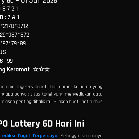
ry 6d – 01 Juli 2026
9 8 7 2 1
2D
:
7 & 1
*2178*8712
29*987*872
*97*79*89
US
S
:
99
ang Keramat
☆☆☆
 pemain togelers dapat lihat nomor keluaran yang
mengapa banyak situs togel yang menyediakan data
lasan penting dibalik itu. Silakan buat lihat rumus
O Lottery 6D Hari Ini
rediksi Togel Terpercaya
. Sehingga semuanya