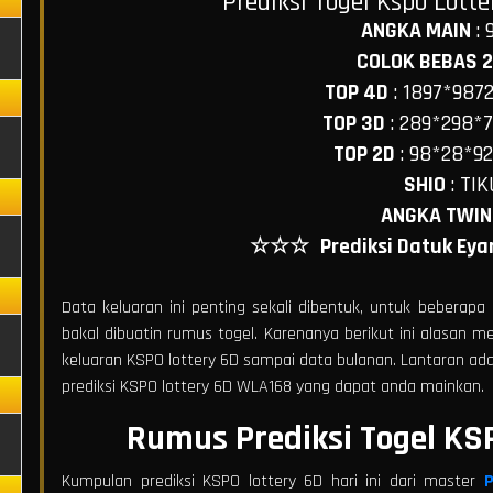
Prediksi Togel Kspo Lotte
ANGKA MAIN
:
COLOK BEBAS 
TOP 4D
:
1897*9872
TOP 3D
:
289*298*7
TOP 2D
:
98*28*92
SHIO
:
TIK
ANGKA TWIN
☆☆☆
Prediksi Datuk Ey
Data keluaran ini penting sekali dibentuk, untuk beberapa
bakal dibuatin rumus togel. Karenanya berikut ini alasan 
keluaran KSPO lottery 6D sampai data bulanan. Lantaran ada a
prediksi KSPO lottery 6D WLA168 yang dapat anda mainkan.
Rumus Prediksi Togel KSP
Kumpulan prediksi KSPO lottery 6D hari ini dari master
P