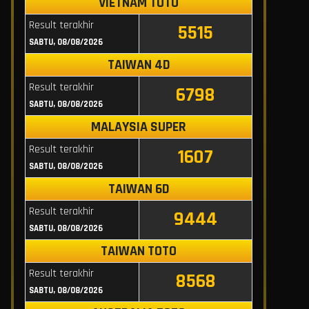
VIETNAM TOTO
Result terakhir
5
5
1
5
SABTU
, 08/08/2026
TAIWAN 4D
Result terakhir
6
7
9
8
SABTU
, 08/08/2026
MALAYSIA SUPER
Result terakhir
1
6
0
7
SABTU
, 08/08/2026
TAIWAN 6D
Result terakhir
9
4
4
4
SABTU
, 08/08/2026
TAIWAN TOTO
Result terakhir
8
5
6
8
SABTU
, 08/08/2026