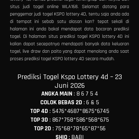
situs judi togel online WLA168. Selamat datang para
penggemar judi togel KSPO lottery 4D, tentu saja anda ada
di tempat ini sebab satu alasan kan? tepat sekali di
halaman ini anda bakal mendapat data bocoran prediksi
togel. Di halaman situs prediksi togel KSPO lottery 4D ini
kalian dapat secepatnya mendapati banyak data keluaran
togel, live draw dan paito yang dapat menolong anda saat
proses prediksi togel KSPO lottery 4D secara mudah.
Prediksi Togel Kspo Lottery 4d – 23
Juni 2026
ANGKA MAIN
:
8 6 7 5 4
COLOK BEBAS 2D
:
6 & 5
TOP 4D
:
5476*4687*8675*6745
TOP 3D
:
867*758*586*568*675
TOP 2D
:
75*68*78*65*87*56
SHIO
:
BABI