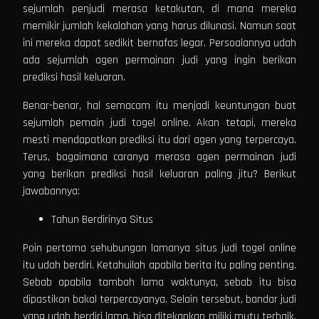
sejumlah penjudi merasa ketakutan, di mana mereka
memikir jumlah kekalahan yang harus dilunasi. Namun saat
ini mereka dapat sedikit bernafas legar. Persoalannya udah
ada sejumlah agen permainan judi yang ingin berikan
prediksi hasil keluaran.
Benar-benar, hal semacam itu menjadi keuntungan buat
sejumlah pemain judi togel online. Akan tetapi, mereka
mesti mendapatkan prediksi itu dari agen yang terpercaya.
Terus, bagaimana caranya merasa agen permainan judi
yang berikan prediksi hasil keluaran paling jitu? Berikut
jawabannya:
Tahun Berdirinya Situs
Poin pertama sehubungan lamanya situs judi togel online
itu udah berdiri. Ketahuilah apabila berita itu paling penting.
Sebab apabila tambah lama waktunya, sebab itu bisa
dipastikan bakal terpercayanya. Selain tersebut, bandar judi
yang udah berdiri lama, bisa ditekankan miliki mutu terbaik.