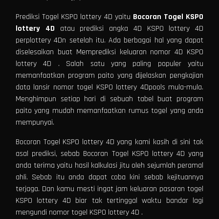
Prediksi Togel KSPO lottery 4D yaitu
Bocoran Togel KSPO
lottery 4D
atau prediksi angka 4D KSPO lottery 4D
perplottery 4Dn setelah itu. Ada berbagai hal yang dapat
diselesaikan buat Memprediksi keluaran nomor 4D KSPO
lottery 4D . Salah satu yang paling populer yaitu
memanfaatkan program paito yang dijelaskan pengkajian
data lansir nomor togel KSPO lottery 4Dpools mula-mula.
Menghimpun setiap hari di sebuah tabel buat program
paito yang mudah memanfaatkan rumus togel yang anda
mempunyai.
Bocoran Togel KSPO lottery 4D yang kami kasih di sini tak
asal prediksi, sebab Bocoran Togel KSPO lottery 4D yang
anda terima yaitu hasil kalkulasi jitu oleh sejumlah peramal
ahli. Sebab itu anda dapat coba kini sebab kejituannya
terjaga. Dan kamu mesti ingat jam keluaran pasaran togel
KSPO lottery 4D biar tak tertinggal waktu bandar lagi
mengundi nomor togel KSPO lottery 4D .