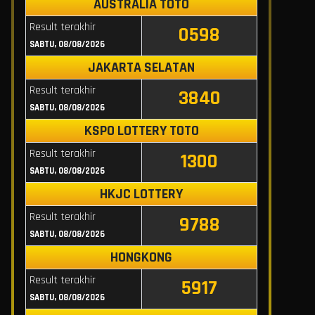
AUSTRALIA TOTO
Result terakhir
0
5
9
8
SABTU
, 08/08/2026
JAKARTA SELATAN
Result terakhir
3
8
4
0
SABTU
, 08/08/2026
KSPO LOTTERY TOTO
Result terakhir
1
3
0
0
SABTU
, 08/08/2026
HKJC LOTTERY
Result terakhir
9
7
8
8
SABTU
, 08/08/2026
HONGKONG
Result terakhir
5
9
1
7
SABTU
, 08/08/2026