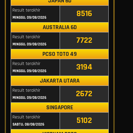
JAPAN 6D
Result terakhir
8
5
1
6
MINGGU
, 09/08/2026
AUSTRALIA 6D
Result terakhir
7
7
2
2
MINGGU
, 09/08/2026
PCSO TOTO 49
Result terakhir
3
1
9
4
MINGGU
, 09/08/2026
JAKARTA UTARA
Result terakhir
2
6
7
2
MINGGU
, 09/08/2026
SINGAPORE
Result terakhir
5
1
0
2
SABTU
, 08/08/2026