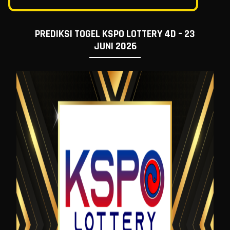
PREDIKSI TOGEL KSPO LOTTERY 4D – 23
JUNI 2026