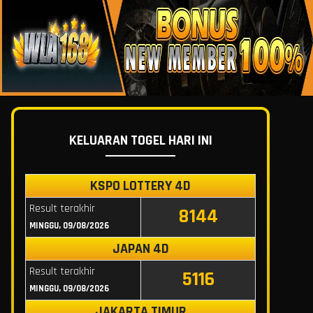
KELUARAN TOGEL HARI INI
KSPO LOTTERY 4D
Result terakhir
8
1
4
4
MINGGU
, 09/08/2026
JAPAN 4D
Result terakhir
5
1
1
6
MINGGU
, 09/08/2026
JAKARTA TIMUR