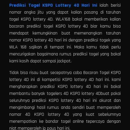
Prediksi Togel KSPO Lottery 4D Hari Ini
ialah berisi
nomor angka jitu yang dapat kalian pasang di taruhan
togel KSPO lottery 4D. WLA168 bakal memberikan kalian
bocoran prediksi togel KSPO lottery 4D biar kamu bisa
mendapat kemungkinan buat memenangkan taruhan
nomor KSPO lottery 4D hari ini dengan prediksi togek yang
WLA 168 sajikan di tempat ini. Maka kamu tidak perlu
mencurigakan bagaimana rumus prediksi togel yang bakal
kami kasih dapat sampai jackpot.
Tidak bisa risau buat secepatnya coba Bocoran Togel KSPO
lottery 4D ini di kompetisi KSPO lottery 4D hari ini. kami
mengharapkan prediksi KSPO lottery 4D hari ini bakal
membantu banyak togelers 4D KSPO lottery 4Dbuat pakai
seluruhnya prediksi KSPO lottery 4D hari ini akurat dan
mengimbangi hasil rumus anda sendiri buat memperoleh
nomor 4D KSPO lottery 4D yang kuat sebelumnya
menempatkan ke bandar togel online tepercaya dengan
niat memperoleh jp paus hari ini.