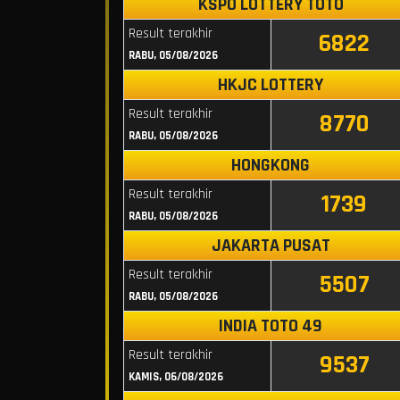
KSPO LOTTERY TOTO
Result terakhir
6
8
2
2
RABU
, 05/08/2026
HKJC LOTTERY
Result terakhir
8
7
7
0
RABU
, 05/08/2026
HONGKONG
Result terakhir
1
7
3
9
RABU
, 05/08/2026
JAKARTA PUSAT
Result terakhir
5
5
0
7
RABU
, 05/08/2026
INDIA TOTO 49
Result terakhir
9
5
3
7
KAMIS
, 06/08/2026