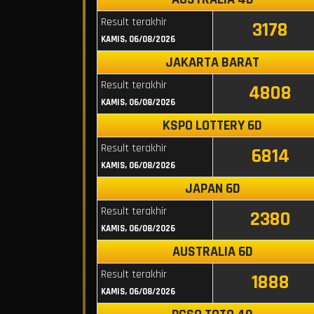
Result terakhir
3
1
7
8
KAMIS
, 06/08/2026
JAKARTA BARAT
Result terakhir
4
8
0
8
KAMIS
, 06/08/2026
KSPO LOTTERY 6D
Result terakhir
6
8
1
4
KAMIS
, 06/08/2026
JAPAN 6D
Result terakhir
2
3
8
0
KAMIS
, 06/08/2026
AUSTRALIA 6D
Result terakhir
1
8
8
8
KAMIS
, 06/08/2026