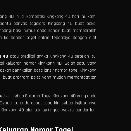
ng 4D ini di kompetisi Kingkong 4D hari ini. kami
bantu banyak togelers Kingkong 4D buat pakai
imbangi hasil rumus anda sendiri buat memperoleh
ke bandar togel online tepercaya dengan niat
g 4D
atau prediksi angka Kingkong 4D setelah itu.
ksi keluaran nomor Kingkong 4D. Salah satu yang
askan pengkajian data lansir nomor togel Kingkong
bel buat program paito yang mudah memanfaatkan
prediksi, sebab Bocoran Togel Kingkong 4D yang anda
i. Sebab itu anda dapat coba kini sebab kejituannya
Kingkong 4D biar tak tertinggal waktu bandar lagi
Keluaran Nomor Togel