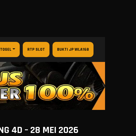
 TOGEL
RTP SLOT
BUKTI JP WLA168
G 4D – 28 MEI 2026