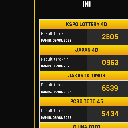
INI
KSPO LOTTERY 4D
Result terakhir
2
5
0
5
KAMIS
, 06/08/2026
JAPAN 4D
Result terakhir
0
9
6
3
KAMIS
, 06/08/2026
JAKARTA TIMUR
Result terakhir
6
5
3
9
KAMIS
, 06/08/2026
PCSO TOTO 45
Result terakhir
5
4
3
4
KAMIS
, 06/08/2026
CHINA TOTO