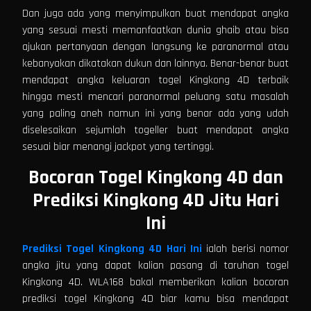
Dan juga ada yang menyimpulkan buat mendapat angka
yang sesuai mesti memanfaatkan dunia ghaib atau bisa
ajukan pertanyaan dengan langsung ke paranormal atau
kebanyakan dikatakan dukun dan lainnya. Benar-benar buat
mendapat angka keluaran togel Kingkong 4D terbaik
hingga mesti mencari paranormal peluang satu masalah
yang paling aneh namun ini yang benar ada yang udah
diselesaikan sejumlah togeller buat mendapat angka
sesuai biar menangi jackpot yang tertinggi.
Bocoran Togel Kingkong 4D dan
Prediksi Kingkong 4D Jitu Hari
Ini
Prediksi Togel Kingkong 4D Hari Ini
ialah berisi nomor
angka jitu yang dapat kalian pasang di taruhan togel
Kingkong 4D. WLA168 bakal memberikan kalian bocoran
prediksi togel Kingkong 4D biar kamu bisa mendapat