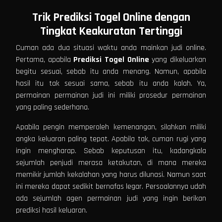
Trik Prediksi Togel Online dengan
Tingkat
Keakuratan
Tertinggi
Cuman ada dua situasi waktu anda mainkan judi online.
Pertama, apabila
Prediksi Togel
Online
yang dikeluarkan
begitu sesuai, sebab itu anda menang. Namun, apabila
hasil itu tak sesuai sama, sebab itu anda kalah. Ya,
permainan permainan judi ini miliki prosedur permainan
yang paling sederhana.
Apabila pengin memperoleh kemenangan, silahkan miliki
angka keluaran paling tepat. Apabila tak, cuman rugi yang
ingin mengharap. Sebab keputusan itu, kadangkala
sejumlah penjudi merasa ketakutan, di mana mereka
memikir jumlah kekalahan yang harus dilunasi. Namun saat
ini mereka dapat sedikit bernafas legar. Persoalannya udah
ada sejumlah agen permainan judi yang ingin berikan
prediksi hasil keluaran.