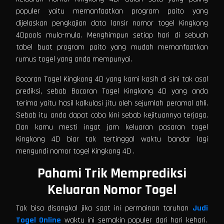
populer yaitu memanfaatkan program paito yang
dijelaskan pengkajian data lansir nomor togel Kingkong
4Dpools mula-mula. Menghimpun setiap hari di sebuah
tabel buat program paito yang mudah memanfaatkan
rumus togel yang anda mempunyai.
Bocoran Togel Kingkong 4D yang kami kasih di sini tak asal
prediksi, sebab Bocoran Togel Kingkong 4D yang anda
terima yaitu hasil kalkulasi jitu oleh sejumlah peramal ahli.
Sebab itu anda dapat coba kini sebab kejituannya terjaga.
Dan kamu mesti ingat jam keluaran pasaran togel
Kingkong 4D biar tak tertinggal waktu bandar lagi
mengundi nomor togel Kingkong 4D .
Pahami Trik Memprediksi
Keluaran Nomor Togel
Tak bisa disangkal jika saat ini permainan taruhan
Judi
Togel Online
waktu ini semakin populer dari hari kehari.