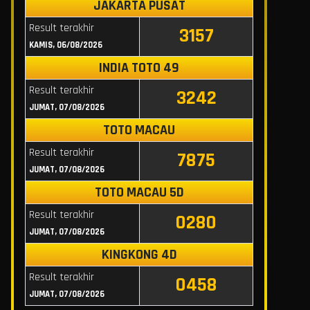
JAKARTA PUSAT
Result terakhir
3
1
5
7
KAMIS
, 06/08/2026
INDIA TOTO 49
Result terakhir
3
2
4
2
JUMAT
, 07/08/2026
TOTO MACAU
Result terakhir
7
8
7
5
JUMAT
, 07/08/2026
TOTO MACAU 5D
Result terakhir
0
2
8
0
JUMAT
, 07/08/2026
KINGKONG 4D
Result terakhir
0
4
5
8
JUMAT
, 07/08/2026