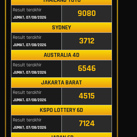
THAILAND TOTO
Result terakhir
9
0
8
0
JUMAT
, 07/08/2026
SYDNEY
Result terakhir
3
7
1
2
JUMAT
, 07/08/2026
AUSTRALIA 4D
Result terakhir
6
5
4
6
JUMAT
, 07/08/2026
JAKARTA BARAT
Result terakhir
4
5
1
5
JUMAT
, 07/08/2026
KSPO LOTTERY 6D
Result terakhir
7
1
2
4
JUMAT
, 07/08/2026