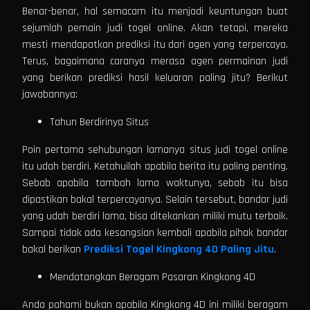
Benar-benar, hal semacam itu menjadi keuntungan buat
sejumlah pemain judi togel online. Akan tetapi, mereka
mesti mendapatkan prediksi itu dari agen yang terpercaya.
Terus, bagaimana caranya merasa agen permainan judi
yang berikan prediksi hasil keluaran paling jitu? Berikut
jawabannya:
Tahun Berdirinya Situs
Poin pertama sehubungan lamanya situs judi togel online
itu udah berdiri. Ketahuilah apabila berita itu paling penting.
Sebab apabila tambah lama waktunya, sebab itu bisa
dipastikan bakal terpercayanya. Selain tersebut, bandar judi
yang udah berdiri lama, bisa ditekankan miliki mutu terbaik.
Sampai tidak ada kesangsian kembali apabila pihak bandar
bakal berikan
Prediksi Togel Kingkong 4D Paling Jitu
.
Mendatangkan Beragam Pasaran Kingkong 4D
Anda pahami bukan apabila Kingkong 4D ini miliki beragam