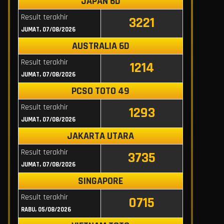
JAPAN 6D
Result terakhir
3
2
2
1
JUMAT
, 07/08/2026
AUSTRALIA 6D
Result terakhir
1
2
1
4
JUMAT
, 07/08/2026
PCSO TOTO 49
Result terakhir
1
2
9
3
JUMAT
, 07/08/2026
JAKARTA UTARA
Result terakhir
3
7
3
5
JUMAT
, 07/08/2026
SINGAPORE
Result terakhir
0
7
1
5
RABU
, 05/08/2026