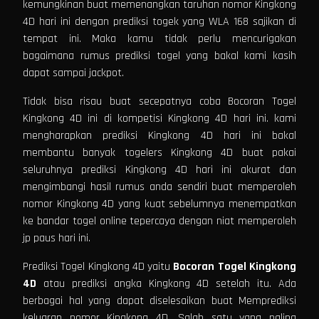
kemungkinan buat memenangkan taruhan nomor Kingkong
4D hari ini dengan prediksi togek yang WLA 168 sajikan di
tempat ini. Maka kamu tidak perlu mencurigakan
bagaimana rumus prediksi togel yang bakal kami kasih
dapat sampai jackpot.
Tidak bisa risau buat secepatnya coba Bocoran Togel
Kingkong 4D ini di kompetisi Kingkong 4D hari ini. kami
mengharapkan prediksi Kingkong 4D hari ini bakal
membantu banyak togelers Kingkong 4D buat pakai
seluruhnya prediksi Kingkong 4D hari ini akurat dan
mengimbangi hasil rumus anda sendiri buat memperoleh
nomor Kingkong 4D yang kuat sebelumnya menempatkan
ke bandar togel online tepercaya dengan niat memperoleh
jp paus hari ini.
Prediksi Togel Kingkong 4D yaitu
Bocoran Togel Kingkong
4D
atau prediksi angka Kingkong 4D setelah itu. Ada
berbagai hal yang dapat diselesaikan buat Memprediksi
keluaran nomor Kingkong 4D. Salah satu yang paling