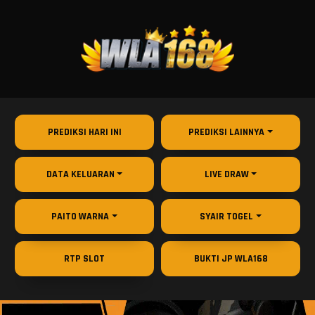
PREDIKSI HARI INI
PREDIKSI LAINNYA
DATA KELUARAN
LIVE DRAW
PAITO WARNA
SYAIR TOGEL
RTP SLOT
BUKTI JP WLA168