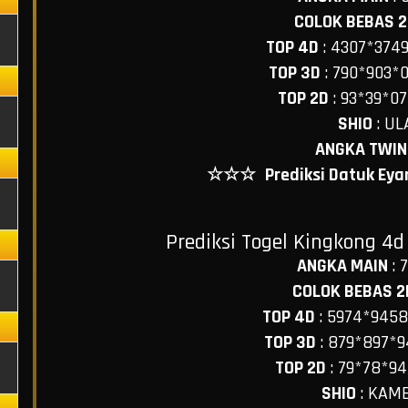
COLOK BEBAS 
TOP 4D
:
4307*3749
TOP 3D
:
790*903*0
TOP 2D
:
93*39*07
SHIO
:
UL
ANGKA TWIN
☆☆☆
Prediksi Datuk Ey
Prediksi Togel Kingkong 4d
ANGKA MAIN
:
7
COLOK BEBAS 2
TOP 4D
:
5974*9458
TOP 3D
:
879*897*9
TOP 2D
:
79*78*94
SHIO
:
KAM