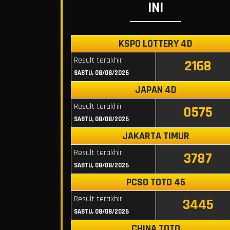
INI
KSPO LOTTERY 4D
Result terakhir
2
1
6
8
SABTU
, 08/08/2026
JAPAN 4D
Result terakhir
0
5
7
5
SABTU
, 08/08/2026
JAKARTA TIMUR
Result terakhir
3
7
8
7
SABTU
, 08/08/2026
PCSO TOTO 45
Result terakhir
3
4
4
5
SABTU
, 08/08/2026
CHINA TOTO