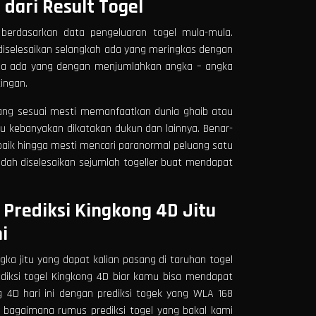
 dari Result Togel
berdasarkan data pengeluaran togel mula-mula.
iselesaikan selangkah ada yang meringkas dengan
uga ada yang dengan menjumlahkan angka – angka
ingan.
ng sesuai mesti memanfaatkan dunia ghaib atau
u kebanyakan dikatakan dukun dan lainnya. Benar-
aik hingga mesti mencari paranormal peluang satu
dah diselesaikan sejumlah togeller buat mendapat
Prediksi Kingkong 4D Jitu
ni
gka jitu yang dapat kalian pasang di taruhan togel
diksi togel Kingkong 4D biar kamu bisa mendapat
D hari ini dengan prediksi togek yang WLA 168
n bagaimana rumus prediksi togel yang bakal kami