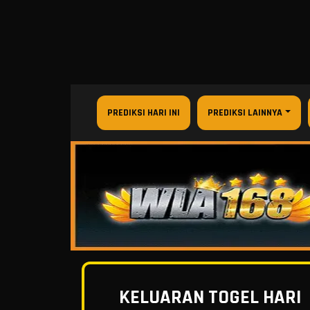
PREDIKSI HARI INI
PREDIKSI LAINNYA
KELUARAN TOGEL HARI