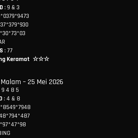
2D
:
9 & 3
*0379*9473
37*379*930
*30*73*03
AR
S
:
77
ang Keramat
☆☆☆
 Malam – 25 Mei 2026
 9 4 8 5
D
:
4 & 8
*8549*7948
48*794*487
*97*47*98
BING