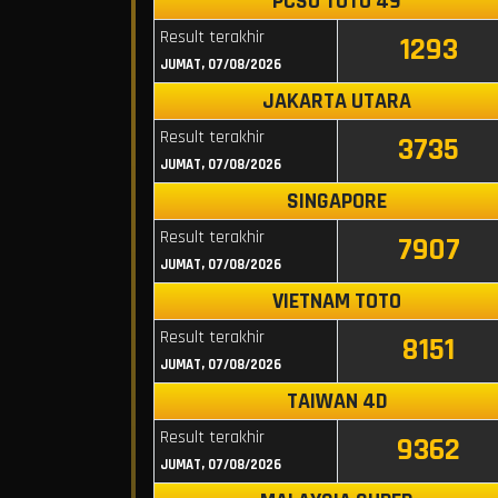
PCSO TOTO 49
Result terakhir
1
2
9
3
JUMAT
, 07/08/2026
JAKARTA UTARA
Result terakhir
3
7
3
5
JUMAT
, 07/08/2026
SINGAPORE
Result terakhir
7
9
0
7
JUMAT
, 07/08/2026
VIETNAM TOTO
Result terakhir
8
1
5
1
JUMAT
, 07/08/2026
TAIWAN 4D
Result terakhir
9
3
6
2
JUMAT
, 07/08/2026