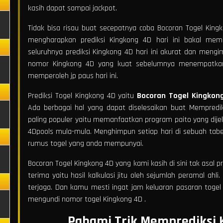
kasih dapat sampai jackpot.
Tidak bisa risau buat secepatnya coba Bocoran Togel Kingko
mengharapkan prediksi Kingkong 4D hari ini bakal mem
seluruhnya prediksi Kingkong 4D hari ini akurat dan meng
nomor Kingkong 4D yang kuat sebelumnya menempatkan 
memperoleh jp paus hari ini.
Prediksi Togel Kingkong 4D yaitu
Bocoran Togel Kingkon
Ada berbagai hal yang dapat diselesaikan buat Mempredi
paling populer yaitu memanfaatkan program paito yang dijel
4Dpools mula-mula. Menghimpun setiap hari di sebuah ta
rumus togel yang anda mempunyai.
Bocoran Togel Kingkong 4D yang kami kasih di sini tak asal 
terima yaitu hasil kalkulasi jitu oleh sejumlah peramal ahl
terjaga. Dan kamu mesti ingat jam keluaran pasaran togel 
mengundi nomor togel Kingkong 4D .
Pahami Trik Memprediksi 