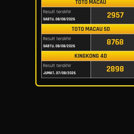
TOTO MACAU
Result terakhir
2
9
5
7
SABTU
, 08/08/2026
TOTO MACAU 5D
Result terakhir
8
7
6
8
SABTU
, 08/08/2026
KINGKONG 4D
Result terakhir
2
8
9
8
JUMAT
, 07/08/2026