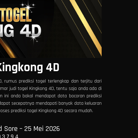
 Kingkong 4D
D, rumus prediksi togel terlengkap dan terjitu dari
mar judi togel Kingkong 4D, tentu saja anda ada di
an ini anda bakal mendapat data bocoran prediksi
an dapat secepatnya mendapati banyak data keluaran
roses prediksi togel Kingkong 4D secara mudah.
d Sore – 25 Mei 2026
 3 7 9 4