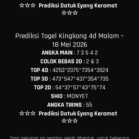
☆☆☆
Prediksi Datuk Eyang Keramat
☆☆☆
Prediksi Togel Kingkong 4d Malam –
18 Mei 2026
ANGKA MAIN
:
7 3 5 4 2
COLOK BEBAS 2D
:
2 & 3
TOP 4D
:
4253*2375*7354*3524
TOP 3D
:
473*547*437*354*735
TOP 2D
:
54*37*57*43*75*74
SHIO
:
MONYET
ANGKA TWINS
:
55
☆☆☆
Prediksi Datuk Eyang Keramat
☆☆☆
Data keluaran ini penting sekali dibentuk, untuk beberapa