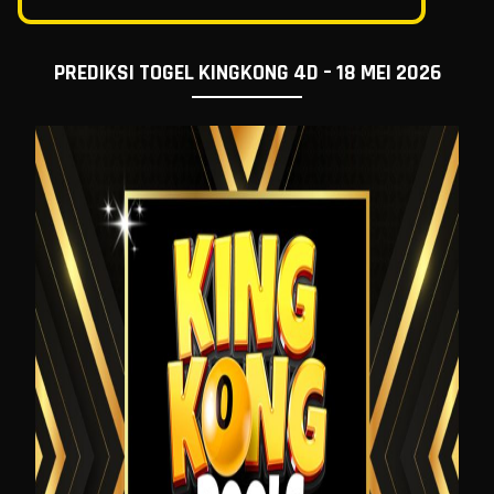
PREDIKSI TOGEL KINGKONG 4D – 18 MEI 2026