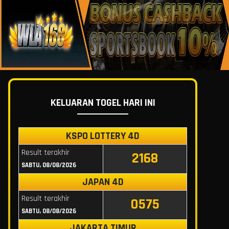
KELUARAN TOGEL HARI INI
KSPO LOTTERY 4D
Result terakhir
2
1
6
8
SABTU
, 08/08/2026
JAPAN 4D
Result terakhir
0
5
7
5
SABTU
, 08/08/2026
JAKARTA TIMUR