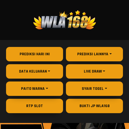
PREDIKSI HARI INI
PREDIKSI LAINNYA
DATA KELUARAN
LIVE DRAW
PAITO WARNA
SYAIR TOGEL
RTP SLOT
BUKTI JP WLA168