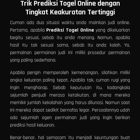
Trik Prediksi Togel Online dengan
Tingkat
Keakuratan
Tertinggi
Cuman ada dua situasi waktu anda mainkan judi online.
Pertama, apabila
Prediksi Togel
Online
yang dikeluarkan
begitu sesuai, sebab itu anda menang. Namun, apabila
hasil itu tak sesuai sama, sebab itu anda kalah. Ya,
permainan permainan judi ini miliki prosedur permainan
yang paling sederhana.
Apabila pengin memperoleh kemenangan, silahkan miliki
angka keluaran paling tepat. Apabila tak, cuman rugi yang
ingin mengharap. Sebab keputusan itu, kadangkala
sejumlah penjudi merasa ketakutan, di mana mereka
memikir jumlah kekalahan yang harus dilunasi. Namun saat
ini mereka dapat sedikit bernafas legar. Persoalannya udah
ada sejumlah agen permainan judi yang ingin berikan
prediksi hasil keluaran.
Benar-benar, hal semacam itu menjadi keuntungan buat