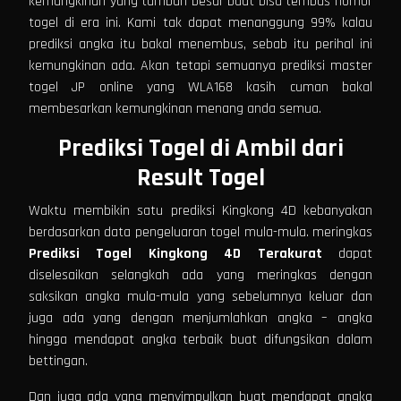
kemungkinan yang tambah besar buat bisa tembus nomor
togel di era ini. Kami tak dapat menanggung 99% kalau
prediksi angka itu bakal menembus, sebab itu perihal ini
kemungkinan ada. Akan tetapi semuanya prediksi master
togel JP online yang WLA168 kasih cuman bakal
membesarkan kemungkinan menang anda semua.
Prediksi Togel di Ambil dari
Result Togel
Waktu membikin satu prediksi Kingkong 4D kebanyakan
berdasarkan data pengeluaran togel mula-mula. meringkas
Prediksi Togel
Kingkong 4D Terakurat
dapat
diselesaikan selangkah ada yang meringkas dengan
saksikan angka mula-mula yang sebelumnya keluar dan
juga ada yang dengan menjumlahkan angka – angka
hingga mendapat angka terbaik buat difungsikan dalam
bettingan.
Dan juga ada yang menyimpulkan buat mendapat angka