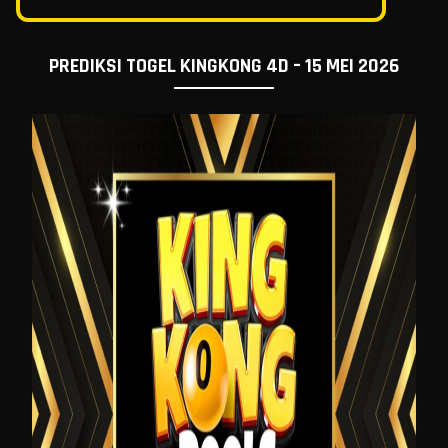
PREDIKSI TOGEL KINGKONG 4D – 15 MEI 2026