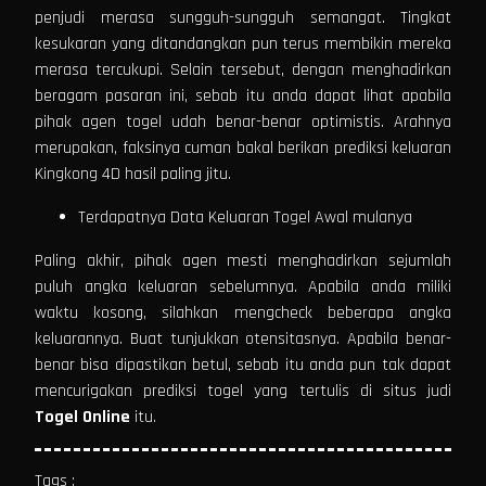
penjudi merasa sungguh-sungguh semangat. Tingkat
kesukaran yang ditandangkan pun terus membikin mereka
merasa tercukupi. Selain tersebut, dengan menghadirkan
beragam pasaran ini, sebab itu anda dapat lihat apabila
pihak agen togel udah benar-benar optimistis. Arahnya
merupakan, faksinya cuman bakal berikan prediksi keluaran
Kingkong 4D hasil paling jitu.
Terdapatnya Data Keluaran Togel Awal mulanya
Paling akhir, pihak agen mesti menghadirkan sejumlah
puluh angka keluaran sebelumnya. Apabila anda miliki
waktu kosong, silahkan mengcheck beberapa angka
keluarannya. Buat tunjukkan otensitasnya. Apabila benar-
benar bisa dipastikan betul, sebab itu anda pun tak dapat
mencurigakan prediksi togel yang tertulis di situs judi
Togel Online
itu.
Tags :