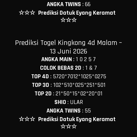
ANGKA TWINS
:
66
☆☆☆
Prediksi Datuk Eyang Keramat
☆☆☆
Prediksi Togel Kingkong 4d Malam –
13 Juni 2026
ANGKA MAIN
:
1 0 2 5 7
COLOK BEBAS 2D
:
1 & 7
TOP 4D
:
5720*7012*1025*0275
TOP 3D
:
102*510*025*251*501
TOP 2D
:
21*50*15*02*20*01
SHIO
:
ULAR
ANGKA TWINS
:
55
☆☆☆
Prediksi Datuk Eyang Keramat
☆☆☆