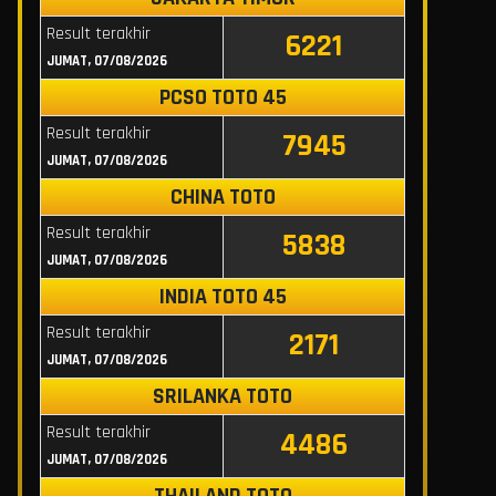
Result terakhir
6
2
2
1
JUMAT
, 07/08/2026
PCSO TOTO 45
Result terakhir
7
9
4
5
JUMAT
, 07/08/2026
CHINA TOTO
Result terakhir
5
8
3
8
JUMAT
, 07/08/2026
INDIA TOTO 45
Result terakhir
2
1
7
1
JUMAT
, 07/08/2026
SRILANKA TOTO
Result terakhir
4
4
8
6
JUMAT
, 07/08/2026