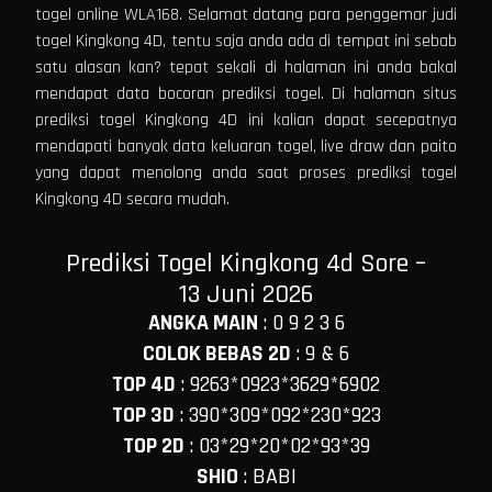
togel online WLA168. Selamat datang para penggemar judi
togel Kingkong 4D, tentu saja anda ada di tempat ini sebab
satu alasan kan? tepat sekali di halaman ini anda bakal
mendapat data bocoran prediksi togel. Di halaman situs
prediksi togel Kingkong 4D ini kalian dapat secepatnya
mendapati banyak data keluaran togel, live draw dan paito
yang dapat menolong anda saat proses prediksi togel
Kingkong 4D secara mudah.
Prediksi Togel Kingkong 4d Sore –
13 Juni 2026
ANGKA MAIN
:
0 9 2 3 6
COLOK BEBAS 2D
:
9 & 6
TOP 4D
:
9263*0923*3629*6902
TOP 3D
:
390*309*092*230*923
TOP 2D
:
03*29*20*02*93*39
SHIO
:
BABI