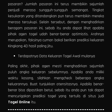
pasaran? Jumlah pasaran ini terus membikin sejumlah
penjudi merasa sungguh-sungguh semangat. Tingkat
kesukaran yang ditandangkan pun terus membikin mereka
merasa tercukupi. Selain tersebut, dengan menghadirkan
beragam pasaran ini, sebab itu anda dapat lihat apabila
pihak agen togel udah benar-benar optimistis. Arahnya
merupakan, faksinya cuman bakal berikan prediksi keluaran
Kingkong 4D hasil paling jitu.
Terdapatnya Data Keluaran Togel Awal mulanya
Paling akhir, pihak agen mesti menghadirkan sejumlah
puluh angka keluaran sebelumnya. Apabila anda miliki
waktu kosong, silahkan mengcheck beberapa angka
keluarannya. Buat tunjukkan otensitasnya. Apabila benar-
benar bisa dipastikan betul, sebab itu anda pun tak dapat
mencurigakan prediksi togel yang tertulis di situs judi
Togel Online
itu.