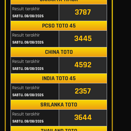
Result terakhir
3
7
8
7
SABTU
, 08/08/2026
PCSO TOTO 45
Result terakhir
3
4
4
5
SABTU
, 08/08/2026
CHINA TOTO
Result terakhir
4
5
9
2
SABTU
, 08/08/2026
INDIA TOTO 45
Result terakhir
2
3
5
7
SABTU
, 08/08/2026
SRILANKA TOTO
Result terakhir
3
6
4
4
SABTU
, 08/08/2026