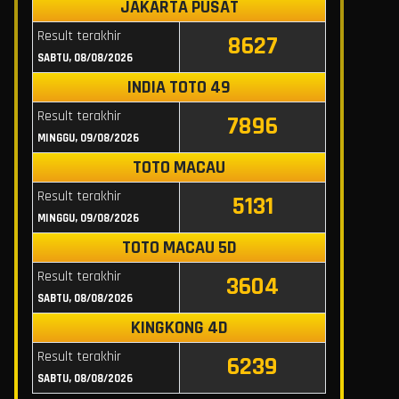
JAKARTA PUSAT
Result terakhir
8
6
2
7
SABTU
, 08/08/2026
INDIA TOTO 49
Result terakhir
7
8
9
6
MINGGU
, 09/08/2026
TOTO MACAU
Result terakhir
5
1
3
1
MINGGU
, 09/08/2026
TOTO MACAU 5D
Result terakhir
3
6
0
4
SABTU
, 08/08/2026
KINGKONG 4D
Result terakhir
6
2
3
9
SABTU
, 08/08/2026