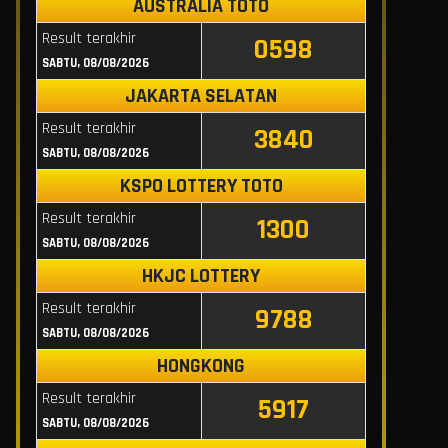
AUSTRALIA TOTO
Result terakhir
0
5
9
8
SABTU
, 08/08/2026
JAKARTA SELATAN
Result terakhir
3
8
4
0
SABTU
, 08/08/2026
KSPO LOTTERY TOTO
Result terakhir
1
3
0
0
SABTU
, 08/08/2026
HKJC LOTTERY
Result terakhir
9
7
8
8
SABTU
, 08/08/2026
HONGKONG
Result terakhir
5
9
1
7
SABTU
, 08/08/2026