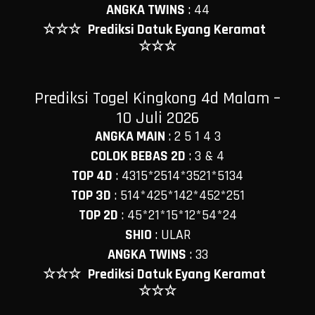
ANGKA TWINS
:
44
☆☆☆
Prediksi Datuk Eyang Keramat
☆☆☆
Prediksi Togel Kingkong 4d Malam –
10 Juli 2026
ANGKA MAIN
:
2 5 1 4 3
COLOK BEBAS 2D
:
3 & 4
TOP 4D
:
4315*2514*3521*5134
TOP 3D
:
514*425*142*452*251
TOP 2D
:
45*21*15*12*54*24
SHIO
:
ULAR
ANGKA TWINS
:
33
☆☆☆
Prediksi Datuk Eyang Keramat
☆☆☆