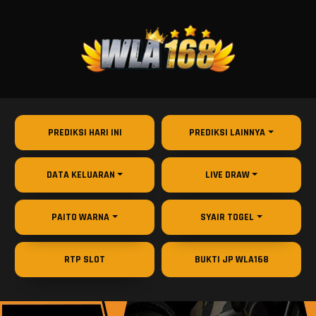
PREDIKSI HARI INI
PREDIKSI LAINNYA
DATA KELUARAN
LIVE DRAW
PAITO WARNA
SYAIR TOGEL
RTP SLOT
BUKTI JP WLA168