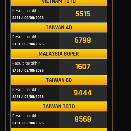
VIETNAM TOTO
Result terakhir
5
5
1
5
SABTU
, 08/08/2026
TAIWAN 4D
Result terakhir
6
7
9
8
SABTU
, 08/08/2026
MALAYSIA SUPER
Result terakhir
1
6
0
7
SABTU
, 08/08/2026
TAIWAN 6D
Result terakhir
9
4
4
4
SABTU
, 08/08/2026
TAIWAN TOTO
Result terakhir
8
5
6
8
SABTU
, 08/08/2026