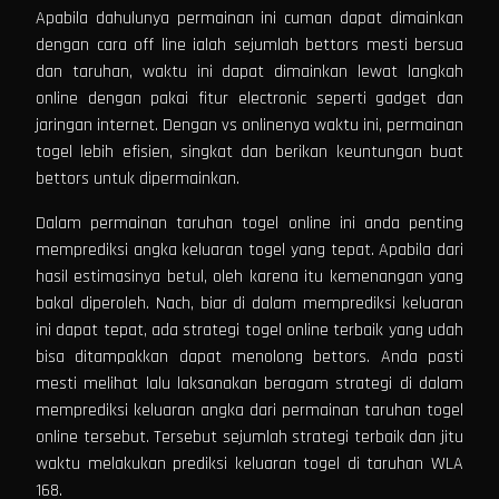
Apabila dahulunya permainan ini cuman dapat dimainkan
dengan cara off line ialah sejumlah bettors mesti bersua
dan taruhan, waktu ini dapat dimainkan lewat langkah
online dengan pakai fitur electronic seperti gadget dan
jaringan internet. Dengan vs onlinenya waktu ini, permainan
togel lebih efisien, singkat dan berikan keuntungan buat
bettors untuk dipermainkan.
Dalam permainan taruhan togel online ini anda penting
memprediksi angka keluaran togel yang tepat. Apabila dari
hasil estimasinya betul, oleh karena itu kemenangan yang
bakal diperoleh. Nach, biar di dalam memprediksi keluaran
ini dapat tepat, ada strategi togel online terbaik yang udah
bisa ditampakkan dapat menolong bettors. Anda pasti
mesti melihat lalu laksanakan beragam strategi di dalam
memprediksi keluaran angka dari permainan taruhan togel
online tersebut. Tersebut sejumlah strategi terbaik dan jitu
waktu melakukan prediksi keluaran togel di taruhan WLA
168.