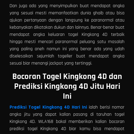
Dan juga ada yang menyimpulkan buat mendapat angka
yang sesuai mesti memanfaatkan dunia ghaib atau bisa
ajukan pertanyaan dengan langsung ke paranormal atau
kebanyakan dikatakan dukun dan lainnya. Benar-benar buat
mendapat angka keluaran togel Kingkong 4D terbaik
hingga mesti mencari paranormal peluang satu masalah
yang paling aneh namun ini yang benar ada yang udah
diselesaikan sejumlah togeller buat mendapat angka
sesuai biar menangi jackpot yang tertinggi.
Bocoran Togel Kingkong 4D dan
Prediksi Kingkong 4D Jitu Hari
Ini
Prediksi Togel Kingkong 4D Hari Ini
ialah berisi nomor
angka jitu yang dapat kalian pasang di taruhan togel
Kingkong 4D. WLA168 bakal memberikan kalian bocoran
prediksi togel Kingkong 4D biar kamu bisa mendapat