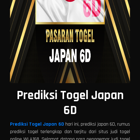
Prediksi Togel Japan
6D
Prediksi Togel Japan 6D
hari ini, prediksi japan 6D, rumus
prediksi togel terlengkap dan terjitu dari situs judi togel
online WLA168. Selamat datang para penggemar judi togel