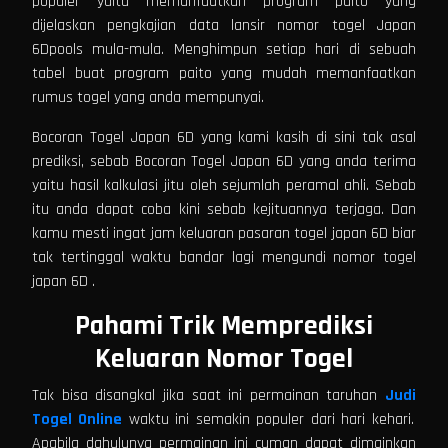
populer yaitu memanfaatkan program paito yang
dijelaskan pengkajian data lansir nomor togel Japan
6Dpools mula-mula. Menghimpun setiap hari di sebuah
tabel buat program paito yang mudah memanfaatkan
rumus togel yang anda mempunyai.
Bocoran Togel Japan 6D yang kami kasih di sini tak asal
prediksi, sebab Bocoran Togel Japan 6D yang anda terima
yaitu hasil kalkulasi jitu oleh sejumlah peramal ahli. Sebab
itu anda dapat coba kini sebab kejituannya terjaga. Dan
kamu mesti ingat jam keluaran pasaran togel japan 6D biar
tak tertinggal waktu bandar lagi mengundi nomor togel
japan 6D .
Pahami Trik Memprediksi
Keluaran Nomor Togel
Tak bisa disangkal jika saat ini permainan taruhan
Judi
Togel Online
waktu ini semakin populer dari hari kehari.
Apabila dahulunya permainan ini cuman dapat dimainkan