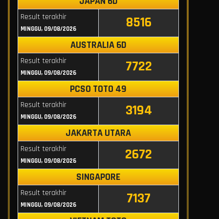
JAPAN 6D
Result terakhir
8
5
1
6
MINGGU
, 09/08/2026
AUSTRALIA 6D
Result terakhir
7
7
2
2
MINGGU
, 09/08/2026
PCSO TOTO 49
Result terakhir
3
1
9
4
MINGGU
, 09/08/2026
JAKARTA UTARA
Result terakhir
2
6
7
2
MINGGU
, 09/08/2026
SINGAPORE
Result terakhir
7
1
3
7
MINGGU
, 09/08/2026