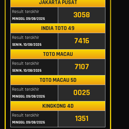
JAKARTA PUSAT
Result terakhir
3
0
5
8
MINGGU
, 09/08/2026
INDIA TOTO 49
Result terakhir
7
4
1
6
SENIN
, 10/08/2026
TOTO MACAU
Result terakhir
7
1
0
7
SENIN
, 10/08/2026
TOTO MACAU 5D
Result terakhir
0
0
2
5
MINGGU
, 09/08/2026
KINGKONG 4D
Result terakhir
1
3
5
1
MINGGU
, 09/08/2026