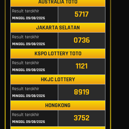
AUSTRALIA TOTO
Result terakhir
5
7
1
7
MINGGU
, 09/08/2026
JAKARTA SELATAN
Result terakhir
0
7
3
6
MINGGU
, 09/08/2026
KSPO LOTTERY TOTO
Result terakhir
1
1
2
1
MINGGU
, 09/08/2026
HKJC LOTTERY
Result terakhir
8
9
1
9
MINGGU
, 09/08/2026
HONGKONG
Result terakhir
3
7
5
2
MINGGU
, 09/08/2026