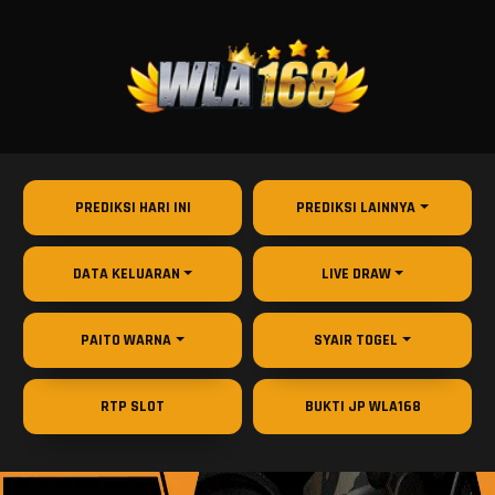
PREDIKSI HARI INI
PREDIKSI LAINNYA
DATA KELUARAN
LIVE DRAW
PAITO WARNA
SYAIR TOGEL
RTP SLOT
BUKTI JP WLA168