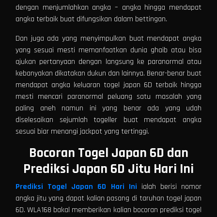
dengan menjumlahkan angka – angka hingga mendapat
angka terbaik buat difungsikan dalam bettingan.
Dan juga ada yang menyimpulkan buat mendapat angka
yang sesuai mesti memanfaatkan dunia ghaib atau bisa
ajukan pertanyaan dengan langsung ke paranormal atau
kebanyakan dikatakan dukun dan lainnya. Benar-benar buat
mendapat angka keluaran togel japan 6D terbaik hingga
mesti mencari paranormal peluang satu masalah yang
paling aneh namun ini yang benar ada yang udah
diselesaikan sejumlah togeller buat mendapat angka
sesuai biar menangi jackpot yang tertinggi.
Bocoran Togel Japan 6D dan
Prediksi Japan 6D Jitu Hari Ini
Prediksi Togel Japan 6D Hari Ini
ialah berisi nomor
angka jitu yang dapat kalian pasang di taruhan togel japan
6D. WLA168 bakal memberikan kalian bocoran prediksi togel