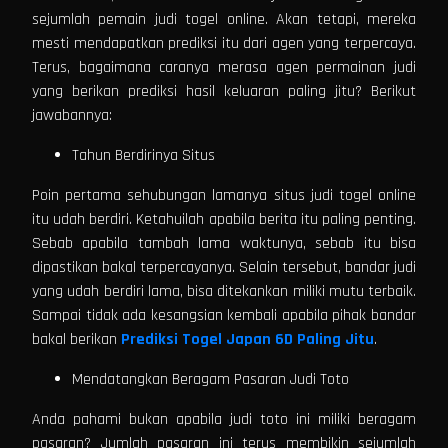
sejumlah pemain judi togel online. Akan tetapi, mereka
mesti mendapatkan prediksi itu dari agen yang terpercaya.
Terus, bagaimana caranya merasa agen permainan judi
yang berikan prediksi hasil keluaran paling jitu? Berikut
jawabannya:
Tahun Berdirinya Situs
Poin pertama sehubungan lamanya situs judi togel online
itu udah berdiri. Ketahuilah apabila berita itu paling penting.
Sebab apabila tambah lama waktunya, sebab itu bisa
dipastikan bakal terpercayanya. Selain tersebut, bandar judi
yang udah berdiri lama, bisa ditekankan miliki mutu terbaik.
Sampai tidak ada kesangsian kembali apabila pihak bandar
bakal berikan
Prediksi Togel Japan 6D Paling Jitu
.
Mendatangkan Beragam Pasaran Judi Toto
Anda pahami bukan apabila judi toto ini miliki beragam
pasaran? Jumlah pasaran ini terus membikin sejumlah