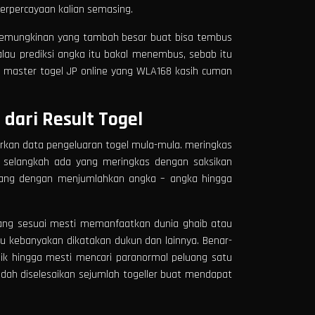
erpercayaan kalian semasing.
 kemungkinan yang tambah besar buat bisa tembus
lau prediksi angka itu bakal menembus, sebab itu
i master togel JP online yang WLA168 kasih cuman
 dari Result Togel
rkan data pengeluaran togel mula-mula. meringkas
 selangkah ada yang meringkas dengan saksikan
yang dengan menjumlahkan angka – angka hingga
ng sesuai mesti memanfaatkan dunia ghaib atau
u kebanyakan dikatakan dukun dan lainnya. Benar-
ik hingga mesti mencari paranormal peluang satu
dah diselesaikan sejumlah togeller buat mendapat