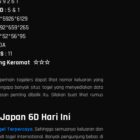
5 9 2 6 1
2D
:
5 & 1
2*5926*6129
92*659*265
*52*56*95
DA
NS
:
11
ang Keramat
☆☆☆
 pemain togelers dapat lihat nomor keluaran yang
mengapa banyak situs togel yang menyediakan data
an penting dibalik itu. Silakan buat lihat rumus
Japan 6D Hari Ini
gel Terpercaya
. Sehingga semuanya keluaran dan
udi togel international. Banyak pengunjung bebas di