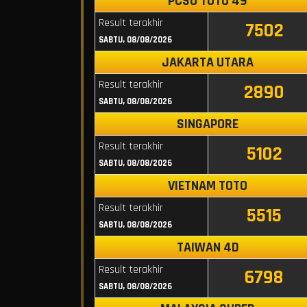
PCSO TOTO 49
Result terakhir
7
5
0
2
SABTU
, 08/08/2026
JAKARTA UTARA
Result terakhir
2
8
9
0
SABTU
, 08/08/2026
SINGAPORE
Result terakhir
5
1
0
2
SABTU
, 08/08/2026
VIETNAM TOTO
Result terakhir
5
5
1
5
SABTU
, 08/08/2026
TAIWAN 4D
Result terakhir
6
7
9
8
SABTU
, 08/08/2026