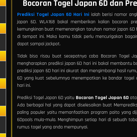
Bocoran Togel Japan 6D dan Pred
Prediksi Togel Japan 6D Hari Ini
ialah berisi nomor ang
japan 6D. WLA168 bakal memberikan kalian bocoran pre
kemungkinan buat memenangkan taruhan nomor japan 6D har
di tempat ini. Maka kamu tidak perlu mencurigakan bagai
dapat sampai jackpot.
Tidak bisa risau buat secepatnya coba Bocoran Togel Ja
mengharapkan prediksi japan 6D hari ini bakal membantu ba
prediksi japan 6D hari ini akurat dan mengimbangi hasil ru
6D yang kuat sebelumnya menempatkan ke bandar togel o
hari ini.
Prediksi Togel Japan 6D yaitu
Bocoran Togel Japan 6D
atau
Ada berbagai hal yang dapat diselesaikan buat Memprediks
paling populer yaitu memanfaatkan program paito yang dij
6Dpools mula-mula. Menghimpun setiap hari di sebuah ta
rumus togel yang anda mempunyai.