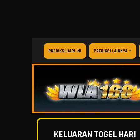
PREDIKSI HARI INI
PREDIKSI LAINNYA
KELUARAN TOGEL HARI