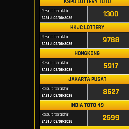
KSPO LOTTERY TOTO
Result terakhir
1
3
0
0
SABTU
, 08/08/2026
HKJC LOTTERY
Result terakhir
9
7
8
8
SABTU
, 08/08/2026
HONGKONG
Result terakhir
5
9
1
7
SABTU
, 08/08/2026
JAKARTA PUSAT
Result terakhir
8
6
2
7
SABTU
, 08/08/2026
INDIA TOTO 49
Result terakhir
2
5
9
9
SABTU
, 08/08/2026