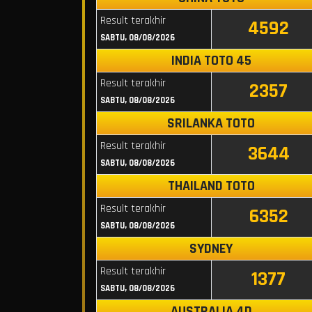
Result terakhir
4
5
9
2
SABTU
, 08/08/2026
INDIA TOTO 45
Result terakhir
2
3
5
7
SABTU
, 08/08/2026
SRILANKA TOTO
Result terakhir
3
6
4
4
SABTU
, 08/08/2026
THAILAND TOTO
Result terakhir
6
3
5
2
SABTU
, 08/08/2026
SYDNEY
Result terakhir
1
3
7
7
SABTU
, 08/08/2026
AUSTRALIA 4D