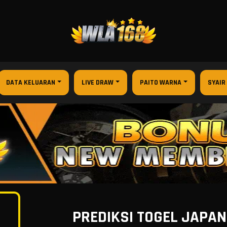
DATA KELUARAN
LIVE DRAW
PAITO WARNA
SYAIR
PREDIKSI TOGEL JAPAN 