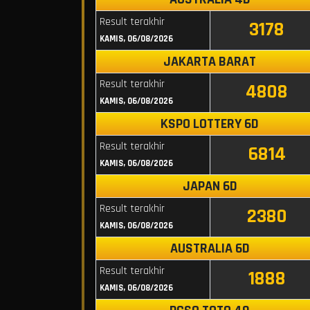
Result terakhir
3
1
7
8
KAMIS
, 06/08/2026
JAKARTA BARAT
Result terakhir
4
8
0
8
KAMIS
, 06/08/2026
KSPO LOTTERY 6D
Result terakhir
6
8
1
4
KAMIS
, 06/08/2026
JAPAN 6D
Result terakhir
2
3
8
0
KAMIS
, 06/08/2026
AUSTRALIA 6D
Result terakhir
1
8
8
8
KAMIS
, 06/08/2026