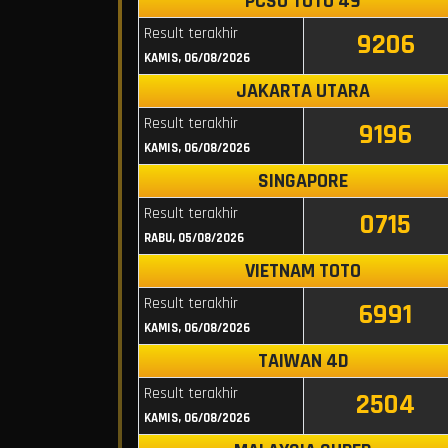
PCSO TOTO 49
Result terakhir
9
2
0
6
KAMIS
, 06/08/2026
JAKARTA UTARA
Result terakhir
9
1
9
6
KAMIS
, 06/08/2026
SINGAPORE
Result terakhir
0
7
1
5
RABU
, 05/08/2026
VIETNAM TOTO
Result terakhir
6
9
9
1
KAMIS
, 06/08/2026
TAIWAN 4D
Result terakhir
2
5
0
4
KAMIS
, 06/08/2026