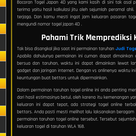
Bocoran Togel Japan 4D yang kami kasih di sini tak asal 
terima yaitu hasil kalkulasi jitu oleh sejumlah peramal ahl
terjaga. Dan kamu mesti ingat jam keluaran pasaran toge
mengundi nomor togel japan 4D .
Pahami Trik Memprediksi 
Tak bisa disangkal jika saat ini permainan taruhan
Judi
Toge
Apabila dahulunya permainan ini cuman dapat dimainkan d
bersua dan taruhan, waktu ini dapat dimainkan lewat lang
gadget dan jaringan internet. Dengan vs onlinenya waktu ini,
keuntungan buat bettors untuk dipermainkan.
Dalam permainan taruhan togel online ini anda penting mem
dari hasil estimasinya betul, oleh karena itu kemenangan ya
keluaran ini dapat tepat, ada strategi togel online te
bettors. Anda pasti mesti melihat lalu laksanakan beragam 
permainan taruhan togel online tersebut. Tersebut sejumlah 
keluaran togel di taruhan WLA 168.