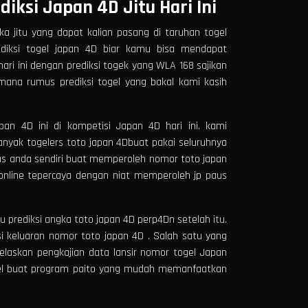
iksi Japan 4D Jitu Hari Ini
ka jitu yang dapat kalian pasang di taruhan togel
diksi togel japan 4D biar kamu bisa mendapat
i ini dengan prediksi togek yang WLA 168 sajikan
mana rumus prediksi togel yang bakal kami kasih
pan 4D ini di kompetisi Japan 4D hari ini. kami
nyak togelers toto japan 4Dbuat pakai seluruhnya
mus anda sendiri buat memperoleh nomor toto japan
nline tepercaya dengan niat memperoleh jp paus
 prediksi angka toto japan 4D perp4Dn setelah itu.
i keluaran nomor toto japan 4D . Salah satu yang
elaskan pengkajian data lansir nomor togel Japan
bel buat program paito yang mudah memanfaatkan