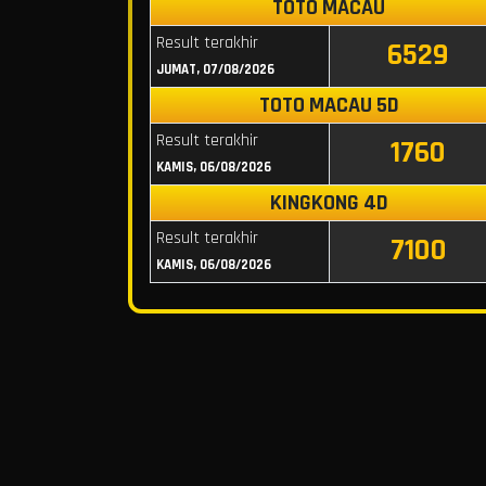
TOTO MACAU
Result terakhir
6
5
2
9
JUMAT
, 07/08/2026
TOTO MACAU 5D
Result terakhir
1
7
6
0
KAMIS
, 06/08/2026
KINGKONG 4D
Result terakhir
7
1
0
0
KAMIS
, 06/08/2026