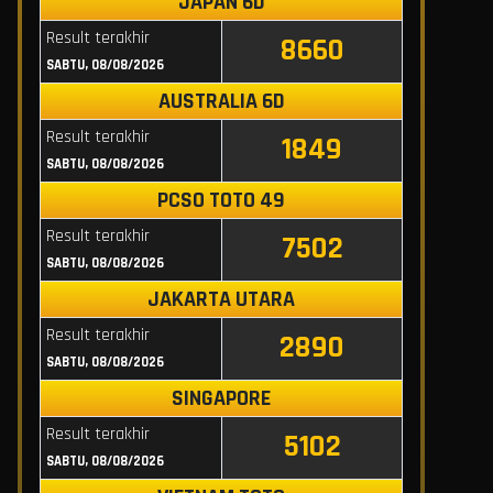
JAPAN 6D
Result terakhir
8
6
6
0
SABTU
, 08/08/2026
AUSTRALIA 6D
Result terakhir
1
8
4
9
SABTU
, 08/08/2026
PCSO TOTO 49
Result terakhir
7
5
0
2
SABTU
, 08/08/2026
JAKARTA UTARA
Result terakhir
2
8
9
0
SABTU
, 08/08/2026
SINGAPORE
Result terakhir
5
1
0
2
SABTU
, 08/08/2026