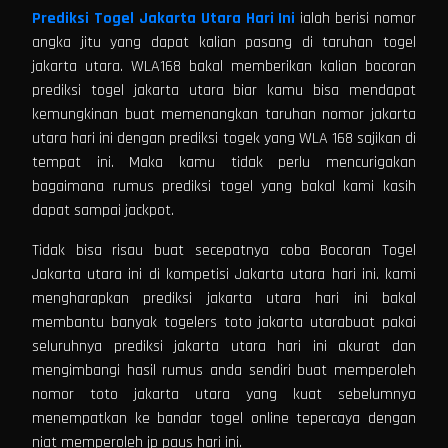
Prediksi Togel Jakarta Utara Hari Ini
ialah berisi nomor
angka jitu yang dapat kalian pasang di taruhan togel
jakarta utara. WLA168 bakal memberikan kalian bocoran
prediksi togel jakarta utara biar kamu bisa mendapat
kemungkinan buat memenangkan taruhan nomor jakarta
utara hari ini dengan prediksi togek yang WLA 168 sajikan di
tempat ini. Maka kamu tidak perlu mencurigakan
bagaimana rumus prediksi togel yang bakal kami kasih
dapat sampai jackpot.
Tidak bisa risau buat secepatnya coba Bocoran Togel
Jakarta utara ini di kompetisi Jakarta utara hari ini. kami
mengharapkan prediksi jakarta utara hari ini bakal
membantu banyak togelers toto jakarta utarabuat pakai
seluruhnya prediksi jakarta utara hari ini akurat dan
mengimbangi hasil rumus anda sendiri buat memperoleh
nomor toto jakarta utara yang kuat sebelumnya
menempatkan ke bandar togel online tepercaya dengan
niat memperoleh jp paus hari ini.