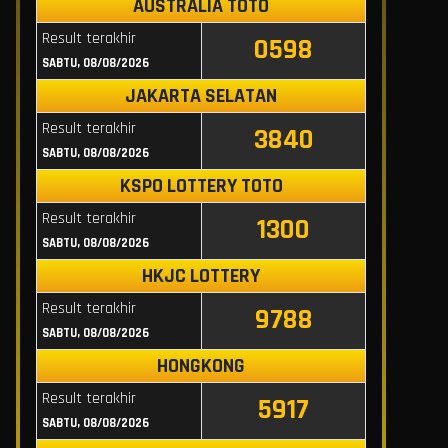
AUSTRALIA TOTO
Result terakhir
0
5
9
8
SABTU
, 08/08/2026
JAKARTA SELATAN
Result terakhir
3
8
4
0
SABTU
, 08/08/2026
KSPO LOTTERY TOTO
Result terakhir
1
3
0
0
SABTU
, 08/08/2026
HKJC LOTTERY
Result terakhir
9
7
8
8
SABTU
, 08/08/2026
HONGKONG
Result terakhir
5
9
1
7
SABTU
, 08/08/2026