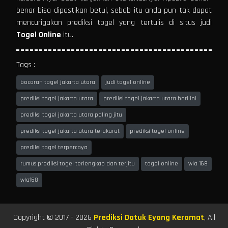
benar bisa dipastikan betul, sebab itu anda pun tak dapat
mencurigakan prediksi togel yang tertulis di situs judi
Togel Online
itu.
Tags :
bocoran togel jakarta utara
judi togel online
prediksi togel jakarta utara
prediksi togel jakarta utara hari ini
prediksi togel jakarta utara paling jitu
prediksi togel jakarta utara terakurat
prediksi togel online
prediksi togel terpercaya
rumus prediksi togel terlengkap dan terjitu
togel online
wla 168
wla168
Copyright © 2017 - 2026
Prediksi Datuk Eyang Keramat
, All