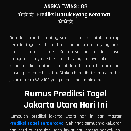
ANGKA TWINS
:
88
☆☆☆
Prediksi Datuk Eyang Keramat
☆☆☆
Data keluaran ini penting sekali dibentuk, untuk beberapa
pemain togelers dapat lihat nomor keluaran yang bakal
dibuatin rumus togel. Karenanya berikut ini alasan
mengapa banyak situs togel yang menyediakan data
keluaran jakarta utara sampai data bulanan. Lantaran ada
alasan penting dibalik itu. Silakan buat lihat rumus prediksi
jakarta utara WLA168 yang dapat anda mainkan.
Rumus Prediksi Togel
Jakarta Utara Hari Ini
Kumpulan prediksi jakarta utara hari ini dari master
Prediksi Togel Terpercaya
. Sehingga semuanya keluaran
dan prediksi tentulah udah lewat dari proses banyak ahli