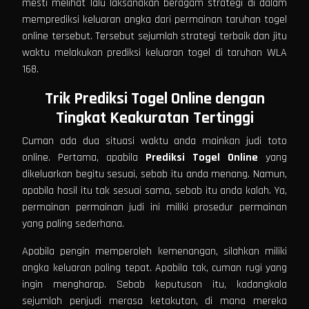
mesti melihat lalu laksanakan beragam strategi di dalam
memprediksi keluaran angka dari permainan taruhan togel
online tersebut. Tersebut sejumlah strategi terbaik dan jitu
waktu melakukan prediksi keluaran togel di taruhan WLA
168.
Trik Prediksi Togel Online dengan
Tingkat
Keakuratan
Tertinggi
Cuman ada dua situasi waktu anda mainkan judi toto
online. Pertama, apabila
Prediksi Togel
Online
yang
dikeluarkan begitu sesuai, sebab itu anda menang. Namun,
apabila hasil itu tak sesuai sama, sebab itu anda kalah. Ya,
permainan permainan judi ini miliki prosedur permainan
yang paling sederhana.
Apabila pengin memperoleh kemenangan, silahkan miliki
angka keluaran paling tepat. Apabila tak, cuman rugi yang
ingin mengharap. Sebab keputusan itu, kadangkala
sejumlah penjudi merasa ketakutan, di mana mereka