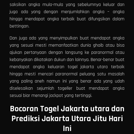
saksikan angka mula-mula yang sebelumnya keluar dan
juga ada yang dengan menjumlahkan angka – angka
hingga mendapat angka terbaik buat difungsikan dalam
bettingan.
Dan juga ada yang menyimpulkan buat mendapat angka
yang sesuai mesti memanfaatkan dunia ghaib atau bisa
ajukan pertanyaan dengan langsung ke paranormal atau
kebanyakan dikatakan dukun dan lainnya. Benar-benar buat
mendapat angka keluaran togel jakarta utara terbaik
hingga mesti mencari paranormal peluang satu masalah
yang paling aneh namun ini yang benar ada yang udah
diselesaikan sejumlah togeller buat mendapat angka
sesuai biar menangi jackpot yang tertinggi.
Bocoran Togel Jakarta utara dan
Prediksi Jakarta Utara Jitu Hari
Ini