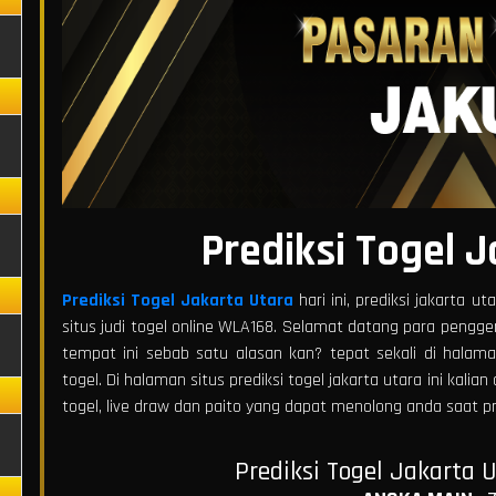
Prediksi Togel 
Prediksi Togel Jakarta Utara
hari ini, prediksi jakarta ut
situs judi togel online WLA168. Selamat datang para penggem
tempat ini sebab satu alasan kan? tepat sekali di halam
togel. Di halaman situs prediksi togel jakarta utara ini kal
togel, live draw dan paito yang dapat menolong anda saat pr
Prediksi Togel Jakarta U