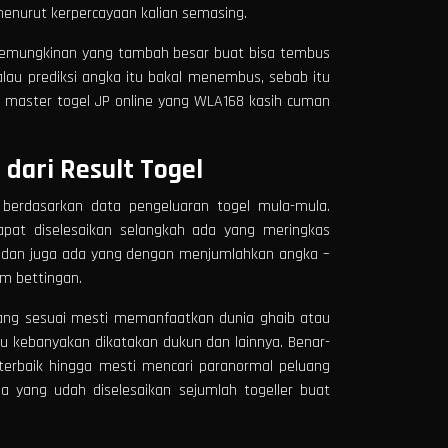
enurut kerpercayaan kalian semasing.
 kemungkinan yang tambah besar buat bisa tembus
lau prediksi angka itu bakal menembus, sebab itu
i master togel JP online yang WLA168 kasih cuman
 dari Result Togel
 berdasarkan data pengeluaran togel mula-mula.
pat diselesaikan selangkah ada yang meringkas
 dan juga ada yang dengan menjumlahkan angka –
m bettingan.
ng sesuai mesti memanfaatkan dunia ghaib atau
u kebanyakan dikatakan dukun dan lainnya. Benar-
terbaik hingga mesti mencari paranormal peluang
 yang udah diselesaikan sejumlah togeller buat