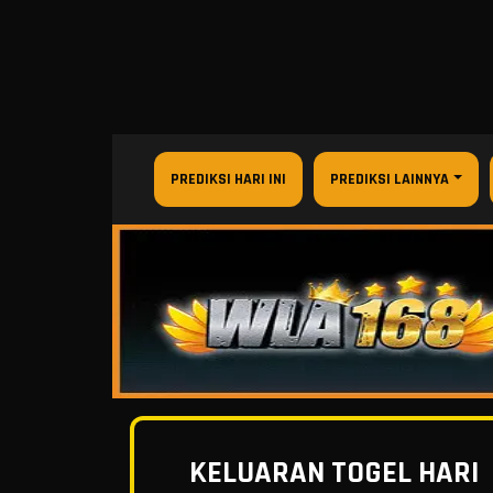
PREDIKSI HARI INI
PREDIKSI LAINNYA
KELUARAN TOGEL HARI