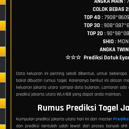
ANGKA MAIN
:
7
COLOK BEBAS 2
TOP 4D
:
7908*8609
TOP 3D
:
908*087*8
TOP 2D
:
90*98*08
SHIO
:
MON
ANGKA TWIN
☆☆☆
Prediksi Datuk Ey
Data keluaran ini penting sekali dibentuk, untuk beberapa
bakal dibuatin rumus togel. Karenanya berikut ini alasan 
keluaran jakarta utara sampai data bulanan. Lantaran ada al
prediksi jakarta utara WLA168 yang dapat anda mainkan.
Rumus Prediksi Togel Ja
Kumpulan prediksi jakarta utara hari ini dari master
Prediks
dan prediksi tentulah udah lewat dari proses banyak ahli 