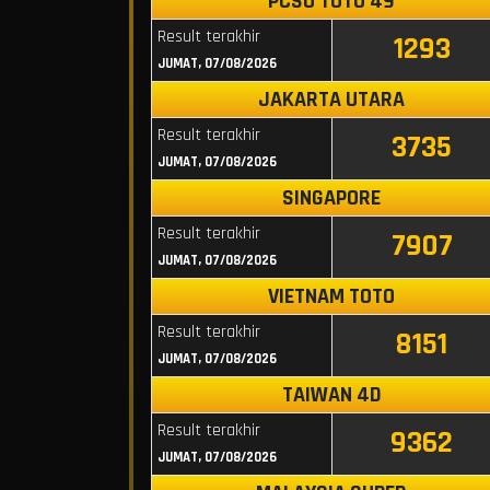
PCSO TOTO 49
Result terakhir
1
2
9
3
JUMAT
, 07/08/2026
JAKARTA UTARA
Result terakhir
3
7
3
5
JUMAT
, 07/08/2026
SINGAPORE
Result terakhir
7
9
0
7
JUMAT
, 07/08/2026
VIETNAM TOTO
Result terakhir
8
1
5
1
JUMAT
, 07/08/2026
TAIWAN 4D
Result terakhir
9
3
6
2
JUMAT
, 07/08/2026