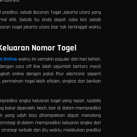
empunyai.
l prediksi, sebab Bocoran Togel Jakarta utara yang
ramal ahli. Sebab itu anda dapat coba kini sebab
aran togel jakarta utara biar tak tertinggal waktu
Keluaran Nomor Togel
l Online
waktu ini semakin populer dari hari kehari.
engan cara off line ialah sejumlah bettors mesti
kah online dengan pakai fitur electronic seperti
 permainan togel lebih efisien, singkat dan berikan
prediksi angka keluaran togel yang tepat. Apabila
ng bakal diperoleh. Nach, biar di dalam memprediksi
rbaik yang udah bisa ditampakkan dapat menolong
strategi di dalam memprediksi keluaran angka dari
strategi terbaik dan jitu waktu melakukan prediksi