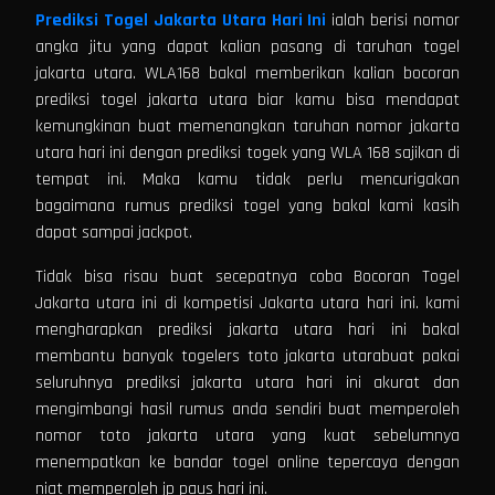
Prediksi Togel Jakarta Utara Hari Ini
ialah berisi nomor
angka jitu yang dapat kalian pasang di taruhan togel
jakarta utara. WLA168 bakal memberikan kalian bocoran
prediksi togel jakarta utara biar kamu bisa mendapat
kemungkinan buat memenangkan taruhan nomor jakarta
utara hari ini dengan prediksi togek yang WLA 168 sajikan di
tempat ini. Maka kamu tidak perlu mencurigakan
bagaimana rumus prediksi togel yang bakal kami kasih
dapat sampai jackpot.
Tidak bisa risau buat secepatnya coba Bocoran Togel
Jakarta utara ini di kompetisi Jakarta utara hari ini. kami
mengharapkan prediksi jakarta utara hari ini bakal
membantu banyak togelers toto jakarta utarabuat pakai
seluruhnya prediksi jakarta utara hari ini akurat dan
mengimbangi hasil rumus anda sendiri buat memperoleh
nomor toto jakarta utara yang kuat sebelumnya
menempatkan ke bandar togel online tepercaya dengan
niat memperoleh jp paus hari ini.