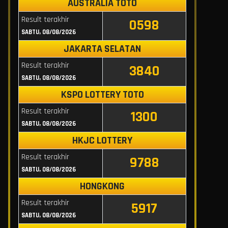
AUSTRALIA TOTO
Result terakhir
0
5
9
8
SABTU
, 08/08/2026
JAKARTA SELATAN
Result terakhir
3
8
4
0
SABTU
, 08/08/2026
KSPO LOTTERY TOTO
Result terakhir
1
3
0
0
SABTU
, 08/08/2026
HKJC LOTTERY
Result terakhir
9
7
8
8
SABTU
, 08/08/2026
HONGKONG
Result terakhir
5
9
1
7
SABTU
, 08/08/2026