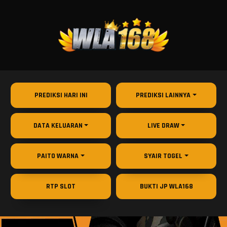
PREDIKSI HARI INI
PREDIKSI LAINNYA
DATA KELUARAN
LIVE DRAW
PAITO WARNA
SYAIR TOGEL
RTP SLOT
BUKTI JP WLA168