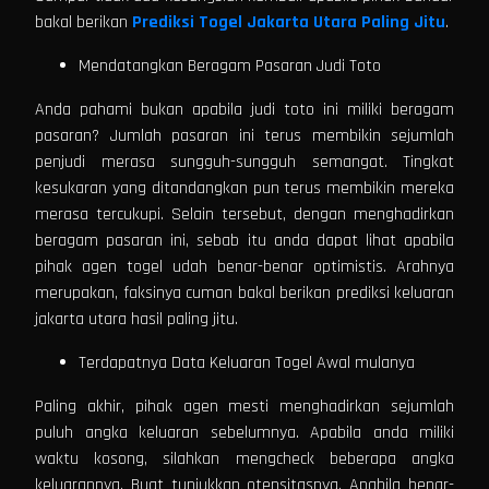
bakal berikan
Prediksi Togel Jakarta Utara Paling Jitu
.
Mendatangkan Beragam Pasaran Judi Toto
Anda pahami bukan apabila judi toto ini miliki beragam
pasaran? Jumlah pasaran ini terus membikin sejumlah
penjudi merasa sungguh-sungguh semangat. Tingkat
kesukaran yang ditandangkan pun terus membikin mereka
merasa tercukupi. Selain tersebut, dengan menghadirkan
beragam pasaran ini, sebab itu anda dapat lihat apabila
pihak agen togel udah benar-benar optimistis. Arahnya
merupakan, faksinya cuman bakal berikan prediksi keluaran
jakarta utara hasil paling jitu.
Terdapatnya Data Keluaran Togel Awal mulanya
Paling akhir, pihak agen mesti menghadirkan sejumlah
puluh angka keluaran sebelumnya. Apabila anda miliki
waktu kosong, silahkan mengcheck beberapa angka
keluarannya. Buat tunjukkan otensitasnya. Apabila benar-