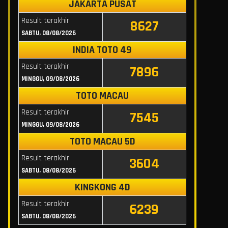
JAKARTA PUSAT
Result terakhir
8
6
2
7
SABTU
, 08/08/2026
INDIA TOTO 49
Result terakhir
7
8
9
6
MINGGU
, 09/08/2026
TOTO MACAU
Result terakhir
7
5
4
5
MINGGU
, 09/08/2026
TOTO MACAU 5D
Result terakhir
3
6
0
4
SABTU
, 08/08/2026
KINGKONG 4D
Result terakhir
6
2
3
9
SABTU
, 08/08/2026