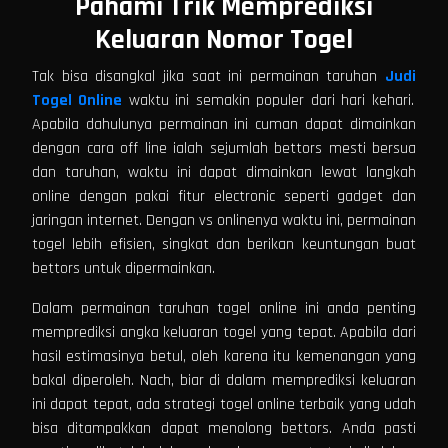
Pahami Trik Memprediksi
Keluaran Nomor Togel
Tak bisa disangkal jika saat ini permainan taruhan
Judi
Togel Online
waktu ini semakin populer dari hari kehari.
Apabila dahulunya permainan ini cuman dapat dimainkan
dengan cara off line ialah sejumlah bettors mesti bersua
dan taruhan, waktu ini dapat dimainkan lewat langkah
online dengan pakai fitur electronic seperti gadget dan
jaringan internet. Dengan vs onlinenya waktu ini, permainan
togel lebih efisien, singkat dan berikan keuntungan buat
bettors untuk dipermainkan.
Dalam permainan taruhan togel online ini anda penting
memprediksi angka keluaran togel yang tepat. Apabila dari
hasil estimasinya betul, oleh karena itu kemenangan yang
bakal diperoleh. Nach, biar di dalam memprediksi keluaran
ini dapat tepat, ada strategi togel online terbaik yang udah
bisa ditampakkan dapat menolong bettors. Anda pasti