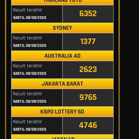
THAILAND TOTO
Result terakhir
6
3
5
2
SABTU
, 08/08/2026
SYDNEY
Result terakhir
1
3
7
7
SABTU
, 08/08/2026
AUSTRALIA 4D
Result terakhir
2
6
2
3
SABTU
, 08/08/2026
JAKARTA BARAT
Result terakhir
9
7
6
5
SABTU
, 08/08/2026
KSPO LOTTERY 6D
Result terakhir
4
7
4
6
SABTU
, 08/08/2026