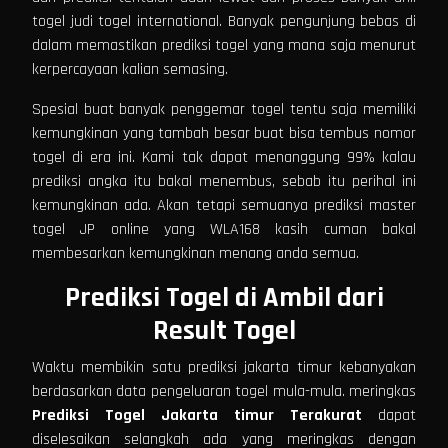
togel judi togel international. Banyak pengunjung bebas di
dalam memastikan prediksi togel yang mana saja menurut
kerpercayaan kalian semasing.
Spesial buat banyak penggemar togel tentu saja memiliki
kemungkinan yang tambah besar buat bisa tembus nomor
togel di era ini. Kami tak dapat menanggung 99% kalau
prediksi angka itu bakal menembus, sebab itu perihal ini
kemungkinan ada. Akan tetapi semuanya prediksi master
togel JP online yang WLA168 kasih cuman bakal
membesarkan kemungkinan menang anda semua.
Prediksi Togel di Ambil dari
Result Togel
Waktu membikin satu prediksi jakarta timur kebanyakan
berdasarkan data pengeluaran togel mula-mula. meringkas
Prediksi Togel
Jakarta timur Terakurat
dapat
diselesaikan selangkah ada yang meringkas dengan