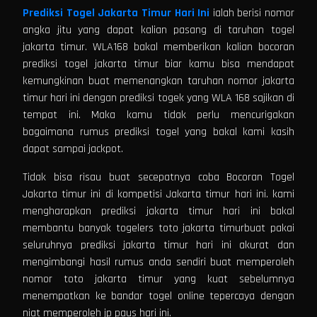
Prediksi Togel Jakarta Timur Hari Ini
ialah berisi nomor
angka jitu yang dapat kalian pasang di taruhan togel
jakarta timur. WLA168 bakal memberikan kalian bocoran
prediksi togel jakarta timur biar kamu bisa mendapat
kemungkinan buat memenangkan taruhan nomor jakarta
timur hari ini dengan prediksi togek yang WLA 168 sajikan di
tempat ini. Maka kamu tidak perlu mencurigakan
bagaimana rumus prediksi togel yang bakal kami kasih
dapat sampai jackpot.
Tidak bisa risau buat secepatnya coba Bocoran Togel
Jakarta timur ini di kompetisi Jakarta timur hari ini. kami
mengharapkan prediksi jakarta timur hari ini bakal
membantu banyak togelers toto jakarta timurbuat pakai
seluruhnya prediksi jakarta timur hari ini akurat dan
mengimbangi hasil rumus anda sendiri buat memperoleh
nomor toto jakarta timur yang kuat sebelumnya
menempatkan ke bandar togel online tepercaya dengan
niat memperoleh jp paus hari ini.