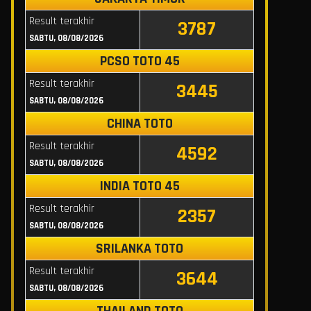
Result terakhir
3
7
8
7
SABTU
, 08/08/2026
PCSO TOTO 45
Result terakhir
3
4
4
5
SABTU
, 08/08/2026
CHINA TOTO
Result terakhir
4
5
9
2
SABTU
, 08/08/2026
INDIA TOTO 45
Result terakhir
2
3
5
7
SABTU
, 08/08/2026
SRILANKA TOTO
Result terakhir
3
6
4
4
SABTU
, 08/08/2026