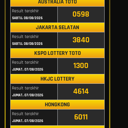
AUSTRALIA TOTO
Result terakhir
0
5
9
8
SABTU
, 08/08/2026
JAKARTA SELATAN
Result terakhir
3
8
4
0
SABTU
, 08/08/2026
KSPO LOTTERY TOTO
Result terakhir
1
3
0
0
JUMAT
, 07/08/2026
HKJC LOTTERY
Result terakhir
4
6
1
4
JUMAT
, 07/08/2026
HONGKONG
Result terakhir
6
0
1
1
JUMAT
, 07/08/2026