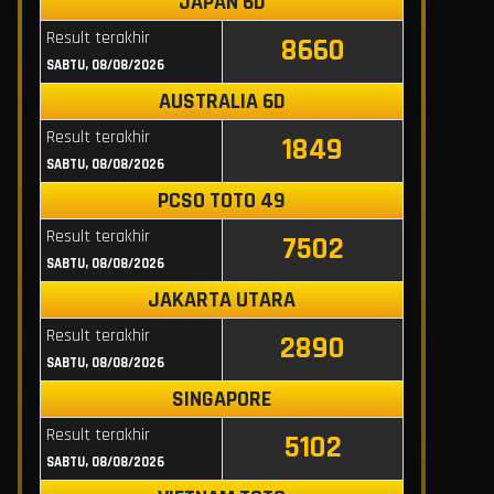
JAPAN 6D
Result terakhir
8
6
6
0
SABTU
, 08/08/2026
AUSTRALIA 6D
Result terakhir
1
8
4
9
SABTU
, 08/08/2026
PCSO TOTO 49
Result terakhir
7
5
0
2
SABTU
, 08/08/2026
JAKARTA UTARA
Result terakhir
2
8
9
0
SABTU
, 08/08/2026
SINGAPORE
Result terakhir
5
1
0
2
SABTU
, 08/08/2026