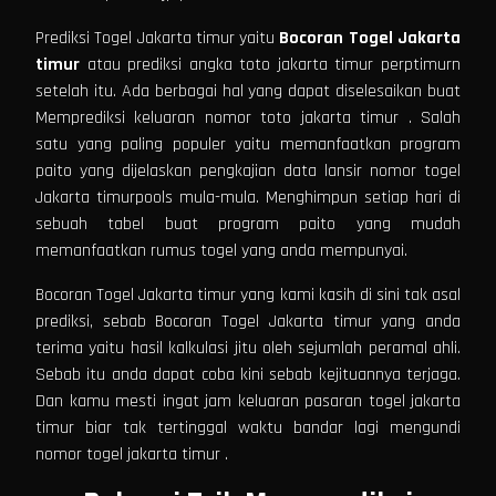
Prediksi Togel Jakarta timur yaitu
Bocoran Togel Jakarta
timur
atau prediksi angka toto jakarta timur perptimurn
setelah itu. Ada berbagai hal yang dapat diselesaikan buat
Memprediksi keluaran nomor toto jakarta timur . Salah
satu yang paling populer yaitu memanfaatkan program
paito yang dijelaskan pengkajian data lansir nomor togel
Jakarta timurpools mula-mula. Menghimpun setiap hari di
sebuah tabel buat program paito yang mudah
memanfaatkan rumus togel yang anda mempunyai.
Bocoran Togel Jakarta timur yang kami kasih di sini tak asal
prediksi, sebab Bocoran Togel Jakarta timur yang anda
terima yaitu hasil kalkulasi jitu oleh sejumlah peramal ahli.
Sebab itu anda dapat coba kini sebab kejituannya terjaga.
Dan kamu mesti ingat jam keluaran pasaran togel jakarta
timur biar tak tertinggal waktu bandar lagi mengundi
nomor togel jakarta timur .