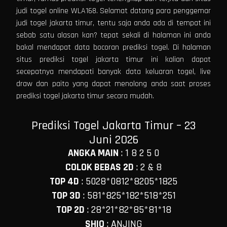
judi togel online WLA168. Selamat datang para penggemar
judi togel jakarta timur, tentu saja anda ada di tempat ini
sebab satu alasan kan? tepat sekali di halaman ini anda
bakal mendapat data bocoran prediksi togel. Di halaman
situs prediksi togel jakarta timur ini kalian dapat
secepatnya mendapati banyak data keluaran togel, live
draw dan paito yang dapat menolong anda saat proses
prediksi togel jakarta timur secara mudah.
Prediksi Togel Jakarta Timur – 23
Juni 2026
ANGKA MAIN
:
1 8 2 5 0
COLOK BEBAS 2D
:
2 & 8
TOP 4D
:
5028*0812*8205*1825
TOP 3D
:
581*825*182*518*251
TOP 2D
:
28*21*82*85*81*18
SHIO
:
ANJING