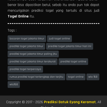
benar bisa dipastikan betul, sebab itu anda pun tak dapat
mencurigakan prediksi togel yang tertulis di situs judi
Togel Online
itu.
Tags :
bocoran togel jakarta timur
judi togel online
prediksi togel jakarta timur
prediksi togel jakarta timur hari ini
prediksi togel jakarta timur paling jitu
prediksi togel jakarta timur terakurat
prediksi togel online
prediksi togel terpercaya
rumus prediksi togel terlengkap dan terjitu
togel online
wla 168
wla168
Copyright © 2017 - 2026
Prediksi Datuk Eyang Keramat
, All