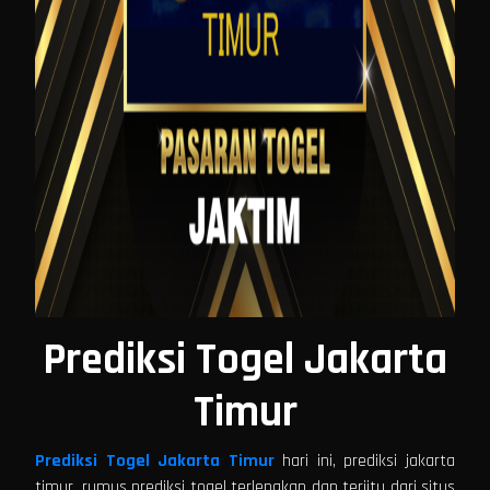
Prediksi Togel Jakarta
Timur
Prediksi Togel Jakarta Timur
hari ini, prediksi jakarta
timur, rumus prediksi togel terlengkap dan terjitu dari situs