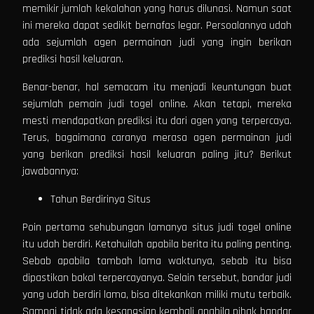
memikir jumlah kekalahan yang harus dilunasi. Namun saat
ini mereka dapat sedikit bernafas legar. Persoalannya udah
ada sejumlah agen permainan judi yang ingin berikan
prediksi hasil keluaran.
Benar-benar, hal semacam itu menjadi keuntungan buat
sejumlah pemain judi togel online. Akan tetapi, mereka
mesti mendapatkan prediksi itu dari agen yang terpercaya.
Terus, bagaimana caranya merasa agen permainan judi
yang berikan prediksi hasil keluaran paling jitu? Berikut
jawabannya:
Tahun Berdirinya Situs
Poin pertama sehubungan lamanya situs judi togel online
itu udah berdiri. Ketahuilah apabila berita itu paling penting.
Sebab apabila tambah lama waktunya, sebab itu bisa
dipastikan bakal terpercayanya. Selain tersebut, bandar judi
yang udah berdiri lama, bisa ditekankan miliki mutu terbaik.
Sampai tidak ada kesangsian kembali apabila pihak bandar