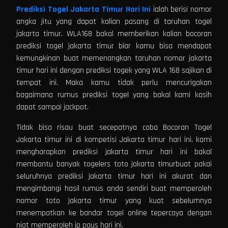
Prediksi Togel Jakarta Timur Hari Ini
ialah berisi nomor
angka jitu yang dapat kalian pasang di taruhan togel
jakarta timur. WLA168 bakal memberikan kalian bocoran
prediksi togel jakarta timur biar kamu bisa mendapat
kemungkinan buat memenangkan taruhan nomor jakarta
timur hari ini dengan prediksi togek yang WLA 168 sajikan di
tempat ini. Maka kamu tidak perlu mencurigakan
bagaimana rumus prediksi togel yang bakal kami kasih
dapat sampai jackpot.
Tidak bisa risau buat secepatnya coba Bocoran Togel
Jakarta timur ini di kompetisi Jakarta timur hari ini. kami
mengharapkan prediksi jakarta timur hari ini bakal
membantu banyak togelers toto jakarta timurbuat pakai
seluruhnya prediksi jakarta timur hari ini akurat dan
mengimbangi hasil rumus anda sendiri buat memperoleh
nomor toto jakarta timur yang kuat sebelumnya
menempatkan ke bandar togel online tepercaya dengan
niat memperoleh jp paus hari ini.