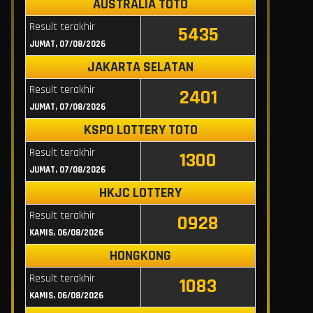
AUSTRALIA TOTO
Result terakhir
5
4
3
5
JUMAT
, 07/08/2026
JAKARTA SELATAN
Result terakhir
2
4
0
1
JUMAT
, 07/08/2026
KSPO LOTTERY TOTO
Result terakhir
1
3
0
0
JUMAT
, 07/08/2026
HKJC LOTTERY
Result terakhir
0
9
2
8
KAMIS
, 06/08/2026
HONGKONG
Result terakhir
1
0
8
3
KAMIS
, 06/08/2026