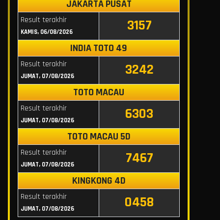
JAKARTA PUSAT
Result terakhir
3
1
5
7
KAMIS
, 06/08/2026
INDIA TOTO 49
Result terakhir
3
2
4
2
JUMAT
, 07/08/2026
TOTO MACAU
Result terakhir
6
3
0
3
JUMAT
, 07/08/2026
TOTO MACAU 5D
Result terakhir
7
4
6
7
JUMAT
, 07/08/2026
KINGKONG 4D
Result terakhir
0
4
5
8
JUMAT
, 07/08/2026