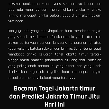
saksikan angka mula-mula yang sebelumnya keluar dan
juga ada yang dengan menjumlahkan angka – angka
hingga mendapat angka terbaik buat difungsikan dalam
bettingan.
Dan juga ada yang menyimpulkan buat mendapat angka
yang sesuai mesti memanfaatkan dunia ghaib atau bisa
ajukan pertanyaan dengan langsung ke paranormal atau
kebanyakan dikatakan dukun dan lainnya. Benar-benar buat
mendapat angka keluaran togel jakarta timur terbaik
hingga mesti mencari paranormal peluang satu masalah
yang paling aneh namun ini yang benar ada yang udah
diselesaikan sejumlah togeller buat mendapat angka
sesuai biar menangi jackpot yang tertinggi.
Bocoran Togel Jakarta timur
dan Prediksi Jakarta Timur Jitu
Hari Ini