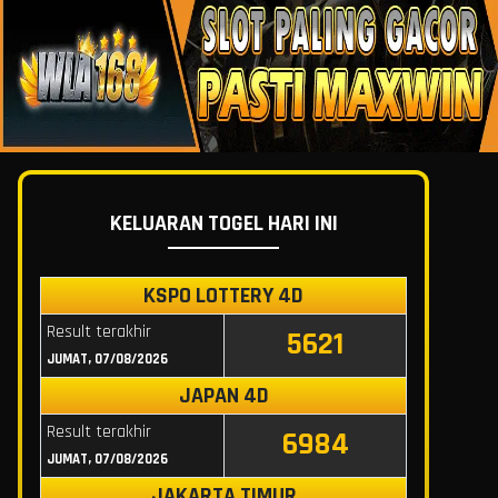
KELUARAN TOGEL HARI INI
KSPO LOTTERY 4D
Result terakhir
5
6
2
1
JUMAT
, 07/08/2026
JAPAN 4D
Result terakhir
6
9
8
4
JUMAT
, 07/08/2026
JAKARTA TIMUR