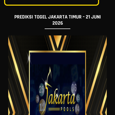
PREDIKSI TOGEL JAKARTA TIMUR – 21 JUNI
2026