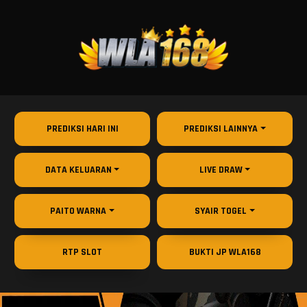
PREDIKSI HARI INI
PREDIKSI LAINNYA
DATA KELUARAN
LIVE DRAW
PAITO WARNA
SYAIR TOGEL
RTP SLOT
BUKTI JP WLA168