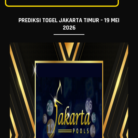
PREDIKSI TOGEL JAKARTA TIMUR – 19 MEI
2026