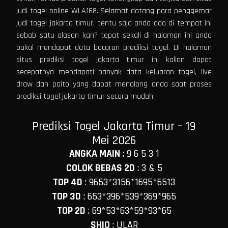
judi togel online WLA168. Selamat datang para penggemar
judi togel jakarta timur, tentu saja anda ada di tempat ini
sebab satu alasan kan? tepat sekali di halaman ini anda
bakal mendapat data bocoran prediksi togel. Di halaman
situs prediksi togel jakarta timur ini kalian dapat
secepatnya mendapati banyak data keluaran togel, live
draw dan paito yang dapat menolong anda saat proses
prediksi togel jakarta timur secara mudah.
Prediksi Togel Jakarta Timur – 19
Mei 2026
ANGKA MAIN
:
9 6 5 3 1
COLOK BEBAS 2D
:
3 & 5
TOP 4D
:
9653*3156*1695*6513
TOP 3D
:
653*396*539*369*965
TOP 2D
:
69*53*63*59*93*65
SHIO
:
ULAR