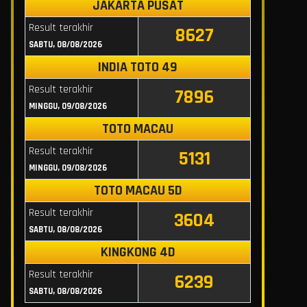
JAKARTA PUSAT
Result terakhir
8
6
2
7
SABTU
, 08/08/2026
INDIA TOTO 49
Result terakhir
7
8
9
6
MINGGU
, 09/08/2026
TOTO MACAU
Result terakhir
5
1
3
1
MINGGU
, 09/08/2026
TOTO MACAU 5D
Result terakhir
3
6
0
4
SABTU
, 08/08/2026
KINGKONG 4D
Result terakhir
6
2
3
9
SABTU
, 08/08/2026