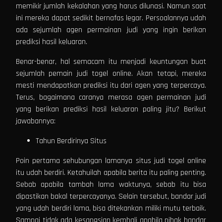
memikir jumlah kekalahan yang harus dilunasi. Namun saat
ini mereka dapat sedikit bernafas legar. Persoalannya udah
ada sejumlah agen permainan judi yang ingin berikan
prediksi hasil keluaran.
Benar-benar, hal semacam itu menjadi keuntungan buat
sejumlah pemain judi togel online. Akan tetapi, mereka
mesti mendapatkan prediksi itu dari agen yang terpercaya.
Terus, bagaimana caranya merasa agen permainan judi
yang berikan prediksi hasil keluaran paling jitu? Berikut
jawabannya:
Tahun Berdirinya Situs
Poin pertama sehubungan lamanya situs judi togel online
itu udah berdiri. Ketahuilah apabila berita itu paling penting.
Sebab apabila tambah lama waktunya, sebab itu bisa
dipastikan bakal terpercayanya. Selain tersebut, bandar judi
yang udah berdiri lama, bisa ditekankan miliki mutu terbaik.
Sampai tidak ada kesangsian kembali apabila pihak bandar