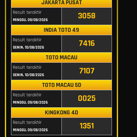
JAKARTA PUSAT
Result terakhir
3
0
5
8
MINGGU
, 09/08/2026
INDIA TOTO 49
Result terakhir
7
4
1
6
SENIN
, 10/08/2026
TOTO MACAU
Result terakhir
7
1
0
7
SENIN
, 10/08/2026
TOTO MACAU 5D
Result terakhir
0
0
2
5
MINGGU
, 09/08/2026
KINGKONG 4D
Result terakhir
1
3
5
1
MINGGU
, 09/08/2026