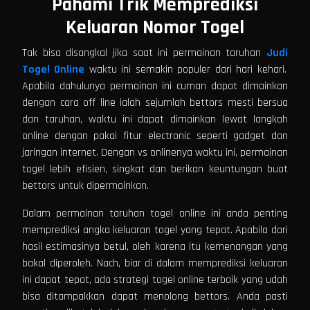
Pahami Trik Memprediksi
Keluaran Nomor Togel
Tak bisa disangkal jika saat ini permainan taruhan
Judi
Togel Online
waktu ini semakin populer dari hari kehari.
Apabila dahulunya permainan ini cuman dapat dimainkan
dengan cara off line ialah sejumlah bettors mesti bersua
dan taruhan, waktu ini dapat dimainkan lewat langkah
online dengan pakai fitur electronic seperti gadget dan
jaringan internet. Dengan vs onlinenya waktu ini, permainan
togel lebih efisien, singkat dan berikan keuntungan buat
bettors untuk dipermainkan.
Dalam permainan taruhan togel online ini anda penting
memprediksi angka keluaran togel yang tepat. Apabila dari
hasil estimasinya betul, oleh karena itu kemenangan yang
bakal diperoleh. Nach, biar di dalam memprediksi keluaran
ini dapat tepat, ada strategi togel online terbaik yang udah
bisa ditampakkan dapat menolong bettors. Anda pasti