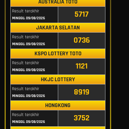
AUSTRALIA TOTO
Result terakhir
5
7
1
7
MINGGU
, 09/08/2026
JAKARTA SELATAN
Result terakhir
0
7
3
6
MINGGU
, 09/08/2026
KSPO LOTTERY TOTO
Result terakhir
1
1
2
1
MINGGU
, 09/08/2026
HKJC LOTTERY
Result terakhir
8
9
1
9
MINGGU
, 09/08/2026
HONGKONG
Result terakhir
3
7
5
2
MINGGU
, 09/08/2026