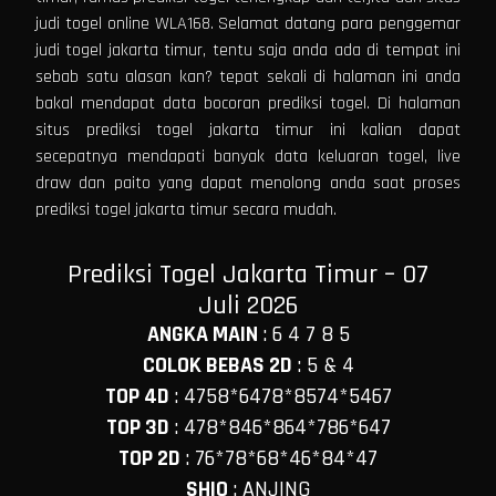
judi togel online WLA168. Selamat datang para penggemar
judi togel jakarta timur, tentu saja anda ada di tempat ini
sebab satu alasan kan? tepat sekali di halaman ini anda
bakal mendapat data bocoran prediksi togel. Di halaman
situs prediksi togel jakarta timur ini kalian dapat
secepatnya mendapati banyak data keluaran togel, live
draw dan paito yang dapat menolong anda saat proses
prediksi togel jakarta timur secara mudah.
Prediksi Togel Jakarta Timur – 07
Juli 2026
ANGKA MAIN
:
6 4 7 8 5
COLOK BEBAS 2D
:
5 & 4
TOP 4D
:
4758*6478*8574*5467
TOP 3D
:
478*846*864*786*647
TOP 2D
:
76*78*68*46*84*47
SHIO
:
ANJING