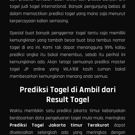
togel judi togel international. Banyak pengunjung bebas di
dalam memastikan prediksi togel yang mana saja menurut
kerpercayaan kalian semasing.
Spesial buat banyak penggemar togel tentu saja memiliki
kemungkinan yang tambah besar buat bisa tembus nomor
togel di era ini. Kami tak dapat menanggung 99% kalau
prediksi angka itu bakal menembus, sebab itu perihal ini
kemungkinan ada. Akan tetapi semuanya prediksi master
togel JP online yang WLA168 kasih cuman bakal
membesarkan kemungkinan menang anda semua.
Prediksi Togel di Ambil dari
Result Togel
Waktu membikin satu prediksi jakarta timur kebanyakan
berdasarkan data pengeluaran togel mula-mula. meringkas
Prediksi Togel
Jakarta timur Terakurat
dapat
diselesaikan selangkah ada yang meringkas dengan