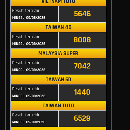
VIETNAM TOTO
Result terakhir
5
6
4
6
MINGGU
, 09/08/2026
TAIWAN 4D
Result terakhir
8
0
0
8
MINGGU
, 09/08/2026
MALAYSIA SUPER
Result terakhir
7
0
4
2
MINGGU
, 09/08/2026
TAIWAN 6D
Result terakhir
1
4
4
0
MINGGU
, 09/08/2026
TAIWAN TOTO
Result terakhir
6
5
2
8
MINGGU
, 09/08/2026