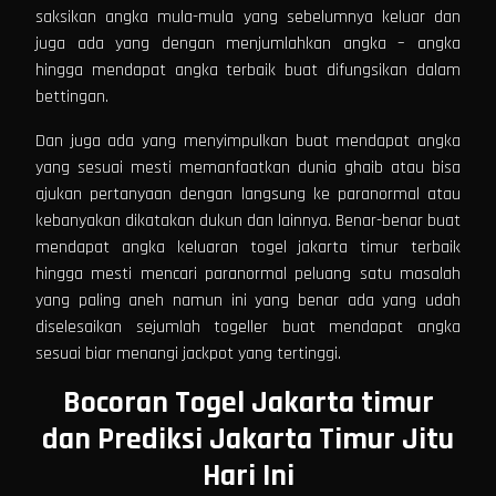
saksikan angka mula-mula yang sebelumnya keluar dan
juga ada yang dengan menjumlahkan angka – angka
hingga mendapat angka terbaik buat difungsikan dalam
bettingan.
Dan juga ada yang menyimpulkan buat mendapat angka
yang sesuai mesti memanfaatkan dunia ghaib atau bisa
ajukan pertanyaan dengan langsung ke paranormal atau
kebanyakan dikatakan dukun dan lainnya. Benar-benar buat
mendapat angka keluaran togel jakarta timur terbaik
hingga mesti mencari paranormal peluang satu masalah
yang paling aneh namun ini yang benar ada yang udah
diselesaikan sejumlah togeller buat mendapat angka
sesuai biar menangi jackpot yang tertinggi.
Bocoran Togel Jakarta timur
dan Prediksi Jakarta Timur Jitu
Hari Ini