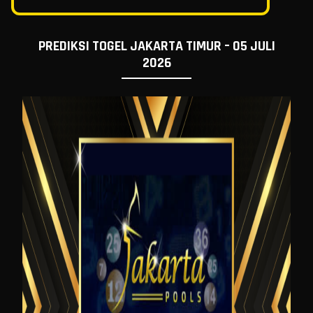
PREDIKSI TOGEL JAKARTA TIMUR – 05 JULI
2026