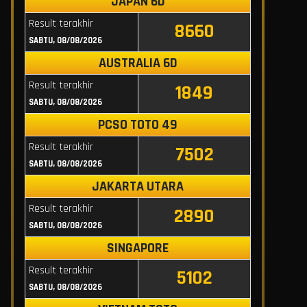
JAPAN 6D
Result terakhir
8
6
6
0
SABTU
, 08/08/2026
AUSTRALIA 6D
Result terakhir
1
8
4
9
SABTU
, 08/08/2026
PCSO TOTO 49
Result terakhir
7
5
0
2
SABTU
, 08/08/2026
JAKARTA UTARA
Result terakhir
2
8
9
0
SABTU
, 08/08/2026
SINGAPORE
Result terakhir
5
1
0
2
SABTU
, 08/08/2026