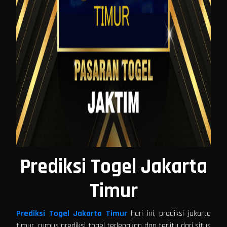
Prediksi Togel Jakarta
Timur
Prediksi Togel Jakarta Timur
hari ini, prediksi jakarta
timur, rumus prediksi togel terlengkap dan terjitu dari situs