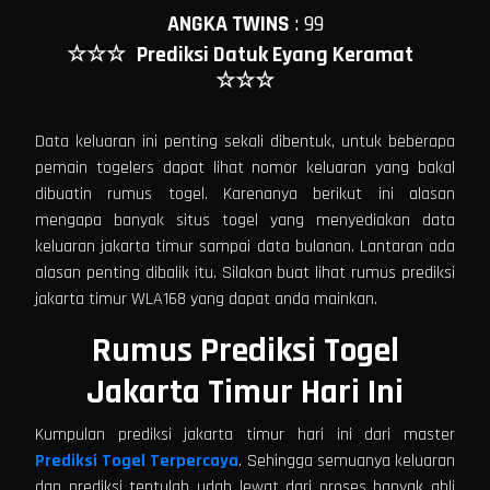
ANGKA TWINS
:
99
☆☆☆
Prediksi Datuk Eyang Keramat
☆☆☆
Data keluaran ini penting sekali dibentuk, untuk beberapa
pemain togelers dapat lihat nomor keluaran yang bakal
dibuatin rumus togel. Karenanya berikut ini alasan
mengapa banyak situs togel yang menyediakan data
keluaran jakarta timur sampai data bulanan. Lantaran ada
alasan penting dibalik itu. Silakan buat lihat rumus prediksi
jakarta timur WLA168 yang dapat anda mainkan.
Rumus Prediksi Togel
Jakarta Timur Hari Ini
Kumpulan prediksi jakarta timur hari ini dari master
Prediksi Togel Terpercaya
. Sehingga semuanya keluaran
dan prediksi tentulah udah lewat dari proses banyak ahli