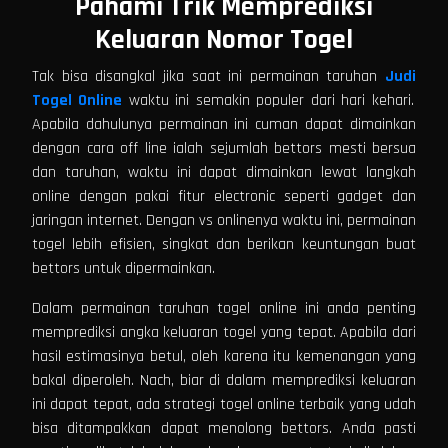
Pahami Trik Memprediksi
Keluaran Nomor Togel
Tak bisa disangkal jika saat ini permainan taruhan
Judi
Togel Online
waktu ini semakin populer dari hari kehari.
Apabila dahulunya permainan ini cuman dapat dimainkan
dengan cara off line ialah sejumlah bettors mesti bersua
dan taruhan, waktu ini dapat dimainkan lewat langkah
online dengan pakai fitur electronic seperti gadget dan
jaringan internet. Dengan vs onlinenya waktu ini, permainan
togel lebih efisien, singkat dan berikan keuntungan buat
bettors untuk dipermainkan.
Dalam permainan taruhan togel online ini anda penting
memprediksi angka keluaran togel yang tepat. Apabila dari
hasil estimasinya betul, oleh karena itu kemenangan yang
bakal diperoleh. Nach, biar di dalam memprediksi keluaran
ini dapat tepat, ada strategi togel online terbaik yang udah
bisa ditampakkan dapat menolong bettors. Anda pasti