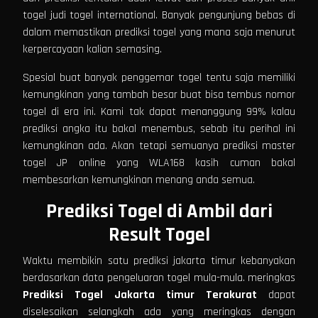
togel judi togel international. Banyak pengunjung bebas di
dalam memastikan prediksi togel yang mana saja menurut
kerpercayaan kalian semasing.
Spesial buat banyak penggemar togel tentu saja memiliki
kemungkinan yang tambah besar buat bisa tembus nomor
togel di era ini. Kami tak dapat menanggung 99% kalau
prediksi angka itu bakal menembus, sebab itu perihal ini
kemungkinan ada. Akan tetapi semuanya prediksi master
togel JP online yang WLA168 kasih cuman bakal
membesarkan kemungkinan menang anda semua.
Prediksi Togel di Ambil dari
Result Togel
Waktu membikin satu prediksi jakarta timur kebanyakan
berdasarkan data pengeluaran togel mula-mula. meringkas
Prediksi Togel
Jakarta timur Terakurat
dapat
diselesaikan selangkah ada yang meringkas dengan