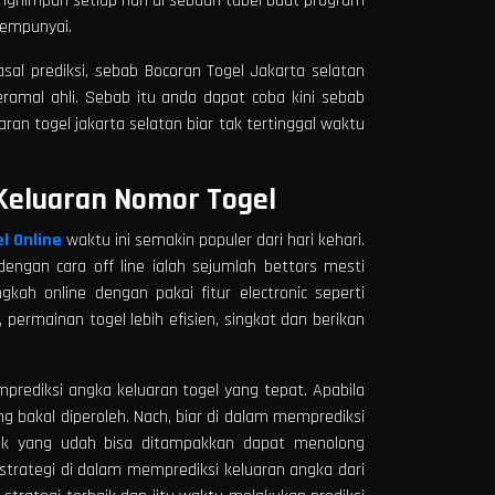
nghimpun setiap hari di sebuah tabel buat program
empunyai.
asal prediksi, sebab Bocoran Togel Jakarta selatan
peramal ahli. Sebab itu anda dapat coba kini sebab
ran togel jakarta selatan biar tak tertinggal waktu
Keluaran Nomor Togel
l Online
waktu ini semakin populer dari hari kehari.
engan cara off line ialah sejumlah bettors mesti
kah online dengan pakai fitur electronic seperti
 permainan togel lebih efisien, singkat dan berikan
prediksi angka keluaran togel yang tepat. Apabila
ng bakal diperoleh. Nach, biar di dalam memprediksi
rbaik yang udah bisa ditampakkan dapat menolong
strategi di dalam memprediksi keluaran angka dari