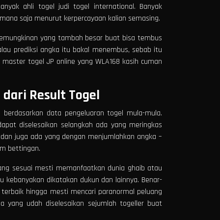
nyak ahli togel judi togel international. Banyak
 mana saja menurut kerpercayaan kalian semasing.
 kemungkinan yang tambah besar buat bisa tembus
lau prediksi angka itu bakal menembus, sebab itu
i master togel JP online yang WLA168 kasih cuman
 dari Result Togel
n berdasarkan data pengeluaran togel mula-mula.
apat diselesaikan selangkah ada yang meringkas
 dan juga ada yang dengan menjumlahkan angka –
m bettingan.
ng sesuai mesti memanfaatkan dunia ghaib atau
u kebanyakan dikatakan dukun dan lainnya. Benar-
 terbaik hingga mesti mencari paranormal peluang
 yang udah diselesaikan sejumlah togeller buat