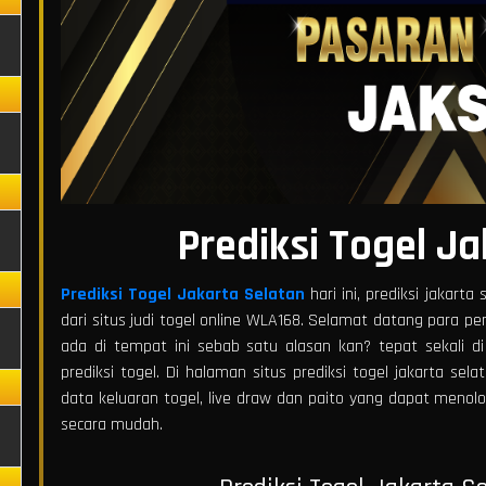
Prediksi Togel J
Prediksi Togel Jakarta Selatan
hari ini, prediksi jakarta
dari situs judi togel online WLA168. Selamat datang para pe
ada di tempat ini sebab satu alasan kan? tepat sekali 
prediksi togel. Di halaman situs prediksi togel jakarta se
data keluaran togel, live draw dan paito yang dapat menolo
secara mudah.