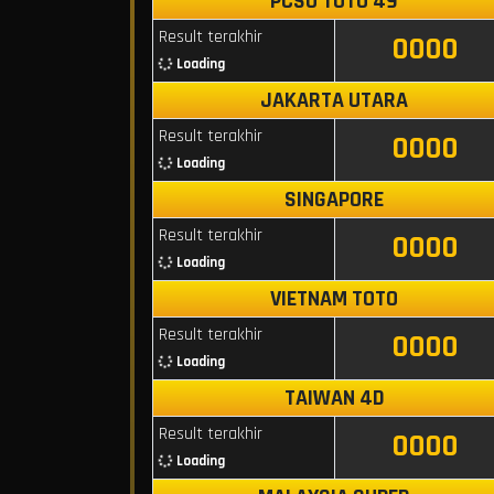
PCSO TOTO 49
Result terakhir
0000
Loading
JAKARTA UTARA
Result terakhir
0000
Loading
SINGAPORE
Result terakhir
0000
Loading
VIETNAM TOTO
Result terakhir
0000
Loading
TAIWAN 4D
Result terakhir
0000
Loading