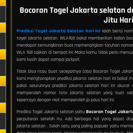
Bocoran Togel Jakarta selatan d
Jitu Hari
Prediksi Togel Jakarta Selatan Hari Ini
ialah berisi nom
togel jakarta selatan. WLA168 bakal memberikan kalian boco
mendapat kemungkinan buat memenangkan taruhan nomor jak
WLA 168 sajikan di tempat ini. Maka kamu tidak perlu mencu
kami kasih dapat sampai jackpot.
Tidak bisa risau buat secepatnya coba Bocoran Togel Jakarta
kami mengharapkan prediksi jakarta selatan hari ini bakal 
pakai seluruhnya prediksi jakarta selatan hari ini akur
memperoleh nomor toto jakarta selatan yang kuat se
tepercaya dengan niat memperoleh jp paus hari ini.
Prediksi Togel Jakarta selatan yaitu
Bocoran Togel Jakart
perputaran setelah itu. Ada berbagai hal yang dapat di
jakarta selatan . Salah satu yang paling populer yaitu mem