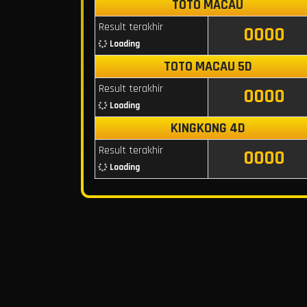
TOTO MACAU
Result terakhir
0000
Loading
TOTO MACAU 5D
Result terakhir
0000
Loading
KINGKONG 4D
Result terakhir
0000
Loading