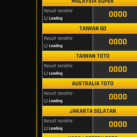
MALAYSIA SUPER
Result terakhir
0000
Loading
TAIWAN 6D
Result terakhir
0000
Loading
TAIWAN TOTO
Result terakhir
0000
Loading
AUSTRALIA TOTO
Result terakhir
0000
Loading
JAKARTA SELATAN
Result terakhir
0000
Loading