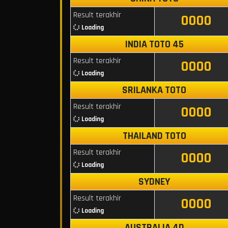
Result terakhir
0000
Loading
INDIA TOTO 45
Result terakhir
0000
Loading
SRILANKA TOTO
Result terakhir
0000
Loading
THAILAND TOTO
Result terakhir
0000
Loading
SYDNEY
Result terakhir
0000
Loading
AUSTRALIA 4D