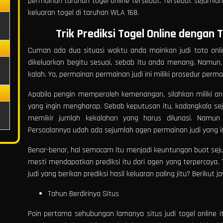
permainan taruhan togel online tersebut. Tersebut sejumlah 
keluaran togel di taruhan WLA 168.
Trik Prediksi Togel Online dengan 
Cuman ada dua situasi waktu anda mainkan judi toto onli
dikeluarkan begitu sesuai, sebab itu anda menang. Namun, 
kalah. Ya, permainan permainan judi ini miliki prosedur perm
Apabila pengin memperoleh kemenangan, silahkan miliki ang
yang ingin mengharap. Sebab keputusan itu, kadangkala s
memikir jumlah kekalahan yang harus dilunasi. Namun 
Persoalannya udah ada sejumlah agen permainan judi yang ing
Benar-benar, hal semacam itu menjadi keuntungan buat sejum
mesti mendapatkan prediksi itu dari agen yang terpercaya
judi yang berikan prediksi hasil keluaran paling jitu? Berikut 
Tahun Berdirinya Situs
Poin pertama sehubungan lamanya situs judi togel online itu