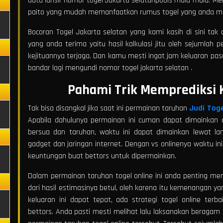
data lansir nomor togel Jakarta selatanpools mula-mula. Me
paito yang mudah memanfaatkan rumus togel yang anda m
Bocoran Togel Jakarta selatan yang kami kasih di sini tak 
yang anda terima yaitu hasil kalkulasi jitu oleh sejumlah 
kejituannya terjaga. Dan kamu mesti ingat jam keluaran pasa
bandar lagi mengundi nomor togel jakarta selatan .
Pahami Trik Memprediksi 
Tak bisa disangkal jika saat ini permainan taruhan
Judi
Toge
Apabila dahulunya permainan ini cuman dapat dimainkan d
bersua dan taruhan, waktu ini dapat dimainkan lewat lang
gadget dan jaringan internet. Dengan vs onlinenya waktu ini,
keuntungan buat bettors untuk dipermainkan.
Dalam permainan taruhan togel online ini anda penting mem
dari hasil estimasinya betul, oleh karena itu kemenangan ya
keluaran ini dapat tepat, ada strategi togel online te
bettors. Anda pasti mesti melihat lalu laksanakan beragam 