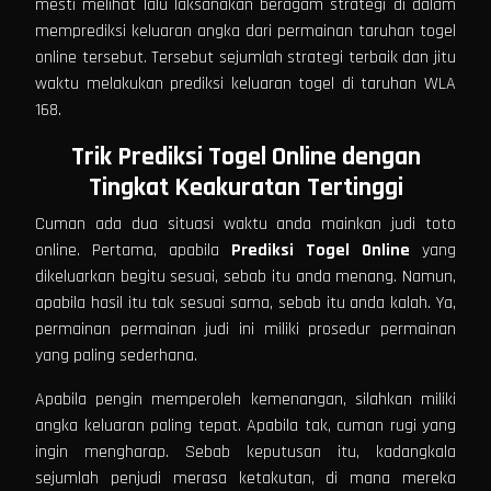
mesti melihat lalu laksanakan beragam strategi di dalam
memprediksi keluaran angka dari permainan taruhan togel
online tersebut. Tersebut sejumlah strategi terbaik dan jitu
waktu melakukan prediksi keluaran togel di taruhan WLA
168.
Trik Prediksi Togel Online dengan
Tingkat
Keakuratan
Tertinggi
Cuman ada dua situasi waktu anda mainkan judi toto
online. Pertama, apabila
Prediksi Togel
Online
yang
dikeluarkan begitu sesuai, sebab itu anda menang. Namun,
apabila hasil itu tak sesuai sama, sebab itu anda kalah. Ya,
permainan permainan judi ini miliki prosedur permainan
yang paling sederhana.
Apabila pengin memperoleh kemenangan, silahkan miliki
angka keluaran paling tepat. Apabila tak, cuman rugi yang
ingin mengharap. Sebab keputusan itu, kadangkala
sejumlah penjudi merasa ketakutan, di mana mereka