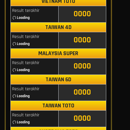
VIETNAM TOTO
Result terakhir
0000
Loading
TAIWAN 4D
Result terakhir
0000
Loading
MALAYSIA SUPER
Result terakhir
0000
Loading
TAIWAN 6D
Result terakhir
0000
Loading
TAIWAN TOTO
Result terakhir
0000
Loading