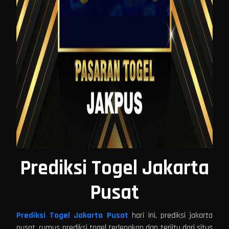
Prediksi Togel Jakarta
Pusat
Prediksi Togel Jakarta Pusat
hari ini, prediksi jakarta
pusat, rumus prediksi togel terlengkap dan terjitu dari situs