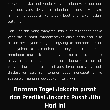
saksikan angka mula-mula yang sebelumnya keluar dan
juga ada yang dengan menjumlahkan angka – angka
hingga mendapat angka terbaik buat difungsikan dalam
bettingan.
Dan juga ada yang menyimpulkan buat mendapat angka
yang sesuai mesti memanfaatkan dunia ghaib atau bisa
ajukan pertanyaan dengan langsung ke paranormal atau
kebanyakan dikatakan dukun dan lainnya. Benar-benar buat
mendapat angka keluaran togel jakarta pusat terbaik
hingga mesti mencari paranormal peluang satu masalah
yang paling aneh namun ini yang benar ada yang udah
diselesaikan sejumlah togeller buat mendapat angka
sesuai biar menangi jackpot yang tertinggi.
Bocoran Togel Jakarta pusat
dan Prediksi Jakarta Pusat Jitu
Hari Ini