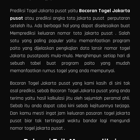
Prediksi Togel Jakarta pusat yaitu
Bocoran Togel Jakarta
pusat
atau prediksi angka toto jakarta pusat perputaran
setelah itu. Ada berbagai hal yang dapat diselesaikan buat
Memprediksi keluaran nomor toto jakarta pusat . Salah
satu yang paling populer yaitu memanfaatkan program
paito yang dijelaskan pengkajian data lansir nomor togel
Jakarta pusatpools mula-mula. Menghimpun setiap hari di
sebuah tabel buat program paito yang mudah
memanfaatkan rumus togel yang anda mempunyai.
Bocoran Togel Jakarta pusat yang kami kasih di sini tak
asal prediksi, sebab Bocoran Togel Jakarta pusat yang anda
terima yaitu hasil kalkulasi jitu oleh sejumlah peramal ahli.
Sebab itu anda dapat coba kini sebab kejituannya terjaga.
Dan kamu mesti ingat jam keluaran pasaran togel jakarta
pusat biar tak tertinggal waktu bandar lagi mengundi
nomor togel jakarta pusat .