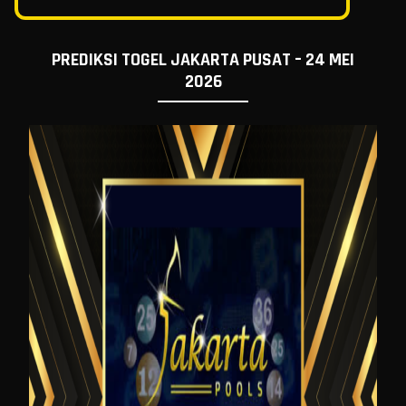
PREDIKSI TOGEL JAKARTA PUSAT – 24 MEI
2026