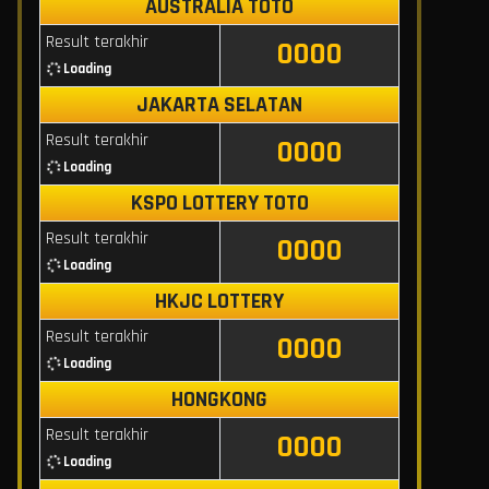
AUSTRALIA TOTO
Result terakhir
0000
Loading
JAKARTA SELATAN
Result terakhir
0000
Loading
KSPO LOTTERY TOTO
Result terakhir
0000
Loading
HKJC LOTTERY
Result terakhir
0000
Loading
HONGKONG
Result terakhir
0000
Loading