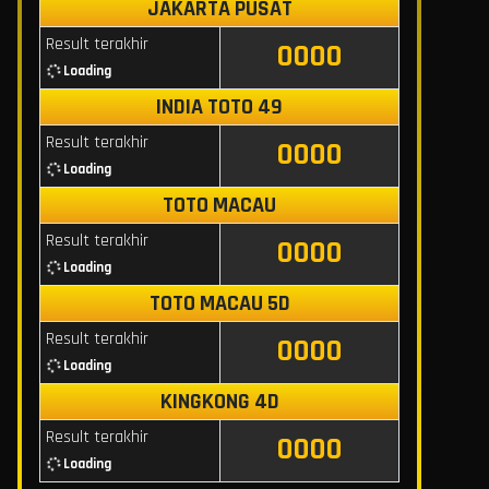
JAKARTA PUSAT
Result terakhir
0000
Loading
INDIA TOTO 49
Result terakhir
0000
Loading
TOTO MACAU
Result terakhir
0000
Loading
TOTO MACAU 5D
Result terakhir
0000
Loading
KINGKONG 4D
Result terakhir
0000
Loading