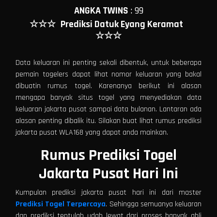
ANGKA TWINS
:
99
☆☆☆
Prediksi Datuk Eyang Keramat
☆☆☆
Data keluaran ini penting sekali dibentuk, untuk beberapa
pemain togelers dapat lihat nomor keluaran yang bakal
dibuatin rumus togel. Karenanya berikut ini alasan
mengapa banyak situs togel yang menyediakan data
keluaran jakarta pusat sampai data bulanan. Lantaran ada
alasan penting dibalik itu. Silakan buat lihat rumus prediksi
jakarta pusat WLA168 yang dapat anda mainkan.
Rumus Prediksi Togel
Jakarta Pusat Hari Ini
Kumpulan prediksi jakarta pusat hari ini dari master
Prediksi Togel Terpercaya
. Sehingga semuanya keluaran
dan prediksi tentulah udah lewat dari proses banyak ahli