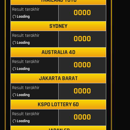
THAILAND TOTO
Result terakhir
0000
Loading
SYDNEY
Result terakhir
0000
Loading
AUSTRALIA 4D
Result terakhir
0000
Loading
JAKARTA BARAT
Result terakhir
0000
Loading
KSPO LOTTERY 6D
Result terakhir
0000
Loading