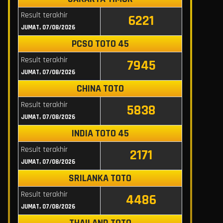
Result terakhir
6
2
2
1
JUMAT
, 07/08/2026
PCSO TOTO 45
Result terakhir
7
9
4
5
JUMAT
, 07/08/2026
CHINA TOTO
Result terakhir
5
8
3
8
JUMAT
, 07/08/2026
INDIA TOTO 45
Result terakhir
2
1
7
1
JUMAT
, 07/08/2026
SRILANKA TOTO
Result terakhir
4
4
8
6
JUMAT
, 07/08/2026