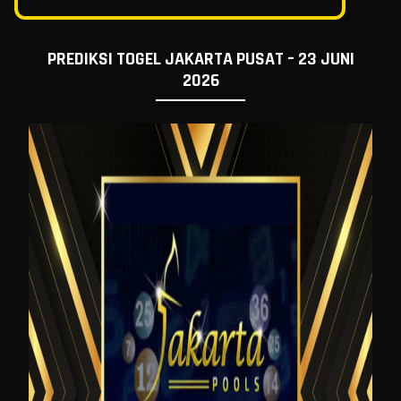
PREDIKSI TOGEL JAKARTA PUSAT – 23 JUNI
2026