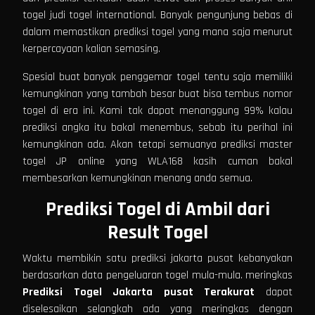
togel judi togel international. Banyak pengunjung bebas di
dalam memastikan prediksi togel yang mana saja menurut
kerpercayaan kalian semasing.
Spesial buat banyak penggemar togel tentu saja memiliki
kemungkinan yang tambah besar buat bisa tembus nomor
togel di era ini. Kami tak dapat menanggung 99% kalau
prediksi angka itu bakal menembus, sebab itu perihal ini
kemungkinan ada. Akan tetapi semuanya prediksi master
togel JP online yang WLA168 kasih cuman bakal
membesarkan kemungkinan menang anda semua.
Prediksi Togel di Ambil dari
Result Togel
Waktu membikin satu prediksi jakarta pusat kebanyakan
berdasarkan data pengeluaran togel mula-mula. meringkas
Prediksi Togel
Jakarta pusat Terakurat
dapat
diselesaikan selangkah ada yang meringkas dengan