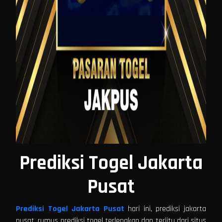
Prediksi Togel Jakarta
Pusat
Prediksi Togel Jakarta Pusat
hari ini, prediksi jakarta
pusat, rumus prediksi togel terlengkap dan terjitu dari situs