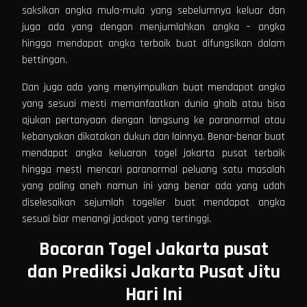
saksikan angka mula-mula yang sebelumnya keluar dan
juga ada yang dengan menjumlahkan angka – angka
hingga mendapat angka terbaik buat difungsikan dalam
bettingan.
Dan juga ada yang menyimpulkan buat mendapat angka
yang sesuai mesti memanfaatkan dunia ghaib atau bisa
ajukan pertanyaan dengan langsung ke paranormal atau
kebanyakan dikatakan dukun dan lainnya. Benar-benar buat
mendapat angka keluaran togel jakarta pusat terbaik
hingga mesti mencari paranormal peluang satu masalah
yang paling aneh namun ini yang benar ada yang udah
diselesaikan sejumlah togeller buat mendapat angka
sesuai biar menangi jackpot yang tertinggi.
Bocoran Togel Jakarta pusat
dan Prediksi Jakarta Pusat Jitu
Hari Ini