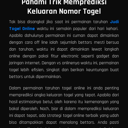
Pahami Trik Memprediksi
Keluaran Nomor Togel
Tak bisa disangkal jika saat ini permainan taruhan
Judi
Togel Online
waktu ini semakin populer dari hari kehari.
Apabila dahulunya permainan ini cuman dapat dimainkan
dengan cara off line ialah sejumlah bettors mesti bersua
dan taruhan, waktu ini dapat dimainkan lewat langkah
online dengan pakai fitur electronic seperti gadget dan
jaringan internet. Dengan vs onlinenya waktu ini, permainan
togel lebih efisien, singkat dan berikan keuntungan buat
bettors untuk dipermainkan.
Dalam permainan taruhan togel online ini anda penting
memprediksi angka keluaran togel yang tepat. Apabila dari
hasil estimasinya betul, oleh karena itu kemenangan yang
bakal diperoleh. Nach, biar di dalam memprediksi keluaran
ini dapat tepat, ada strategi togel online terbaik yang udah
bisa ditampakkan dapat menolong bettors. Anda pasti