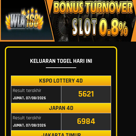
KELUARAN TOGEL HARI INI
KSPO LOTTERY 4D
Result terakhir
5
6
2
1
JUMAT
, 07/08/2026
JAPAN 4D
Result terakhir
6
9
8
4
JUMAT
, 07/08/2026
JAKARTA TIMUR