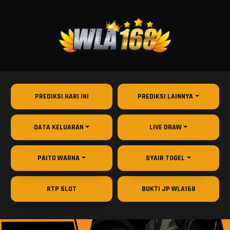
PREDIKSI HARI INI
PREDIKSI LAINNYA
DATA KELUARAN
LIVE DRAW
PAITO WARNA
SYAIR TOGEL
RTP SLOT
BUKTI JP WLA168