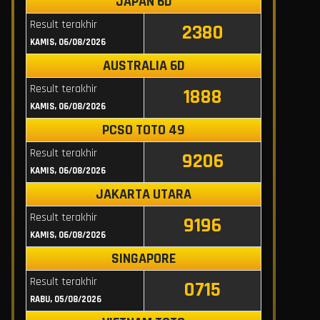
JAPAN 6D
Result terakhir
2
3
8
0
KAMIS
, 06/08/2026
AUSTRALIA 6D
Result terakhir
1
8
8
8
KAMIS
, 06/08/2026
PCSO TOTO 49
Result terakhir
9
2
0
6
KAMIS
, 06/08/2026
JAKARTA UTARA
Result terakhir
9
1
9
6
KAMIS
, 06/08/2026
SINGAPORE
Result terakhir
0
7
1
5
RABU
, 05/08/2026