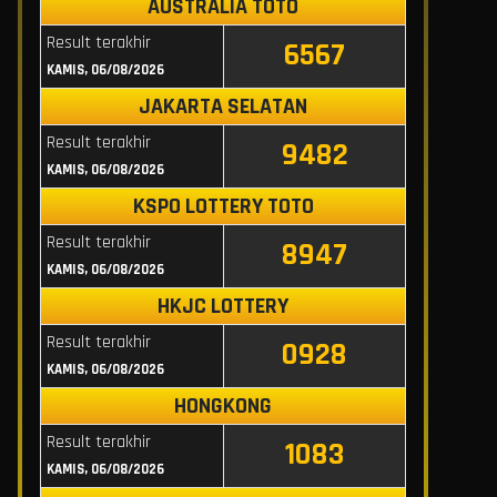
AUSTRALIA TOTO
Result terakhir
6
5
6
7
KAMIS
, 06/08/2026
JAKARTA SELATAN
Result terakhir
9
4
8
2
KAMIS
, 06/08/2026
KSPO LOTTERY TOTO
Result terakhir
8
9
4
7
KAMIS
, 06/08/2026
HKJC LOTTERY
Result terakhir
0
9
2
8
KAMIS
, 06/08/2026
HONGKONG
Result terakhir
1
0
8
3
KAMIS
, 06/08/2026