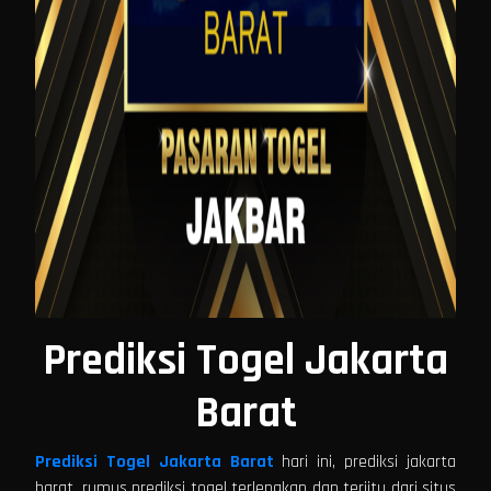
Prediksi Togel Jakarta
Barat
Prediksi Togel Jakarta Barat
hari ini, prediksi jakarta
barat, rumus prediksi togel terlengkap dan terjitu dari situs