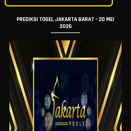
PREDIKSI TOGEL JAKARTA BARAT – 20 MEI
2026