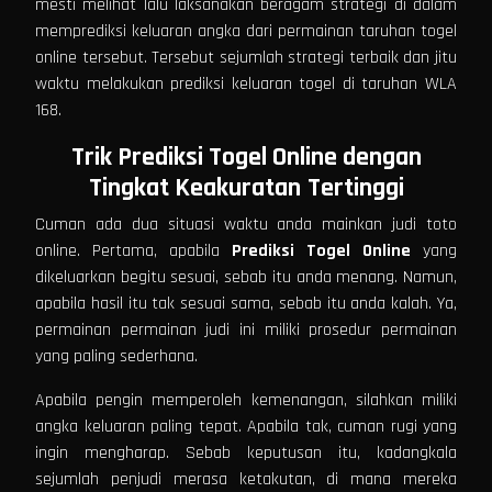
mesti melihat lalu laksanakan beragam strategi di dalam
memprediksi keluaran angka dari permainan taruhan togel
online tersebut. Tersebut sejumlah strategi terbaik dan jitu
waktu melakukan prediksi keluaran togel di taruhan WLA
168.
Trik Prediksi Togel Online dengan
Tingkat
Keakuratan
Tertinggi
Cuman ada dua situasi waktu anda mainkan judi toto
online. Pertama, apabila
Prediksi Togel
Online
yang
dikeluarkan begitu sesuai, sebab itu anda menang. Namun,
apabila hasil itu tak sesuai sama, sebab itu anda kalah. Ya,
permainan permainan judi ini miliki prosedur permainan
yang paling sederhana.
Apabila pengin memperoleh kemenangan, silahkan miliki
angka keluaran paling tepat. Apabila tak, cuman rugi yang
ingin mengharap. Sebab keputusan itu, kadangkala
sejumlah penjudi merasa ketakutan, di mana mereka