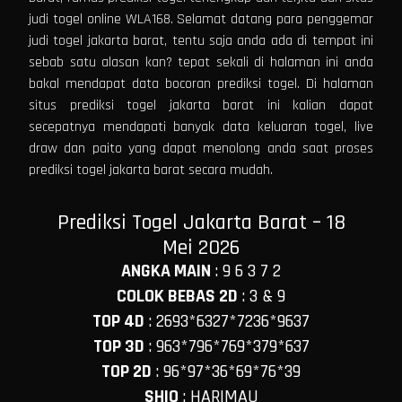
judi togel online WLA168. Selamat datang para penggemar
judi togel jakarta barat, tentu saja anda ada di tempat ini
sebab satu alasan kan? tepat sekali di halaman ini anda
bakal mendapat data bocoran prediksi togel. Di halaman
situs prediksi togel jakarta barat ini kalian dapat
secepatnya mendapati banyak data keluaran togel, live
draw dan paito yang dapat menolong anda saat proses
prediksi togel jakarta barat secara mudah.
Prediksi Togel Jakarta Barat – 18
Mei 2026
ANGKA MAIN
:
9 6 3 7 2
COLOK BEBAS 2D
:
3 & 9
TOP 4D
:
2693*6327*7236*9637
TOP 3D
:
963*796*769*379*637
TOP 2D
:
96*97*36*69*76*39
SHIO
:
HARIMAU