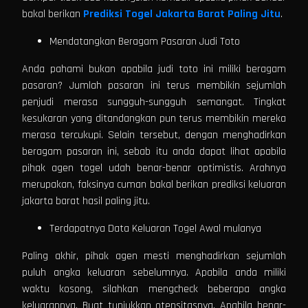
bakal berikan
Prediksi Togel Jakarta Barat Paling Jitu
.
Mendatangkan Beragam Pasaran Judi Toto
Anda pahami bukan apabila judi toto ini miliki beragam
pasaran? Jumlah pasaran ini terus membikin sejumlah
penjudi merasa sungguh-sungguh semangat. Tingkat
kesukaran yang ditandangkan pun terus membikin mereka
merasa tercukupi. Selain tersebut, dengan menghadirkan
beragam pasaran ini, sebab itu anda dapat lihat apabila
pihak agen togel udah benar-benar optimistis. Arahnya
merupakan, faksinya cuman bakal berikan prediksi keluaran
jakarta barat hasil paling jitu.
Terdapatnya Data Keluaran Togel Awal mulanya
Paling akhir, pihak agen mesti menghadirkan sejumlah
puluh angka keluaran sebelumnya. Apabila anda miliki
waktu kosong, silahkan mengcheck beberapa angka
keluarannya. Buat tunjukkan otensitasnya. Apabila benar-