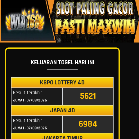
KELUARAN TOGEL HARI INI
KSPO LOTTERY 4D
Result terakhir
5
6
2
1
JUMAT
, 07/08/2026
JAPAN 4D
Result terakhir
6
9
8
4
JUMAT
, 07/08/2026
JAKARTA TIMUR