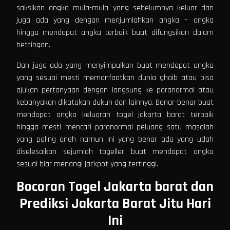
saksikan angka mula-mula yang sebelumnya keluar dan
juga ada yang dengan menjumlahkan angka – angka
hingga mendapat angka terbaik buat difungsikan dalam
bettingan.
Dan juga ada yang menyimpulkan buat mendapat angka
yang sesuai mesti memanfaatkan dunia ghaib atau bisa
ajukan pertanyaan dengan langsung ke paranormal atau
kebanyakan dikatakan dukun dan lainnya. Benar-benar buat
mendapat angka keluaran togel jakarta barat terbaik
hingga mesti mencari paranormal peluang satu masalah
yang paling aneh namun ini yang benar ada yang udah
diselesaikan sejumlah togeller buat mendapat angka
sesuai biar menangi jackpot yang tertinggi.
Bocoran Togel Jakarta barat dan
Prediksi Jakarta Barat Jitu Hari
Ini