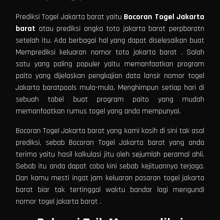
Prediksi Togel Jakarta barat yaitu
Bocoran Togel Jakarta
barat
atau prediksi angka toto jakarta barat perpbaratn
setelah itu. Ada berbagai hal yang dapat diselesaikan buat
Memprediksi keluaran nomor toto jakarta barat . Salah
satu yang paling populer yaitu memanfaatkan program
paito yang dijelaskan pengkajian data lansir nomor togel
Jakarta baratpools mula-mula. Menghimpun setiap hari di
sebuah tabel buat program paito yang mudah
memanfaatkan rumus togel yang anda mempunyai.
Bocoran Togel Jakarta barat yang kami kasih di sini tak asal
prediksi, sebab Bocoran Togel Jakarta barat yang anda
terima yaitu hasil kalkulasi jitu oleh sejumlah peramal ahli.
Sebab itu anda dapat coba kini sebab kejituannya terjaga.
Dan kamu mesti ingat jam keluaran pasaran togel jakarta
barat biar tak tertinggal waktu bandar lagi mengundi
nomor togel jakarta barat .