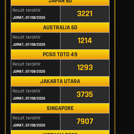
JAPAN 6D
Result terakhir
3
2
2
1
JUMAT
, 07/08/2026
AUSTRALIA 6D
Result terakhir
1
2
1
4
JUMAT
, 07/08/2026
PCSO TOTO 49
Result terakhir
1
2
9
3
JUMAT
, 07/08/2026
JAKARTA UTARA
Result terakhir
3
7
3
5
JUMAT
, 07/08/2026
SINGAPORE
Result terakhir
7
9
0
7
JUMAT
, 07/08/2026