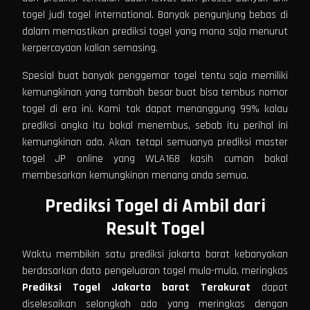
togel judi togel international. Banyak pengunjung bebas di
dalam memastikan prediksi togel yang mana saja menurut
kerpercayaan kalian semasing.
Spesial buat banyak penggemar togel tentu saja memiliki
kemungkinan yang tambah besar buat bisa tembus nomor
togel di era ini. Kami tak dapat menanggung 99% kalau
prediksi angka itu bakal menembus, sebab itu perihal ini
kemungkinan ada. Akan tetapi semuanya prediksi master
togel JP online yang WLA168 kasih cuman bakal
membesarkan kemungkinan menang anda semua.
Prediksi Togel di Ambil dari
Result Togel
Waktu membikin satu prediksi jakarta barat kebanyakan
berdasarkan data pengeluaran togel mula-mula. meringkas
Prediksi Togel
Jakarta barat Terakurat
dapat
diselesaikan selangkah ada yang meringkas dengan