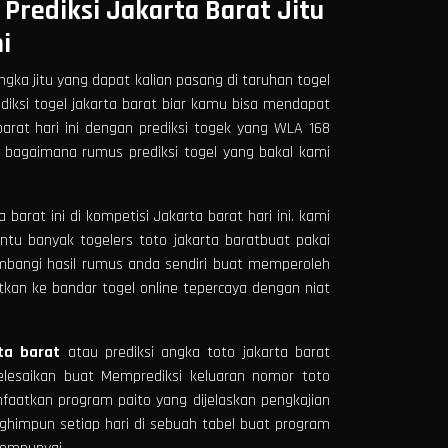
Prediksi Jakarta Barat Jitu
ni
ngka jitu yang dapat kalian pasang di taruhan togel
diksi togel jakarta barat biar kamu bisa mendapat
at hari ini dengan prediksi togek yang WLA 168
n bagaimana rumus prediksi togel yang bakal kami
barat ini di kompetisi Jakarta barat hari ini. kami
ntu banyak togelers toto jakarta baratbuat pakai
gimbangi hasil rumus anda sendiri buat memperoleh
an ke bandar togel online tepercaya dengan niat
ta barat
atau prediksi angka toto jakarta barat
selesaikan buat Memprediksi keluaran nomor toto
nfaatkan program paito yang dijelaskan pengkajian
ghimpun setiap hari di sebuah tabel buat program