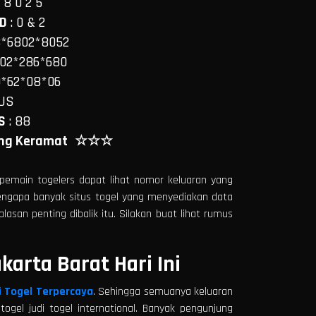
 8 0 2 5
D
:
0 & 2
*6802*8052
02*286*680
*62*08*06
US
S
:
88
ang Keramat
☆☆☆
 pemain togelers dapat lihat nomor keluaran yang
mengapa banyak situs togel yang menyediakan data
asan penting dibalik itu. Silakan buat lihat rumus
karta Barat Hari Ini
i Togel Terpercaya
. Sehingga semuanya keluaran
togel judi togel international. Banyak pengunjung