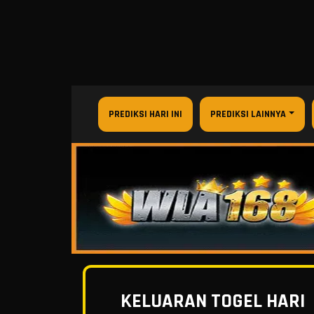
PREDIKSI HARI INI
PREDIKSI LAINNYA
KELUARAN TOGEL HARI