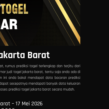
Jakarta Barat
rat, rumus prediksi togel terlengkap dan terjitu dari
ar judi togel jakarta barat, tentu saja anda ada di
an ini anda bakal mendapat data bocoran prediksi
ian dapat secepatnya mendapati banyak data keluaran
oses prediksi togel jakarta barat secara mudah.
arat – 17 Mei 2026