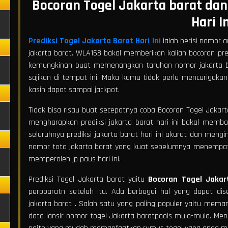
Bocoran Togel Jakarta barat dan 
Hari I
Prediksi Togel Jakarta Barat Hari Ini
ialah berisi nomor a
jakarta barat. WLA168 bakal memberikan kalian bocoran pre
kemungkinan buat memenangkan taruhan nomor jakarta bar
sajikan di tempat ini. Maka kamu tidak perlu mencurigaka
kasih dapat sampai jackpot.
Tidak bisa risau buat secepatnya coba Bocoran Togel Jakarta 
mengharapkan prediksi jakarta barat hari ini bakal memba
seluruhnya prediksi jakarta barat hari ini akurat dan men
nomor toto jakarta barat yang kuat sebelumnya menempatk
memperoleh jp paus hari ini.
Prediksi Togel Jakarta barat yaitu
Bocoran Togel Jakar
perpbaratn setelah itu. Ada berbagai hal yang dapat di
jakarta barat . Salah satu yang paling populer yaitu mema
data lansir nomor togel Jakarta baratpools mula-mula. Men