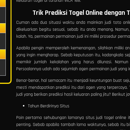
keluaran togel di taruhan WLA 168.
Trik Prediksi Togel Online dengan 
Cuman ada dua situasi waktu anda mainkan judi toto onli
dikeluarkan begitu sesuai, sebab itu anda menang. Namun, 
kalah. Ya, permainan permainan judi ini miliki prosedur perm
Apabila pengin memperoleh kemenangan, silahkan miliki ang
yang ingin mengharap. Sebab keputusan itu, kadangkala s
memikir jumlah kekalahan yang harus dilunasi. Namun 
Persoalannya udah ada sejumlah agen permainan judi yang ing
Benar-benar, hal semacam itu menjadi keuntungan buat sejum
mesti mendapatkan prediksi itu dari agen yang terpercaya
judi yang berikan prediksi hasil keluaran paling jitu? Berikut 
Tahun Berdirinya Situs
Poin pertama sehubungan lamanya situs judi togel online itu
penting. Sebab apabila tambah lama waktunya, sebab itu bis