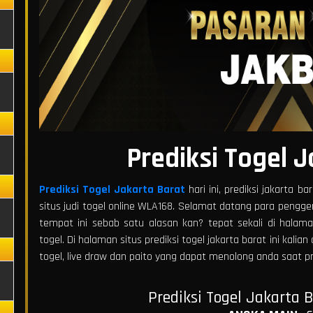
Prediksi Togel 
Prediksi Togel Jakarta Barat
hari ini, prediksi jakarta ba
situs judi togel online WLA168. Selamat datang para penggem
tempat ini sebab satu alasan kan? tepat sekali di halam
togel. Di halaman situs prediksi togel jakarta barat ini kal
togel, live draw dan paito yang dapat menolong anda saat pr
Prediksi Togel Jakarta B