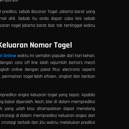
empunyai.
l prediksi, sebab Bocoran Togel Jakarta barat yang
ramal ahli. Sebab itu anda dapat coba kini sebab
aran togel jakarta barat biar tak tertinggal waktu
Keluaran Nomor Togel
l Online
waktu ini semakin populer dari hari kehari.
engan cara off line ialah sejumlah bettors mesti
kah online dengan pakai fitur electronic seperti
 permainan togel lebih efisien, singkat dan berikan
prediksi angka keluaran togel yang tepat. Apabila
ng bakal diperoleh. Nach, biar di dalam memprediksi
rbaik yang udah bisa ditampakkan dapat menolong
strategi di dalam memprediksi keluaran angka dari
strategi terbaik dan jitu waktu melakukan prediksi