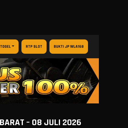
 TOGEL
RTP SLOT
BUKTI JP WLA168
BARAT – 08 JULI 2026