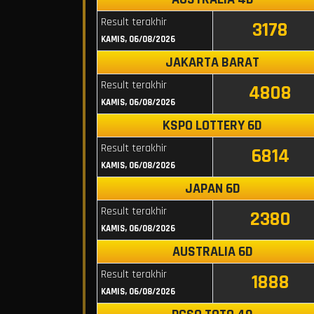
Result terakhir
3
1
7
8
KAMIS
, 06/08/2026
JAKARTA BARAT
Result terakhir
4
8
0
8
KAMIS
, 06/08/2026
KSPO LOTTERY 6D
Result terakhir
6
8
1
4
KAMIS
, 06/08/2026
JAPAN 6D
Result terakhir
2
3
8
0
KAMIS
, 06/08/2026
AUSTRALIA 6D
Result terakhir
1
8
8
8
KAMIS
, 06/08/2026