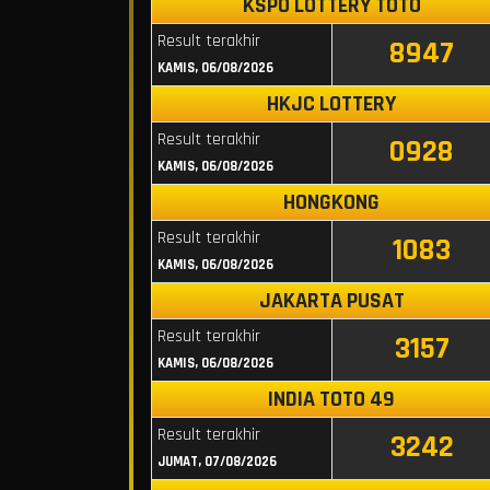
KSPO LOTTERY TOTO
Result terakhir
8
9
4
7
KAMIS
, 06/08/2026
HKJC LOTTERY
Result terakhir
0
9
2
8
KAMIS
, 06/08/2026
HONGKONG
Result terakhir
1
0
8
3
KAMIS
, 06/08/2026
JAKARTA PUSAT
Result terakhir
3
1
5
7
KAMIS
, 06/08/2026
INDIA TOTO 49
Result terakhir
3
2
4
2
JUMAT
, 07/08/2026