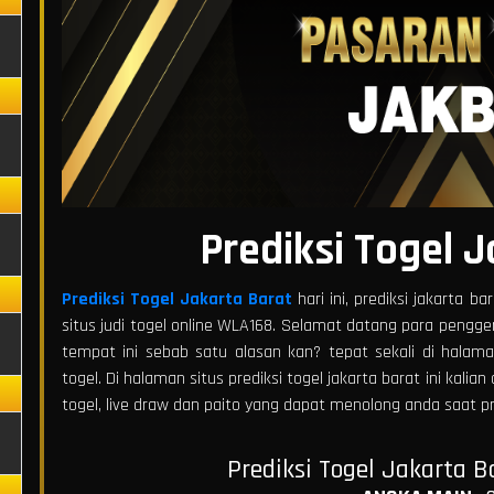
Prediksi Togel 
Prediksi Togel Jakarta Barat
hari ini, prediksi jakarta ba
situs judi togel online WLA168. Selamat datang para penggem
tempat ini sebab satu alasan kan? tepat sekali di halam
togel. Di halaman situs prediksi togel jakarta barat ini kal
togel, live draw dan paito yang dapat menolong anda saat pr
Prediksi Togel Jakarta B