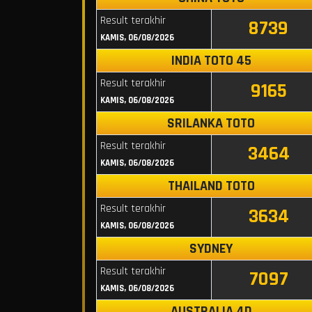
Result terakhir
8
7
3
9
KAMIS
, 06/08/2026
INDIA TOTO 45
Result terakhir
9
1
6
5
KAMIS
, 06/08/2026
SRILANKA TOTO
Result terakhir
3
4
6
4
KAMIS
, 06/08/2026
THAILAND TOTO
Result terakhir
3
6
3
4
KAMIS
, 06/08/2026
SYDNEY
Result terakhir
7
0
9
7
KAMIS
, 06/08/2026
AUSTRALIA 4D