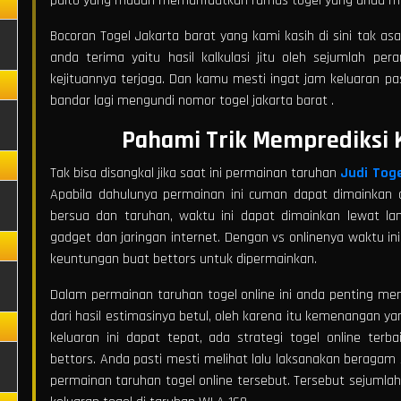
paito yang mudah memanfaatkan rumus togel yang anda m
Bocoran Togel Jakarta barat yang kami kasih di sini tak asa
anda terima yaitu hasil kalkulasi jitu oleh sejumlah pe
kejituannya terjaga. Dan kamu mesti ingat jam keluaran pas
bandar lagi mengundi nomor togel jakarta barat .
Pahami Trik Memprediksi 
Tak bisa disangkal jika saat ini permainan taruhan
Judi
Toge
Apabila dahulunya permainan ini cuman dapat dimainkan d
bersua dan taruhan, waktu ini dapat dimainkan lewat lang
gadget dan jaringan internet. Dengan vs onlinenya waktu ini,
keuntungan buat bettors untuk dipermainkan.
Dalam permainan taruhan togel online ini anda penting mem
dari hasil estimasinya betul, oleh karena itu kemenangan ya
keluaran ini dapat tepat, ada strategi togel online te
bettors. Anda pasti mesti melihat lalu laksanakan beragam 
permainan taruhan togel online tersebut. Tersebut sejumlah 