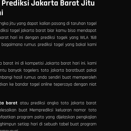
Prediksi Jakarta Barat Jitu
ni
ngka jitu yang dapat kalian pasang di taruhan togel
diksi togel jakarta barat biar kamu bisa mendapat
at hari ini dengan prediksi togek yang WLA 168
n bagaimana rumus prediksi togel yang bakal kami
barat ini di kompetisi Jakarta barat hari ini. kami
ntu banyak togelers toto jakarta baratbuat pakai
gimbangi hasil rumus anda sendiri buat memperoleh
an ke bandar togel online tepercaya dengan niat
ta barat
atau prediksi angka toto jakarta barat
selesaikan buat Memprediksi keluaran nomor toto
nfaatkan program paito yang dijelaskan pengkajian
ghimpun setiap hari di sebuah tabel buat program