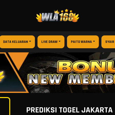
DATA KELUARAN
LIVE DRAW
PAITO WARNA
SYAIR
PREDIKSI TOGEL JAKARTA 