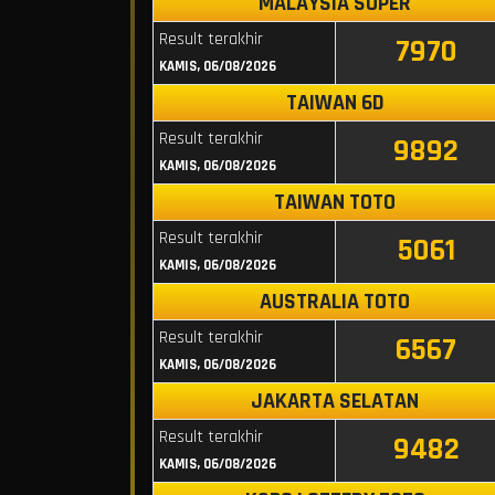
MALAYSIA SUPER
Result terakhir
7
9
7
0
KAMIS
, 06/08/2026
TAIWAN 6D
Result terakhir
9
8
9
2
KAMIS
, 06/08/2026
TAIWAN TOTO
Result terakhir
5
0
6
1
KAMIS
, 06/08/2026
AUSTRALIA TOTO
Result terakhir
6
5
6
7
KAMIS
, 06/08/2026
JAKARTA SELATAN
Result terakhir
9
4
8
2
KAMIS
, 06/08/2026