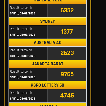
THAILAND TOTO
Result terakhir
6
3
5
2
SABTU
, 08/08/2026
SYDNEY
Result terakhir
1
3
7
7
SABTU
, 08/08/2026
AUSTRALIA 4D
Result terakhir
2
6
2
3
SABTU
, 08/08/2026
JAKARTA BARAT
Result terakhir
9
7
6
5
SABTU
, 08/08/2026
KSPO LOTTERY 6D
Result terakhir
4
7
4
6
SABTU
, 08/08/2026