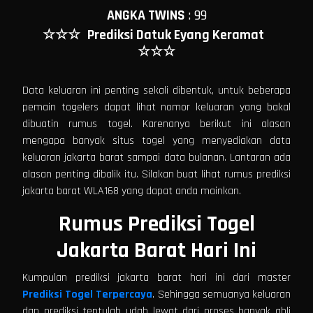
ANGKA TWINS
:
99
☆☆☆
Prediksi Datuk Eyang Keramat
☆☆☆
Data keluaran ini penting sekali dibentuk, untuk beberapa
pemain togelers dapat lihat nomor keluaran yang bakal
dibuatin rumus togel. Karenanya berikut ini alasan
mengapa banyak situs togel yang menyediakan data
keluaran jakarta barat sampai data bulanan. Lantaran ada
alasan penting dibalik itu. Silakan buat lihat rumus prediksi
jakarta barat WLA168 yang dapat anda mainkan.
Rumus Prediksi Togel
Jakarta Barat Hari Ini
Kumpulan prediksi jakarta barat hari ini dari master
Prediksi Togel Terpercaya
. Sehingga semuanya keluaran
dan prediksi tentulah udah lewat dari proses banyak ahli