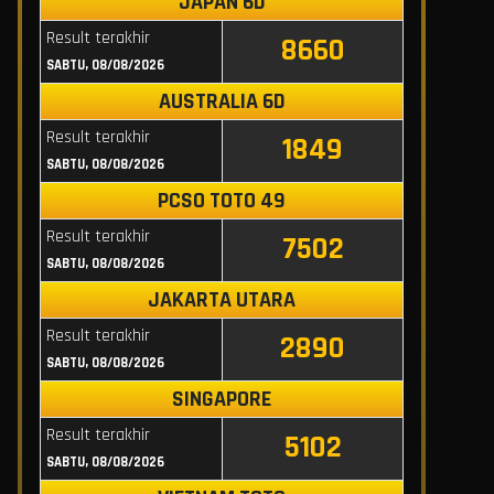
JAPAN 6D
Result terakhir
8
6
6
0
SABTU
, 08/08/2026
AUSTRALIA 6D
Result terakhir
1
8
4
9
SABTU
, 08/08/2026
PCSO TOTO 49
Result terakhir
7
5
0
2
SABTU
, 08/08/2026
JAKARTA UTARA
Result terakhir
2
8
9
0
SABTU
, 08/08/2026
SINGAPORE
Result terakhir
5
1
0
2
SABTU
, 08/08/2026