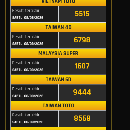
VIETNAM TOTO
Result terakhir
5
5
1
5
SABTU
, 08/08/2026
TAIWAN 4D
Result terakhir
6
7
9
8
SABTU
, 08/08/2026
MALAYSIA SUPER
Result terakhir
1
6
0
7
SABTU
, 08/08/2026
TAIWAN 6D
Result terakhir
9
4
4
4
SABTU
, 08/08/2026
TAIWAN TOTO
Result terakhir
8
5
6
8
SABTU
, 08/08/2026