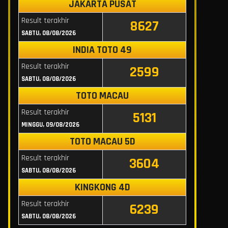
JAKARTA PUSAT
Result terakhir
8
6
2
7
SABTU
, 08/08/2026
INDIA TOTO 49
Result terakhir
2
5
9
9
SABTU
, 08/08/2026
TOTO MACAU
Result terakhir
5
1
3
1
MINGGU
, 09/08/2026
TOTO MACAU 5D
Result terakhir
3
6
0
4
SABTU
, 08/08/2026
KINGKONG 4D
Result terakhir
6
2
3
9
SABTU
, 08/08/2026