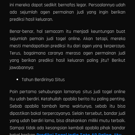
ini mereka dapat sedikit bernafas legar. Persoalannya udah
ada sejumlah agen permainan judi yang ingin berikan
prediksi hasil keluaran.
Benar-benar, hal semacam itu menjadi keuntungan buat
sejumlah pemain judi togel online. Akan tetapi, mereka
mesti mendapatkan prediksi itu dari agen yang terpercaya.
Terus, bagaimana caranya merasa agen permainan judi
yang berikan prediksi hasil keluaran paling jitu? Berikut
jawabannya:
Tahun Berdirinya Situs
Poin pertama sehubungan lamanya situs judi togel online
itu udah berdiri. Ketahuilah apabila berita itu paling penting.
Sebab apabila tambah lama waktunya, sebab itu bisa
dipastikan bakal terpercayanya. Selain tersebut, bandar judi
yang udah berdiri lama, bisa ditekankan miliki mutu terbaik.
Sampai tidak ada kesangsian kembali apabila pihak bandar