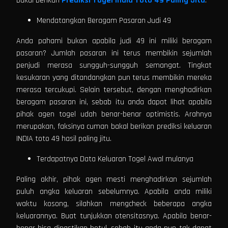
bakal berikan
Prediksi Togel India Toto 49 Paling Jitu
.
Mendatangkan Beragam Pasaran Judi 49
Anda pahami bukan apabila judi 49 ini miliki beragam
pasaran? Jumlah pasaran ini terus membikin sejumlah
penjudi merasa sungguh-sungguh semangat. Tingkat
kesukaran yang ditandangkan pun terus membikin mereka
merasa tercukupi. Selain tersebut, dengan menghadirkan
beragam pasaran ini, sebab itu anda dapat lihat apabila
pihak agen togel udah benar-benar optimistis. Arahnya
merupakan, faksinya cuman bakal berikan prediksi keluaran
INDIA toto 49 hasil paling jitu.
Terdapatnya Data Keluaran Togel Awal mulanya
Paling akhir, pihak agen mesti menghadirkan sejumlah
puluh angka keluaran sebelumnya. Apabila anda miliki
waktu kosong, silahkan mengcheck beberapa angka
keluarannya. Buat tunjukkan otensitasnya. Apabila benar-