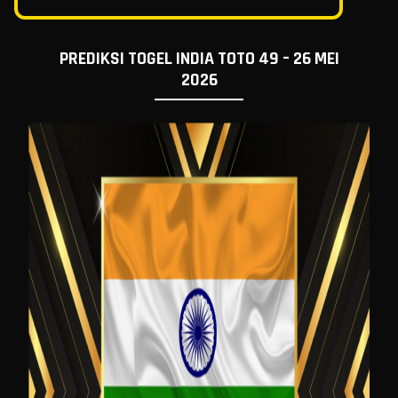
PREDIKSI TOGEL INDIA TOTO 49 – 26 MEI
2026