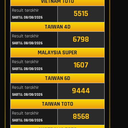
VIETNAM TOTO
Result terakhir
5
5
1
5
SABTU
, 08/08/2026
TAIWAN 4D
Result terakhir
6
7
9
8
SABTU
, 08/08/2026
MALAYSIA SUPER
Result terakhir
1
6
0
7
SABTU
, 08/08/2026
TAIWAN 6D
Result terakhir
9
4
4
4
SABTU
, 08/08/2026
TAIWAN TOTO
Result terakhir
8
5
6
8
SABTU
, 08/08/2026