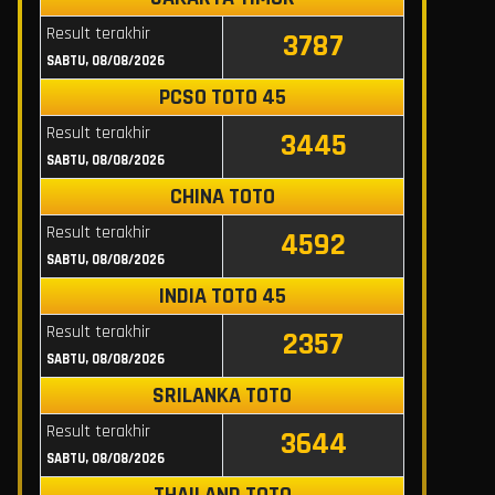
Result terakhir
3
7
8
7
SABTU
, 08/08/2026
PCSO TOTO 45
Result terakhir
3
4
4
5
SABTU
, 08/08/2026
CHINA TOTO
Result terakhir
4
5
9
2
SABTU
, 08/08/2026
INDIA TOTO 45
Result terakhir
2
3
5
7
SABTU
, 08/08/2026
SRILANKA TOTO
Result terakhir
3
6
4
4
SABTU
, 08/08/2026