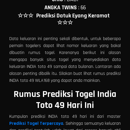
ANGKA TWINS
:
66
☆☆☆
Prediksi Datuk Eyang Keramat
☆☆☆
Data keluaran ini penting sekali dibentuk, untuk beberapa
pemain togelers dapat lihat nomor keluaran yang bakal
dibuatin rumus togel. Karenanya berikut ini alasan
mengapa banyak situs togel yang menyediakan data
keluaran INDIA toto 49 sampai data bulanan. Lantaran ada
alasan penting dibalik itu. Silakan buat lihat rumus prediksi
INDIA toto 49 WLA168 yang dapat anda mainkan.
Rumus Prediksi Togel India
Toto 49 Hari Ini
Kumpulan prediksi INDIA toto 49 hari ini dari master
Prediksi Togel Terpercaya
. Sehingga semuanya keluaran