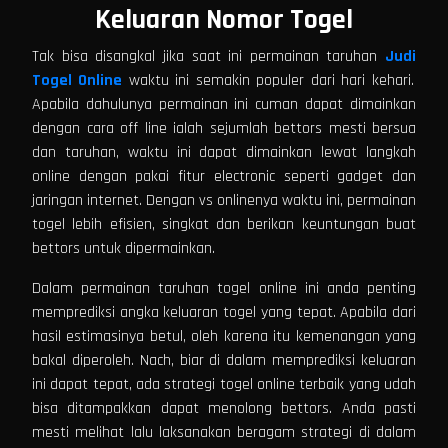
Keluaran Nomor Togel
Tak bisa disangkal jika saat ini permainan taruhan
Judi
Togel Online
waktu ini semakin populer dari hari kehari.
Apabila dahulunya permainan ini cuman dapat dimainkan
dengan cara off line ialah sejumlah bettors mesti bersua
dan taruhan, waktu ini dapat dimainkan lewat langkah
online dengan pakai fitur electronic seperti gadget dan
jaringan internet. Dengan vs onlinenya waktu ini, permainan
togel lebih efisien, singkat dan berikan keuntungan buat
bettors untuk dipermainkan.
Dalam permainan taruhan togel online ini anda penting
memprediksi angka keluaran togel yang tepat. Apabila dari
hasil estimasinya betul, oleh karena itu kemenangan yang
bakal diperoleh. Nach, biar di dalam memprediksi keluaran
ini dapat tepat, ada strategi togel online terbaik yang udah
bisa ditampakkan dapat menolong bettors. Anda pasti
mesti melihat lalu laksanakan beragam strategi di dalam