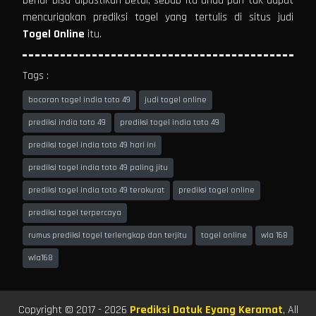
benar bisa dipastikan betul, sebab itu anda pun tak dapat
mencurigakan prediksi togel yang tertulis di situs judi
Togel Online
itu.
Tags :
bocoran togel india toto 49
judi togel online
prediksi india toto 49
prediksi togel india toto 49
prediksi togel india toto 49 hari ini
prediksi togel india toto 49 paling jitu
prediksi togel india toto 49 terakurat
prediksi togel online
prediksi togel terpercaya
rumus prediksi togel terlengkap dan terjitu
togel online
wla 168
wla168
Copyright © 2017 - 2026
Prediksi Datuk Eyang Keramat
, All