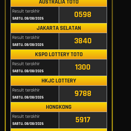
AUSTRALIA TOTO
Result terakhir
0
5
9
8
SABTU
, 08/08/2026
JAKARTA SELATAN
Result terakhir
3
8
4
0
SABTU
, 08/08/2026
KSPO LOTTERY TOTO
Result terakhir
1
3
0
0
SABTU
, 08/08/2026
HKJC LOTTERY
Result terakhir
9
7
8
8
SABTU
, 08/08/2026
HONGKONG
Result terakhir
5
9
1
7
SABTU
, 08/08/2026