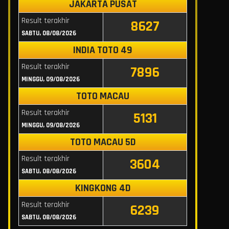
JAKARTA PUSAT
Result terakhir
8
6
2
7
SABTU
, 08/08/2026
INDIA TOTO 49
Result terakhir
7
8
9
6
MINGGU
, 09/08/2026
TOTO MACAU
Result terakhir
5
1
3
1
MINGGU
, 09/08/2026
TOTO MACAU 5D
Result terakhir
3
6
0
4
SABTU
, 08/08/2026
KINGKONG 4D
Result terakhir
6
2
3
9
SABTU
, 08/08/2026