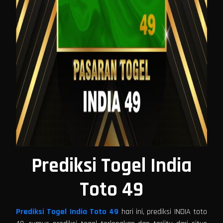
Prediksi Togel India
Toto 49
Prediksi Togel India Toto 49
hari ini, prediksi INDIA toto