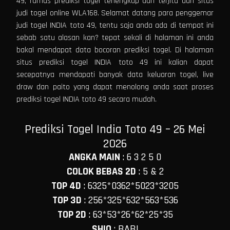
49, rumus prediksi togel terlengkap dan terjitu dari situs
judi togel online WLA168. Selamat datang para penggemar
judi togel INDIA toto 49, tentu saja anda ada di tempat ini
sebab satu alasan kan? tepat sekali di halaman ini anda
bakal mendapat data bocoran prediksi togel. Di halaman
situs prediksi togel INDIA toto 49 ini kalian dapat
secepatnya mendapati banyak data keluaran togel, live
draw dan paito yang dapat menolong anda saat proses
prediksi togel INDIA toto 49 secara mudah.
Prediksi Togel India Toto 49 – 26 Mei
2026
ANGKA MAIN
:
6 3 2 5 0
COLOK BEBAS 2D
:
5 & 2
TOP 4D
:
6325*0362*5023*3205
TOP 3D
:
256*325*632*563*536
TOP 2D
:
63*53*26*62*25*35
SHIO
:
BABI