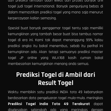
dan prediksi tentulah udah lewat dari proses banyak ahli
togel judi togel international. Banyak pengunjung bebas di
dalam memastikan prediksi togel yang mana saja menurut
kerpercayaan kalian semasing.
Spesial buat banyak penggemar togel tentu saja memiliki
kemungkinan yang tambah besar buat bisa tembus nomor
togel di era ini. Kami tak dapat menanggung 99% kalau
prediksi angka itu bakal menembus, sebab itu perihal ini
kemungkinan ada. Akan tetapi semuanya prediksi master
togel JP online yang WLA168 kasih cuman bakal
membesarkan kemungkinan menang anda semua.
Prediksi Togel di Ambil dari
Result Togel
Waktu membikin satu prediksi INDIA toto 49 kebanyakan
berdasarkan data pengeluaran togel mula-mula. meringkas
Prediksi Togel
India Toto 49 Terakurat
dapat
diselesaikan selangkah ada yang meringkas dengan