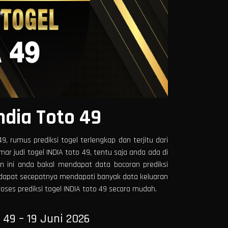
India Toto 49
 49, rumus prediksi togel terlengkap dan terjitu dari
ar judi togel INDIA toto 49, tentu saja anda ada di
an ini anda bakal mendapat data bocoran prediksi
ian dapat secepatnya mendapati banyak data keluaran
oses prediksi togel INDIA toto 49 secara mudah.
o 49 – 19 Juni 2026