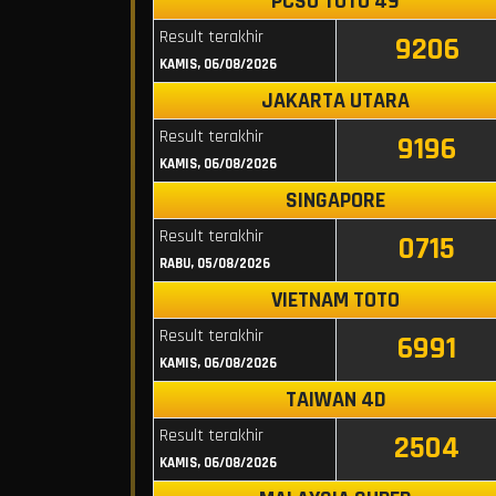
PCSO TOTO 49
Result terakhir
9
2
0
6
KAMIS
, 06/08/2026
JAKARTA UTARA
Result terakhir
9
1
9
6
KAMIS
, 06/08/2026
SINGAPORE
Result terakhir
0
7
1
5
RABU
, 05/08/2026
VIETNAM TOTO
Result terakhir
6
9
9
1
KAMIS
, 06/08/2026
TAIWAN 4D
Result terakhir
2
5
0
4
KAMIS
, 06/08/2026