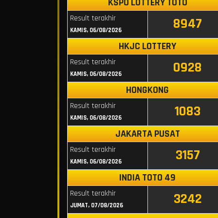
KSPO LOTTERY TOTO
Result terakhir
8
9
4
7
KAMIS
, 06/08/2026
HKJC LOTTERY
Result terakhir
0
9
2
8
KAMIS
, 06/08/2026
HONGKONG
Result terakhir
1
0
8
3
KAMIS
, 06/08/2026
JAKARTA PUSAT
Result terakhir
3
1
5
7
KAMIS
, 06/08/2026
INDIA TOTO 49
Result terakhir
3
2
4
2
JUMAT
, 07/08/2026