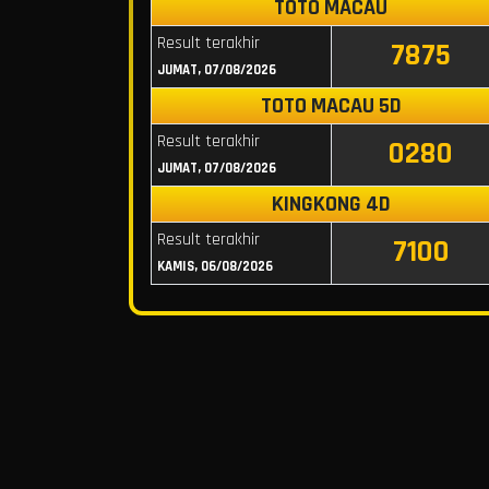
TOTO MACAU
Result terakhir
7
8
7
5
JUMAT
, 07/08/2026
TOTO MACAU 5D
Result terakhir
0
2
8
0
JUMAT
, 07/08/2026
KINGKONG 4D
Result terakhir
7
1
0
0
KAMIS
, 06/08/2026