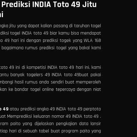
Prediksi INDIA Toto 49 Jitu
ni
ngka jitu yang dapat kalian pasang di taruhan togel
diksi togel INDIA toto 49 biar kamu bisa mendapat
49 hari ini dengan prediksi togek yang WLA 168
n bagaimana rumus prediksi togel yang bakal kami
to 49 ini di kompetisi INDIA toto 49 hari ini. kami
antu banyak togelers 49 INDIA toto 49buat pakai
gimbangi hasil rumus anda sendiri buat memperoleh
n ke bandar togel online tepercaya dengan niat
o 49
atau prediksi angka 49 INDIA toto 49 perptoto
buat Memprediksi keluaran nomor 49 INDIA toto 49 .
am paito yang dijelaskan pengkajian data lansir
iap hari di sebuah tabel buat program paito yang