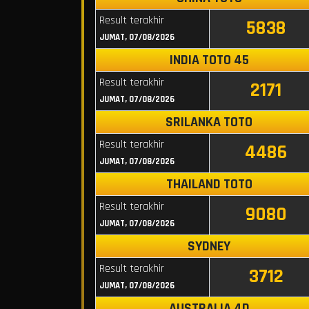
Result terakhir
5
8
3
8
JUMAT
, 07/08/2026
INDIA TOTO 45
Result terakhir
2
1
7
1
JUMAT
, 07/08/2026
SRILANKA TOTO
Result terakhir
4
4
8
6
JUMAT
, 07/08/2026
THAILAND TOTO
Result terakhir
9
0
8
0
JUMAT
, 07/08/2026
SYDNEY
Result terakhir
3
7
1
2
JUMAT
, 07/08/2026
AUSTRALIA 4D