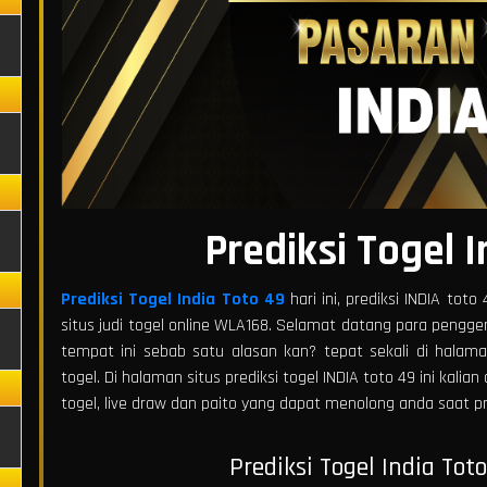
Prediksi Togel 
Prediksi Togel India Toto 49
hari ini, prediksi INDIA toto
situs judi togel online WLA168. Selamat datang para penggem
tempat ini sebab satu alasan kan? tepat sekali di halam
togel. Di halaman situs prediksi togel INDIA toto 49 ini kal
togel, live draw dan paito yang dapat menolong anda saat pr
Prediksi Togel India Tot