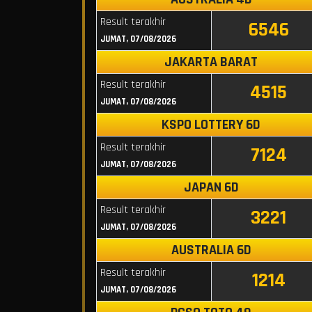
Result terakhir
6
5
4
6
JUMAT
, 07/08/2026
JAKARTA BARAT
Result terakhir
4
5
1
5
JUMAT
, 07/08/2026
KSPO LOTTERY 6D
Result terakhir
7
1
2
4
JUMAT
, 07/08/2026
JAPAN 6D
Result terakhir
3
2
2
1
JUMAT
, 07/08/2026
AUSTRALIA 6D
Result terakhir
1
2
1
4
JUMAT
, 07/08/2026