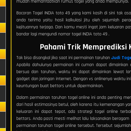
mudah memanfaatkan rumus togel yang anda mempunyai.
Bocoran Togel INDIA toto 49 yang kami kasih di sini tak asa
anda terima yaitu hasil kalkulasi jitu oleh sejumlah pe
kejituannya terjaga. Dan kamu mesti ingat jam keluaran pas
bandar lagi mengundi nomor togel INDIA toto 49 .
Pahami Trik Memprediksi 
Tak bisa disangkal jika saat ini permainan taruhan
Judi
Toge
Apabila dahulunya permainan ini cuman dapat dimainkan d
bersua dan taruhan, waktu ini dapat dimainkan lewat lang
gadget dan jaringan internet. Dengan vs onlinenya waktu ini,
keuntungan buat bettors untuk dipermainkan.
Dalam permainan taruhan togel online ini anda penting mem
dari hasil estimasinya betul, oleh karena itu kemenangan ya
keluaran ini dapat tepat, ada strategi togel online te
bettors. Anda pasti mesti melihat lalu laksanakan beragam 
permainan taruhan togel online tersebut. Tersebut sejumlah 