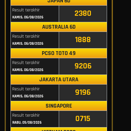
JAPAN 6D
Result terakhir
2
3
8
0
KAMIS
, 06/08/2026
AUSTRALIA 6D
Result terakhir
1
8
8
8
KAMIS
, 06/08/2026
PCSO TOTO 49
Result terakhir
9
2
0
6
KAMIS
, 06/08/2026
JAKARTA UTARA
Result terakhir
9
1
9
6
KAMIS
, 06/08/2026
SINGAPORE
Result terakhir
0
7
1
5
RABU
, 05/08/2026