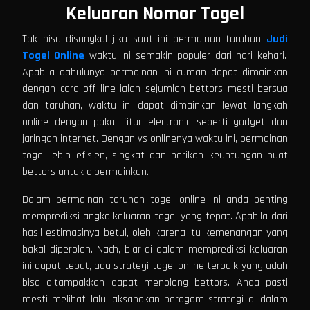
Keluaran Nomor Togel
Tak bisa disangkal jika saat ini permainan taruhan
Judi
Togel Online
waktu ini semakin populer dari hari kehari.
Apabila dahulunya permainan ini cuman dapat dimainkan
dengan cara off line ialah sejumlah bettors mesti bersua
dan taruhan, waktu ini dapat dimainkan lewat langkah
online dengan pakai fitur electronic seperti gadget dan
jaringan internet. Dengan vs onlinenya waktu ini, permainan
togel lebih efisien, singkat dan berikan keuntungan buat
bettors untuk dipermainkan.
Dalam permainan taruhan togel online ini anda penting
memprediksi angka keluaran togel yang tepat. Apabila dari
hasil estimasinya betul, oleh karena itu kemenangan yang
bakal diperoleh. Nach, biar di dalam memprediksi keluaran
ini dapat tepat, ada strategi togel online terbaik yang udah
bisa ditampakkan dapat menolong bettors. Anda pasti
mesti melihat lalu laksanakan beragam strategi di dalam