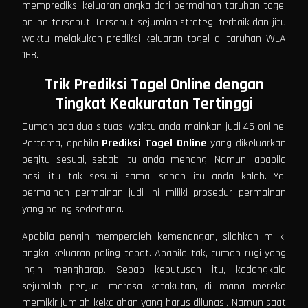
memprediksi keluaran angka dari permainan taruhan togel
online tersebut. Tersebut sejumlah strategi terbaik dan jitu
waktu melakukan prediksi keluaran togel di taruhan WLA
168.
Trik Prediksi Togel Online dengan
Tingkat
Keakuratan
Tertinggi
Cuman ada dua situasi waktu anda mainkan judi 45 online.
Pertama, apabila
Prediksi Togel
Online
yang dikeluarkan
begitu sesuai, sebab itu anda menang. Namun, apabila
hasil itu tak sesuai sama, sebab itu anda kalah. Ya,
permainan permainan judi ini miliki prosedur permainan
yang paling sederhana.
Apabila pengin memperoleh kemenangan, silahkan miliki
angka keluaran paling tepat. Apabila tak, cuman rugi yang
ingin mengharap. Sebab keputusan itu, kadangkala
sejumlah penjudi merasa ketakutan, di mana mereka
memikir jumlah kekalahan yang harus dilunasi. Namun saat