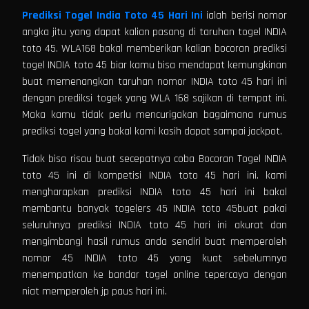
Prediksi Togel India Toto 45 Hari Ini
ialah berisi nomor
angka jitu yang dapat kalian pasang di taruhan togel INDIA
toto 45. WLA168 bakal memberikan kalian bocoran prediksi
togel INDIA toto 45 biar kamu bisa mendapat kemungkinan
buat memenangkan taruhan nomor INDIA toto 45 hari ini
dengan prediksi togek yang WLA 168 sajikan di tempat ini.
Maka kamu tidak perlu mencurigakan bagaimana rumus
prediksi togel yang bakal kami kasih dapat sampai jackpot.
Tidak bisa risau buat secepatnya coba Bocoran Togel INDIA
toto 45 ini di kompetisi INDIA toto 45 hari ini. kami
mengharapkan prediksi INDIA toto 45 hari ini bakal
membantu banyak togelers 45 INDIA toto 45buat pakai
seluruhnya prediksi INDIA toto 45 hari ini akurat dan
mengimbangi hasil rumus anda sendiri buat memperoleh
nomor 45 INDIA toto 45 yang kuat sebelumnya
menempatkan ke bandar togel online tepercaya dengan
niat memperoleh jp paus hari ini.