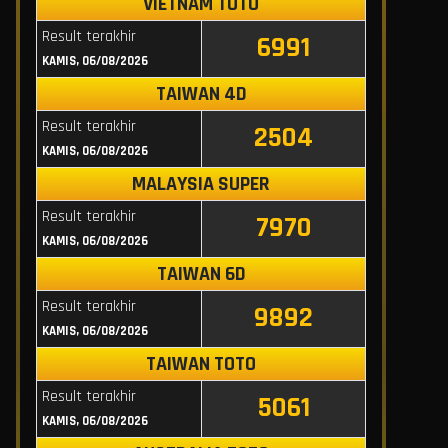
VIETNAM TOTO
Result terakhir
6
9
9
1
KAMIS
, 06/08/2026
TAIWAN 4D
Result terakhir
2
5
0
4
KAMIS
, 06/08/2026
MALAYSIA SUPER
Result terakhir
7
9
7
0
KAMIS
, 06/08/2026
TAIWAN 6D
Result terakhir
9
8
9
2
KAMIS
, 06/08/2026
TAIWAN TOTO
Result terakhir
5
0
6
1
KAMIS
, 06/08/2026