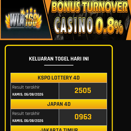
KELUARAN TOGEL HARI INI
KSPO LOTTERY 4D
Result terakhir
2
5
0
5
KAMIS
, 06/08/2026
JAPAN 4D
Result terakhir
0
9
6
3
KAMIS
, 06/08/2026
JAKARTA TIMUR