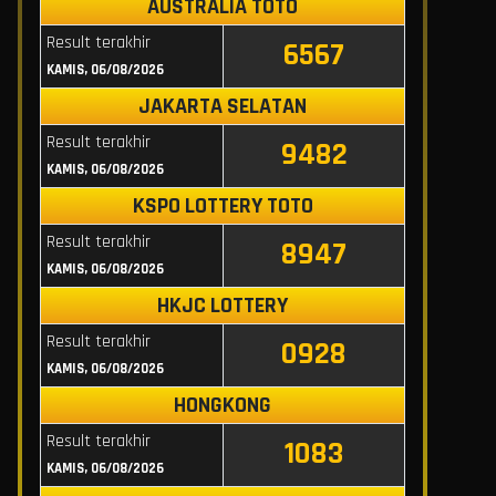
AUSTRALIA TOTO
Result terakhir
6
5
6
7
KAMIS
, 06/08/2026
JAKARTA SELATAN
Result terakhir
9
4
8
2
KAMIS
, 06/08/2026
KSPO LOTTERY TOTO
Result terakhir
8
9
4
7
KAMIS
, 06/08/2026
HKJC LOTTERY
Result terakhir
0
9
2
8
KAMIS
, 06/08/2026
HONGKONG
Result terakhir
1
0
8
3
KAMIS
, 06/08/2026