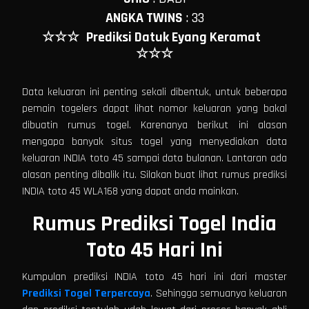
ANGKA TWINS
:
33
☆☆☆
Prediksi Datuk Eyang Keramat
☆☆☆
Data keluaran ini penting sekali dibentuk, untuk beberapa
pemain togelers dapat lihat nomor keluaran yang bakal
dibuatin rumus togel. Karenanya berikut ini alasan
mengapa banyak situs togel yang menyediakan data
keluaran INDIA toto 45 sampai data bulanan. Lantaran ada
alasan penting dibalik itu. Silakan buat lihat rumus prediksi
INDIA toto 45 WLA168 yang dapat anda mainkan.
Rumus Prediksi Togel India
Toto 45 Hari Ini
Kumpulan prediksi INDIA toto 45 hari ini dari master
Prediksi Togel Terpercaya
. Sehingga semuanya keluaran