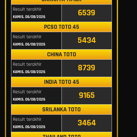
Result terakhir
6
5
3
9
KAMIS
, 06/08/2026
PCSO TOTO 45
Result terakhir
5
4
3
4
KAMIS
, 06/08/2026
CHINA TOTO
Result terakhir
8
7
3
9
KAMIS
, 06/08/2026
INDIA TOTO 45
Result terakhir
9
1
6
5
KAMIS
, 06/08/2026
SRILANKA TOTO
Result terakhir
3
4
6
4
KAMIS
, 06/08/2026