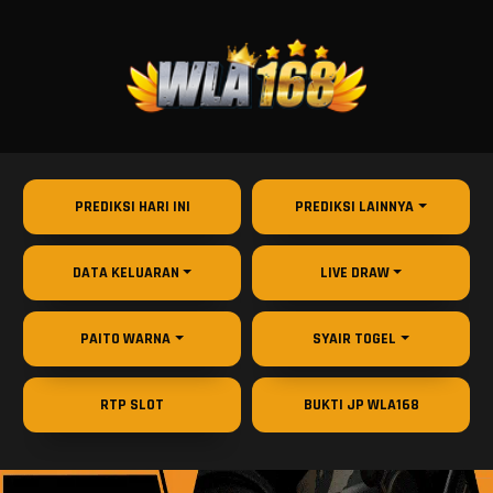
PREDIKSI HARI INI
PREDIKSI LAINNYA
DATA KELUARAN
LIVE DRAW
PAITO WARNA
SYAIR TOGEL
RTP SLOT
BUKTI JP WLA168