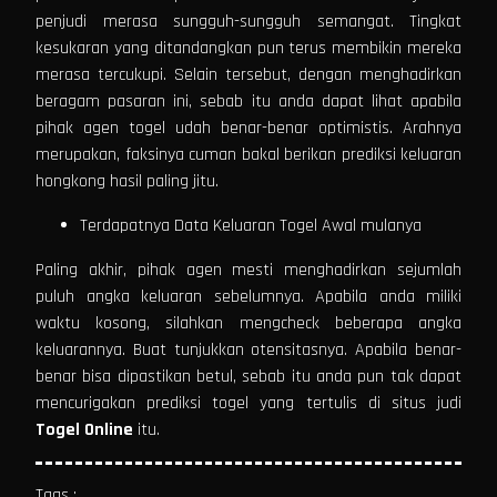
penjudi merasa sungguh-sungguh semangat. Tingkat
kesukaran yang ditandangkan pun terus membikin mereka
merasa tercukupi. Selain tersebut, dengan menghadirkan
beragam pasaran ini, sebab itu anda dapat lihat apabila
pihak agen togel udah benar-benar optimistis. Arahnya
merupakan, faksinya cuman bakal berikan prediksi keluaran
hongkong hasil paling jitu.
Terdapatnya Data Keluaran Togel Awal mulanya
Paling akhir, pihak agen mesti menghadirkan sejumlah
puluh angka keluaran sebelumnya. Apabila anda miliki
waktu kosong, silahkan mengcheck beberapa angka
keluarannya. Buat tunjukkan otensitasnya. Apabila benar-
benar bisa dipastikan betul, sebab itu anda pun tak dapat
mencurigakan prediksi togel yang tertulis di situs judi
Togel Online
itu.
Tags :