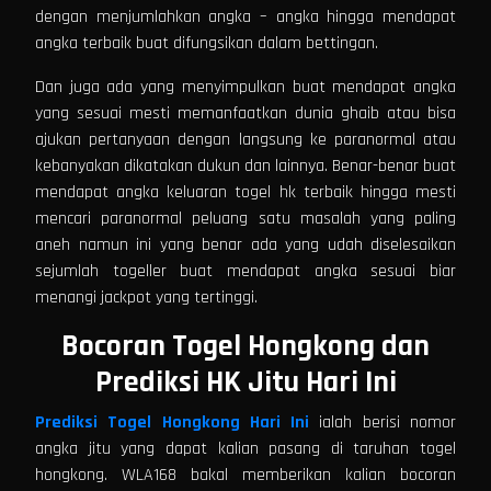
dengan menjumlahkan angka – angka hingga mendapat
angka terbaik buat difungsikan dalam bettingan.
Dan juga ada yang menyimpulkan buat mendapat angka
yang sesuai mesti memanfaatkan dunia ghaib atau bisa
ajukan pertanyaan dengan langsung ke paranormal atau
kebanyakan dikatakan dukun dan lainnya. Benar-benar buat
mendapat angka keluaran togel hk terbaik hingga mesti
mencari paranormal peluang satu masalah yang paling
aneh namun ini yang benar ada yang udah diselesaikan
sejumlah togeller buat mendapat angka sesuai biar
menangi jackpot yang tertinggi.
Bocoran Togel Hongkong dan
Prediksi HK Jitu Hari Ini
Prediksi Togel Hongkong Hari Ini
ialah berisi nomor
angka jitu yang dapat kalian pasang di taruhan togel
hongkong. WLA168 bakal memberikan kalian bocoran