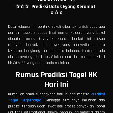
☆☆☆
Prediksi Datuk Eyang Keramat
☆☆☆
Data keluaran ini penting sekali dibentuk, untuk beberapa
pemain togelers dapat lihat nomor keluaran yang bakal
dibuatin rumus togel. Karenanya berikut ini alasan
mengapa banyak situs togel yang menyediakan data
keluaran hongkong sampai data bulanan. Lantaran ada
alasan penting dibalik itu. Silakan buat lihat rumus prediksi
hk WLA168 yang dapat anda mainkan.
Rumus Prediksi Togel HK
Hari Ini
Kumpulan prediksi hongkong hari ini dari master
Prediksi
Togel Terpercaya
. Sehingga semuanya keluaran dan
prediksi tentulah udah lewat dari proses banyak ahli togel
judi togel international. Banyak pengunjung bebas di dalam