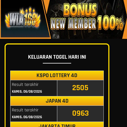
KELUARAN TOGEL HARI INI
KSPO LOTTERY 4D
Result terakhir
2
5
0
5
KAMIS
, 06/08/2026
JAPAN 4D
Result terakhir
0
9
6
3
KAMIS
, 06/08/2026
JAKARTA TIMUR