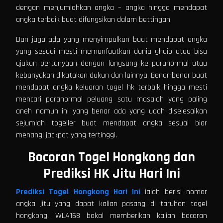
dengan menjumlahkan angka – angka hingga mendapat
angka terbaik buat difungsikan dalam bettingan.
Dan juga ada yang menyimpulkan buat mendapat angka
yang sesuai mesti memanfaatkan dunia ghaib atau bisa
ajukan pertanyaan dengan langsung ke paranormal atau
kebanyakan dikatakan dukun dan lainnya. Benar-benar buat
mendapat angka keluaran togel hk terbaik hingga mesti
mencari paranormal peluang satu masalah yang paling
aneh namun ini yang benar ada yang udah diselesaikan
sejumlah togeller buat mendapat angka sesuai biar
menangi jackpot yang tertinggi.
Bocoran Togel Hongkong dan
Prediksi HK Jitu Hari Ini
Prediksi Togel Hongkong Hari Ini
ialah berisi nomor
angka jitu yang dapat kalian pasang di taruhan togel
hongkong. WLA168 bakal memberikan kalian bocoran