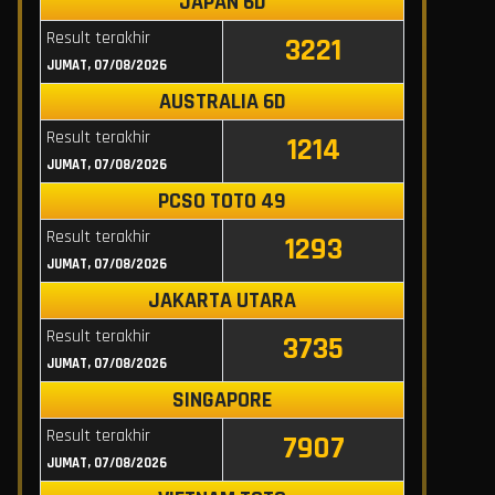
JAPAN 6D
Result terakhir
3
2
2
1
JUMAT
, 07/08/2026
AUSTRALIA 6D
Result terakhir
1
2
1
4
JUMAT
, 07/08/2026
PCSO TOTO 49
Result terakhir
1
2
9
3
JUMAT
, 07/08/2026
JAKARTA UTARA
Result terakhir
3
7
3
5
JUMAT
, 07/08/2026
SINGAPORE
Result terakhir
7
9
0
7
JUMAT
, 07/08/2026