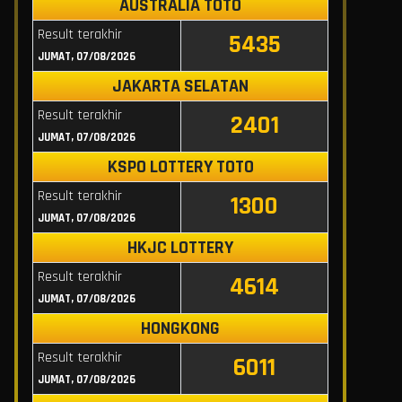
AUSTRALIA TOTO
Result terakhir
5
4
3
5
JUMAT
, 07/08/2026
JAKARTA SELATAN
Result terakhir
2
4
0
1
JUMAT
, 07/08/2026
KSPO LOTTERY TOTO
Result terakhir
1
3
0
0
JUMAT
, 07/08/2026
HKJC LOTTERY
Result terakhir
4
6
1
4
JUMAT
, 07/08/2026
HONGKONG
Result terakhir
6
0
1
1
JUMAT
, 07/08/2026