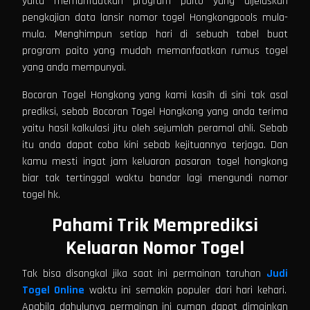
yaitu memanfaatkan program paito yang dijelaskan
pengkajian data lansir nomor togel Hongkongpools mula-
mula. Menghimpun setiap hari di sebuah tabel buat
program paito yang mudah memanfaatkan rumus togel
yang anda mempunyai.
Bocoran Togel Hongkong yang kami kasih di sini tak asal
prediksi, sebab Bocoran Togel Hongkong yang anda terima
yaitu hasil kalkulasi jitu oleh sejumlah peramal ahli. Sebab
itu anda dapat coba kini sebab kejituannya terjaga. Dan
kamu mesti ingat jam keluaran pasaran togel hongkong
biar tak tertinggal waktu bandar lagi mengundi nomor
togel hk.
Pahami Trik Memprediksi
Keluaran Nomor Togel
Tak bisa disangkal jika saat ini permainan taruhan
Judi
Togel Online
waktu ini semakin populer dari hari kehari.
Apabila dahulunya permainan ini cuman dapat dimainkan