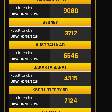
THAILAND TOTO
Result terakhir
9
0
8
0
JUMAT
, 07/08/2026
SYDNEY
Result terakhir
3
7
1
2
JUMAT
, 07/08/2026
AUSTRALIA 4D
Result terakhir
6
5
4
6
JUMAT
, 07/08/2026
JAKARTA BARAT
Result terakhir
4
5
1
5
JUMAT
, 07/08/2026
KSPO LOTTERY 6D
Result terakhir
7
1
2
4
JUMAT
, 07/08/2026