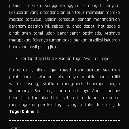
penjudi merasa sungguh-sungguh semangat. Tingkat
kesukaran yang ditandangkan pun terus membikin mereka
merasa tercukupi. Selain tersebut, dengan menghadirkan
beragam pasaran ini, sebab itu anda dapat lihat apabila
pihak agen togel udah benar-benar optimistis. Arahnya
merupakan, faksinya cuman bakal berikan prediksi keluaran
hongkong hasil paling jitu.
Terdapatnya Data Keluaran Togel Awal mulanya
Paling akhir, pihak agen mesti menghadirkan sejumlah
puluh angka keluaran sebelumnya. Apabila anda miliki
waktu kosong, silahkan mengcheck beberapa angka
keluarannya. Buat tunjukkan otensitasnya. Apabila benar-
benar bisa dipastikan betul, sebab itu anda pun tak dapat
mencurigakan prediksi togel yang tertulis di situs judi
Togel Online
itu.
Tags :