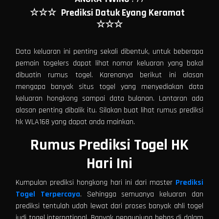
☆☆☆
Prediksi Datuk Eyang Keramat
☆☆☆
Data keluaran ini penting sekali dibentuk, untuk beberapa
pemain togelers dapat lihat nomor keluaran yang bakal
dibuatin rumus togel. Karenanya berikut ini alasan
mengapa banyak situs togel yang menyediakan data
keluaran hongkong sampai data bulanan. Lantaran ada
alasan penting dibalik itu. Silakan buat lihat rumus prediksi
hk WLA168 yang dapat anda mainkan.
Rumus Prediksi Togel HK
Hari Ini
Kumpulan prediksi hongkong hari ini dari master
Prediksi
Togel Terpercaya
. Sehingga semuanya keluaran dan
prediksi tentulah udah lewat dari proses banyak ahli togel
judi togel international. Banyak pengunjung bebas di dalam