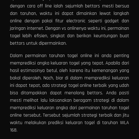
dengan cara off line ialah sejumlah bettors mesti bersua
dan taruhan, waktu ini dapat dimainkan lewat langkah
online dengan pakai fitur electronic seperti gadget dan
jaringan internet. Dengan vs onlinenya waktu ini, permainan
togel lebih efisien, singkat dan berikan keuntungan buat
bettors untuk dipermainkan.
Dalam permainan taruhan togel online ini anda penting
memprediksi angka keluaran togel yang tepat. Apabila dari
hasil estimasinya betul, oleh karena itu kemenangan yang
bakal diperoleh. Nach, biar di dalam memprediksi keluaran
ini dapat tepat, ada strategi togel online terbaik yang udah
bisa ditampakkan dapat menolong bettors. Anda pasti
mesti melihat lalu laksanakan beragam strategi di dalam
memprediksi keluaran angka dari permainan taruhan togel
online tersebut. Tersebut sejumlah strategi terbaik dan jitu
waktu melakukan prediksi keluaran togel di taruhan WLA
168.