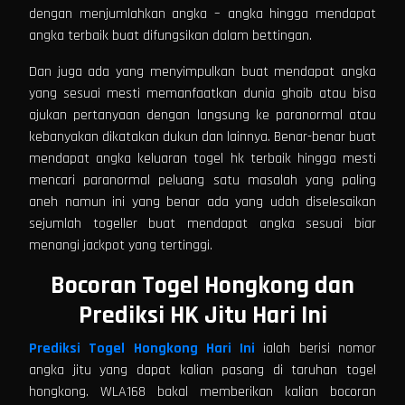
dengan menjumlahkan angka – angka hingga mendapat
angka terbaik buat difungsikan dalam bettingan.
Dan juga ada yang menyimpulkan buat mendapat angka
yang sesuai mesti memanfaatkan dunia ghaib atau bisa
ajukan pertanyaan dengan langsung ke paranormal atau
kebanyakan dikatakan dukun dan lainnya. Benar-benar buat
mendapat angka keluaran togel hk terbaik hingga mesti
mencari paranormal peluang satu masalah yang paling
aneh namun ini yang benar ada yang udah diselesaikan
sejumlah togeller buat mendapat angka sesuai biar
menangi jackpot yang tertinggi.
Bocoran Togel Hongkong dan
Prediksi HK Jitu Hari Ini
Prediksi Togel Hongkong Hari Ini
ialah berisi nomor
angka jitu yang dapat kalian pasang di taruhan togel
hongkong. WLA168 bakal memberikan kalian bocoran