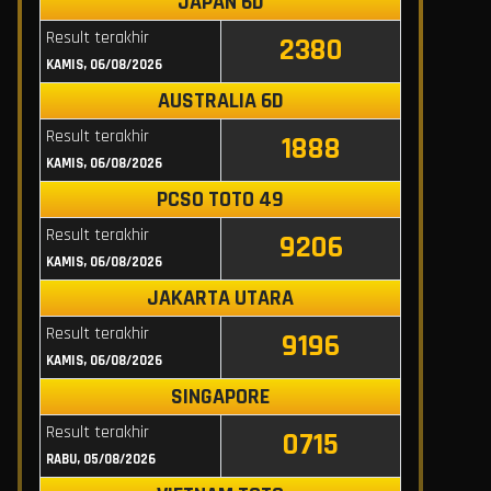
JAPAN 6D
Result terakhir
2
3
8
0
KAMIS
, 06/08/2026
AUSTRALIA 6D
Result terakhir
1
8
8
8
KAMIS
, 06/08/2026
PCSO TOTO 49
Result terakhir
9
2
0
6
KAMIS
, 06/08/2026
JAKARTA UTARA
Result terakhir
9
1
9
6
KAMIS
, 06/08/2026
SINGAPORE
Result terakhir
0
7
1
5
RABU
, 05/08/2026