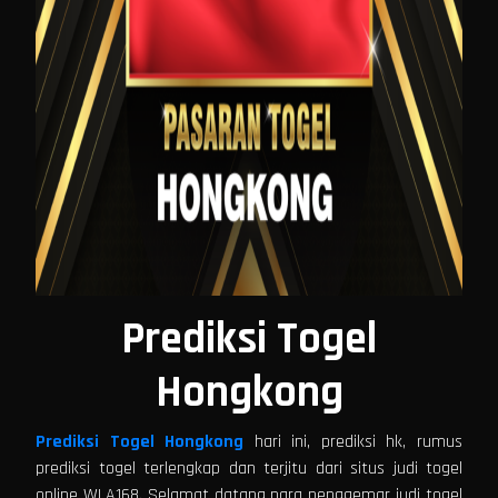
Prediksi Togel
Hongkong
Prediksi Togel Hongkong
hari ini, prediksi hk, rumus
prediksi togel terlengkap dan terjitu dari situs judi togel
online WLA168. Selamat datang para penggemar judi togel