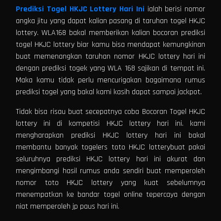
Prediksi Togel HKJC Lottery Hari Ini
ialah berisi nomor
angka jitu yang dapat kalian pasang di taruhan togel HKJC
lottery. WLA168 bakal memberikan kalian bocoran prediksi
togel HKJC lottery biar kamu bisa mendapat kemungkinan
buat memenangkan taruhan nomor HKJC lottery hari ini
dengan prediksi togek yang WLA 168 sajikan di tempat ini.
Maka kamu tidak perlu mencurigakan bagaimana rumus
prediksi togel yang bakal kami kasih dapat sampai jackpot.
Tidak bisa risau buat secepatnya coba Bocoran Togel HKJC
lottery ini di kompetisi HKJC lottery hari ini. kami
mengharapkan prediksi HKJC lottery hari ini bakal
membantu banyak togelers toto HKJC lotterybuat pakai
seluruhnya prediksi HKJC lottery hari ini akurat dan
mengimbangi hasil rumus anda sendiri buat memperoleh
nomor toto HKJC lottery yang kuat sebelumnya
menempatkan ke bandar togel online tepercaya dengan
niat memperoleh jp paus hari ini.