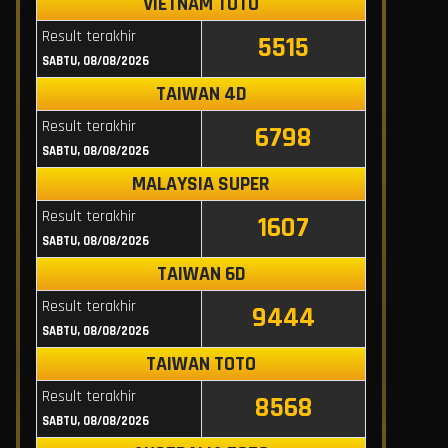
VIETNAM TOTO
Result terakhir
5
5
1
5
SABTU
, 08/08/2026
TAIWAN 4D
Result terakhir
6
7
9
8
SABTU
, 08/08/2026
MALAYSIA SUPER
Result terakhir
1
6
0
7
SABTU
, 08/08/2026
TAIWAN 6D
Result terakhir
9
4
4
4
SABTU
, 08/08/2026
TAIWAN TOTO
Result terakhir
8
5
6
8
SABTU
, 08/08/2026