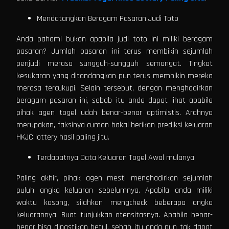
Mendatangkan Beragam Pasaran Judi Toto
Anda pahami bukan apabila judi toto ini miliki beragam
pasaran? Jumlah pasaran ini terus membikin sejumlah
penjudi merasa sungguh-sungguh semangat. Tingkat
kesukaran yang ditandangkan pun terus membikin mereka
merasa tercukupi. Selain tersebut, dengan menghadirkan
beragam pasaran ini, sebab itu anda dapat lihat apabila
pihak agen togel udah benar-benar optimistis. Arahnya
merupakan, faksinya cuman bakal berikan prediksi keluaran
HKJC lottery hasil paling jitu.
Terdapatnya Data Keluaran Togel Awal mulanya
Paling akhir, pihak agen mesti menghadirkan sejumlah
puluh angka keluaran sebelumnya. Apabila anda miliki
waktu kosong, silahkan mengcheck beberapa angka
keluarannya. Buat tunjukkan otensitasnya. Apabila benar-
benar bisa dipastikan betul, sebab itu anda pun tak dapat