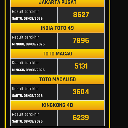
JAKARTA PUSAT
Result terakhir
8
6
2
7
SABTU
, 08/08/2026
INDIA TOTO 49
Result terakhir
7
8
9
6
MINGGU
, 09/08/2026
TOTO MACAU
Result terakhir
5
1
3
1
MINGGU
, 09/08/2026
TOTO MACAU 5D
Result terakhir
3
6
0
4
SABTU
, 08/08/2026
KINGKONG 4D
Result terakhir
6
2
3
9
SABTU
, 08/08/2026