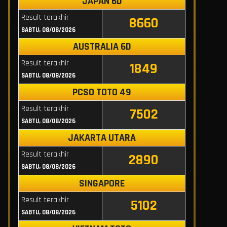
JAPAN 6D
Result terakhir
8
6
6
0
SABTU
, 08/08/2026
AUSTRALIA 6D
Result terakhir
1
8
4
9
SABTU
, 08/08/2026
PCSO TOTO 49
Result terakhir
7
5
0
2
SABTU
, 08/08/2026
JAKARTA UTARA
Result terakhir
2
8
9
0
SABTU
, 08/08/2026
SINGAPORE
Result terakhir
5
1
0
2
SABTU
, 08/08/2026