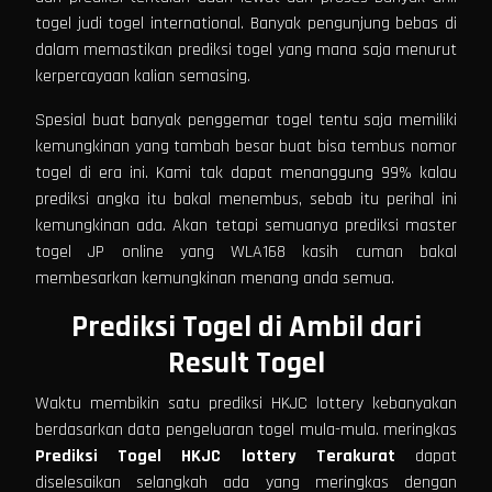
togel judi togel international. Banyak pengunjung bebas di
dalam memastikan prediksi togel yang mana saja menurut
kerpercayaan kalian semasing.
Spesial buat banyak penggemar togel tentu saja memiliki
kemungkinan yang tambah besar buat bisa tembus nomor
togel di era ini. Kami tak dapat menanggung 99% kalau
prediksi angka itu bakal menembus, sebab itu perihal ini
kemungkinan ada. Akan tetapi semuanya prediksi master
togel JP online yang WLA168 kasih cuman bakal
membesarkan kemungkinan menang anda semua.
Prediksi Togel di Ambil dari
Result Togel
Waktu membikin satu prediksi HKJC lottery kebanyakan
berdasarkan data pengeluaran togel mula-mula. meringkas
Prediksi Togel
HKJC lottery Terakurat
dapat
diselesaikan selangkah ada yang meringkas dengan