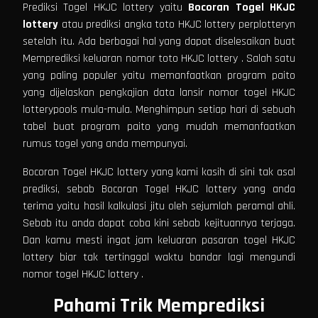
Prediksi Togel HKJC lottery yaitu
Bocoran Togel HKJC
lottery
atau prediksi angka toto HKJC lottery perplotteryn
setelah itu. Ada berbagai hal yang dapat diselesaikan buat
Memprediksi keluaran nomor toto HKJC lottery . Salah satu
yang paling populer yaitu memanfaatkan program paito
yang dijelaskan pengkajian data lansir nomor togel HKJC
lotterypools mula-mula. Menghimpun setiap hari di sebuah
tabel buat program paito yang mudah memanfaatkan
rumus togel yang anda mempunyai.
Bocoran Togel HKJC lottery yang kami kasih di sini tak asal
prediksi, sebab Bocoran Togel HKJC lottery yang anda
terima yaitu hasil kalkulasi jitu oleh sejumlah peramal ahli.
Sebab itu anda dapat coba kini sebab kejituannya terjaga.
Dan kamu mesti ingat jam keluaran pasaran togel HKJC
lottery biar tak tertinggal waktu bandar lagi mengundi
nomor togel HKJC lottery .
Pahami Trik Memprediksi