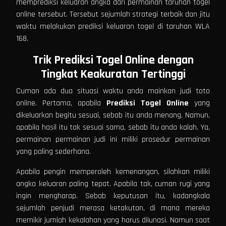
memprediksi keluaran angka dari permainan taruhan togel
online tersebut. Tersebut sejumlah strategi terbaik dan jitu
waktu melakukan prediksi keluaran togel di taruhan WLA
168.
Trik Prediksi Togel Online dengan
Tingkat
Keakuratan
Tertinggi
Cuman ada dua situasi waktu anda mainkan judi toto
online. Pertama, apabila
Prediksi Togel
Online
yang
dikeluarkan begitu sesuai, sebab itu anda menang. Namun,
apabila hasil itu tak sesuai sama, sebab itu anda kalah. Ya,
permainan permainan judi ini miliki prosedur permainan
yang paling sederhana.
Apabila pengin memperoleh kemenangan, silahkan miliki
angka keluaran paling tepat. Apabila tak, cuman rugi yang
ingin mengharap. Sebab keputusan itu, kadangkala
sejumlah penjudi merasa ketakutan, di mana mereka
memikir jumlah kekalahan yang harus dilunasi. Namun saat