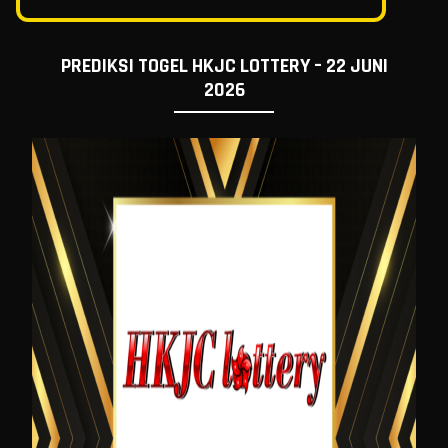
PREDIKSI TOGEL HKJC LOTTERY – 22 JUNI
2026