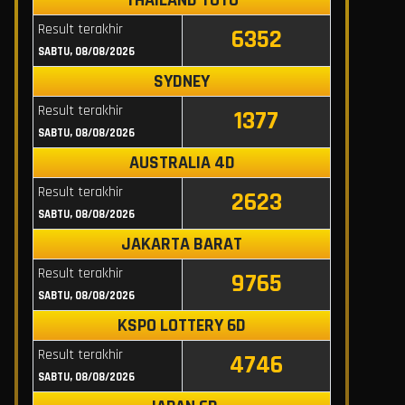
THAILAND TOTO
Result terakhir
6
3
5
2
SABTU
, 08/08/2026
SYDNEY
Result terakhir
1
3
7
7
SABTU
, 08/08/2026
AUSTRALIA 4D
Result terakhir
2
6
2
3
SABTU
, 08/08/2026
JAKARTA BARAT
Result terakhir
9
7
6
5
SABTU
, 08/08/2026
KSPO LOTTERY 6D
Result terakhir
4
7
4
6
SABTU
, 08/08/2026