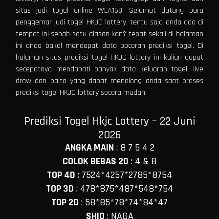
situs judi togel online WLA168. Selamat datang para
penggemar judi togel HKJC lottery, tentu saja anda ada di
tempat ini sebab satu alasan kan? tepat sekali di halaman
ini anda bakal mendapat data bocoran prediksi togel. Di
halaman situs prediksi togel HKJC lottery ini kalian dapat
secepatnya mendapati banyak data keluaran togel, live
draw dan paito yang dapat menolong anda saat proses
prediksi togel HKJC lottery secara mudah.
Prediksi Togel Hkjc Lottery – 22 Juni
2026
ANGKA MAIN
:
8 7 5 4 2
COLOK BEBAS 2D
:
4 & 8
TOP 4D
:
7524*4257*2785*8754
TOP 3D
:
478*875*487*548*754
TOP 2D
:
58*85*78*74*84*47
SHIO
:
NAGA