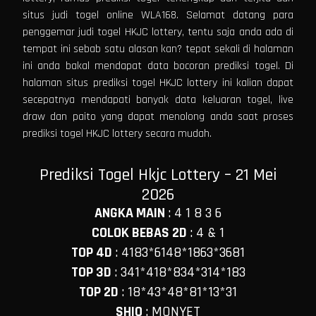
situs judi togel online WLA168. Selamat datang para
penggemar judi togel HKJC lottery, tentu saja anda ada di
tempat ini sebab satu alasan kan? tepat sekali di halaman
ini anda bakal mendapat data bocoran prediksi togel. Di
halaman situs prediksi togel HKJC lottery ini kalian dapat
secepatnya mendapati banyak data keluaran togel, live
draw dan paito yang dapat menolong anda saat proses
prediksi togel HKJC lottery secara mudah.
Prediksi Togel Hkjc Lottery – 21 Mei
2026
ANGKA MAIN
:
4 1 8 3 6
COLOK BEBAS 2D
:
4 & 1
TOP 4D
:
4183*6148*1863*3681
TOP 3D
:
341*418*834*314*183
TOP 2D
:
18*43*48*81*13*31
SHIO
:
MONYET