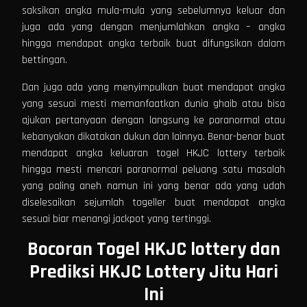
saksikan angka mula-mula yang sebelumnya keluar dan
juga ada yang dengan menjumlahkan angka – angka
hingga mendapat angka terbaik buat difungsikan dalam
bettingan.
Dan juga ada yang menyimpulkan buat mendapat angka
yang sesuai mesti memanfaatkan dunia ghaib atau bisa
ajukan pertanyaan dengan langsung ke paranormal atau
kebanyakan dikatakan dukun dan lainnya. Benar-benar buat
mendapat angka keluaran togel HKJC lottery terbaik
hingga mesti mencari paranormal peluang satu masalah
yang paling aneh namun ini yang benar ada yang udah
diselesaikan sejumlah togeller buat mendapat angka
sesuai biar menangi jackpot yang tertinggi.
Bocoran Togel HKJC lottery dan
Prediksi HKJC Lottery Jitu Hari
Ini