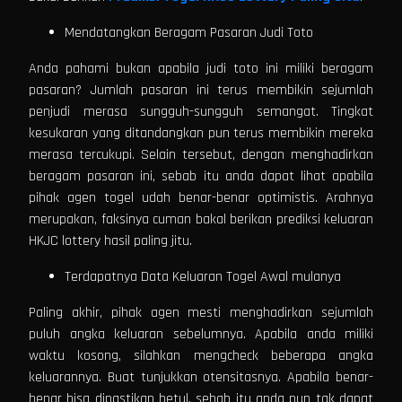
Mendatangkan Beragam Pasaran Judi Toto
Anda pahami bukan apabila judi toto ini miliki beragam
pasaran? Jumlah pasaran ini terus membikin sejumlah
penjudi merasa sungguh-sungguh semangat. Tingkat
kesukaran yang ditandangkan pun terus membikin mereka
merasa tercukupi. Selain tersebut, dengan menghadirkan
beragam pasaran ini, sebab itu anda dapat lihat apabila
pihak agen togel udah benar-benar optimistis. Arahnya
merupakan, faksinya cuman bakal berikan prediksi keluaran
HKJC lottery hasil paling jitu.
Terdapatnya Data Keluaran Togel Awal mulanya
Paling akhir, pihak agen mesti menghadirkan sejumlah
puluh angka keluaran sebelumnya. Apabila anda miliki
waktu kosong, silahkan mengcheck beberapa angka
keluarannya. Buat tunjukkan otensitasnya. Apabila benar-
benar bisa dipastikan betul, sebab itu anda pun tak dapat