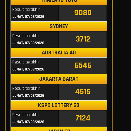
THAILAND TOTO
Result terakhir
9
0
8
0
JUMAT
, 07/08/2026
SYDNEY
Result terakhir
3
7
1
2
JUMAT
, 07/08/2026
AUSTRALIA 4D
Result terakhir
6
5
4
6
JUMAT
, 07/08/2026
JAKARTA BARAT
Result terakhir
4
5
1
5
JUMAT
, 07/08/2026
KSPO LOTTERY 6D
Result terakhir
7
1
2
4
JUMAT
, 07/08/2026