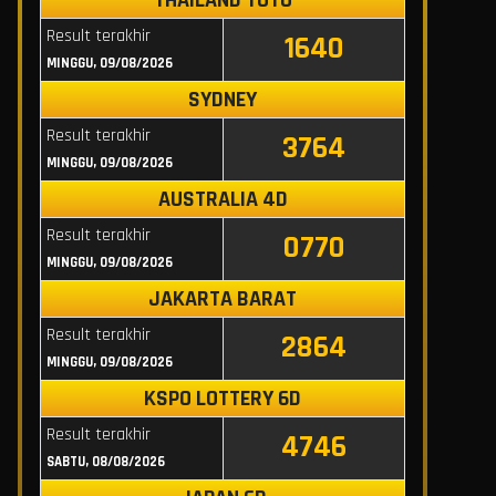
THAILAND TOTO
Result terakhir
1
6
4
0
MINGGU
, 09/08/2026
SYDNEY
Result terakhir
3
7
6
4
MINGGU
, 09/08/2026
AUSTRALIA 4D
Result terakhir
0
7
7
0
MINGGU
, 09/08/2026
JAKARTA BARAT
Result terakhir
2
8
6
4
MINGGU
, 09/08/2026
KSPO LOTTERY 6D
Result terakhir
4
7
4
6
SABTU
, 08/08/2026