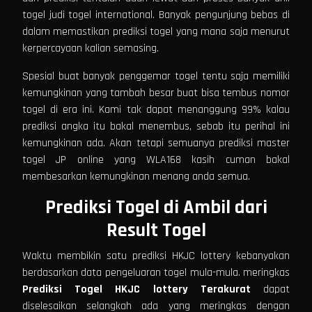
togel judi togel international. Banyak pengunjung bebas di
dalam memastikan prediksi togel yang mana saja menurut
kerpercayaan kalian semasing.
Spesial buat banyak penggemar togel tentu saja memiliki
kemungkinan yang tambah besar buat bisa tembus nomor
togel di era ini. Kami tak dapat menanggung 99% kalau
prediksi angka itu bakal menembus, sebab itu perihal ini
kemungkinan ada. Akan tetapi semuanya prediksi master
togel JP online yang WLA168 kasih cuman bakal
membesarkan kemungkinan menang anda semua.
Prediksi Togel di Ambil dari
Result Togel
Waktu membikin satu prediksi HKJC lottery kebanyakan
berdasarkan data pengeluaran togel mula-mula. meringkas
Prediksi Togel
HKJC lottery Terakurat
dapat
diselesaikan selangkah ada yang meringkas dengan