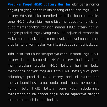
Prediksi Togel HKJC Lottery Hari Ini
ialah berisi nomor
angka jitu yang dapat kalian pasang di taruhan togel HKJC
lottery. WLA168 bakal memberikan kalian bocoran prediksi
togel HKJC lottery biar kamu bisa mendapat kemungkinan
buat memenangkan taruhan nomor HKJC lottery hari ini
dengan prediksi togek yang WLA 168 sajikan di tempat ini.
Maka kamu tidak perlu mencurigakan bagaimana rumus
prediksi togel yang bakal kami kasih dapat sampai jackpot.
Tidak bisa risau buat secepatnya coba Bocoran Togel HKJC
lottery ini di kompetisi HKJC lottery hari ini. kami
mengharapkan prediksi HKJC lottery hari ini bakal
membantu banyak togelers toto HKJC lotterybuat pakai
seluruhnya prediksi HKJC lottery hari ini akurat dan
mengimbangi hasil rumus anda sendiri buat memperoleh
nomor toto HKJC lottery yang kuat sebelumnya
menempatkan ke bandar togel online tepercaya dengan
niat memperoleh jp paus hari ini.