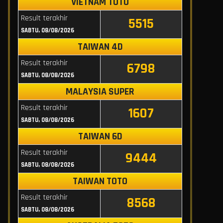
VIETNAM TOTO
Result terakhir
5
5
1
5
SABTU
, 08/08/2026
TAIWAN 4D
Result terakhir
6
7
9
8
SABTU
, 08/08/2026
MALAYSIA SUPER
Result terakhir
1
6
0
7
SABTU
, 08/08/2026
TAIWAN 6D
Result terakhir
9
4
4
4
SABTU
, 08/08/2026
TAIWAN TOTO
Result terakhir
8
5
6
8
SABTU
, 08/08/2026