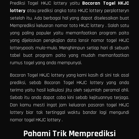
Prediksi Togel HKJC lottery yaitu
Bocoran Togel HKJC
lottery
atau prediksi angka toto HKJC lottery perplotteryn
setelah itu. Ada berbagai hal yang dapat diselesaikan buat
Memprediksi keluaran nomor toto HKJC lottery . Salah satu
yang paling populer yaitu memanfaatkan program paito
yang dijelaskan pengkajian data lansir nomor togel HKJC
lotterypools mula-mula. Menghimpun setiap hari di sebuah
tabel buat program paito yang mudah memanfaatkan
rumus togel yang anda mempunyai.
Bocoran Togel HKJC lottery yang kami kasih di sini tak asal
prediksi, sebab Bocoran Togel HKJC lottery yang anda
terima yaitu hasil kalkulasi jitu oleh sejumlah peramal ahli.
Sebab itu anda dapat coba kini sebab kejituannya terjaga.
Dan kamu mesti ingat jam keluaran pasaran togel HKJC
lottery biar tak tertinggal waktu bandar lagi mengundi
nomor togel HKJC lottery .
Pahami Trik Memprediksi