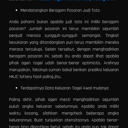
Mendatangkan Beragam Pasaran Judi Toto
Anda pahami bukan apabila judi toto ini miliki beragam
pasaran? Jumlah pasaran ini terus membikin sejumlah
penjudi merasa sungguh-sungguh semangat. Tingkat
kesukaran yang ditandangkan pun terus membikin mereka
merasa tercukupi. Selain tersebut, dengan menghadirkan
beragam pasaran ini, sebab itu anda dapat lihat apabila
pihak agen togel udah benar-benar optimistis. Arahnya
merupakan, faksinya cuman bakal berikan prediksi keluaran
HKJC lottery hasil paling jitu.
Terdapatnya Data Keluaran Togel Awal mulanya
Paling akhir, pihak agen mesti menghadirkan sejumlah
puluh angka keluaran sebelumnya. Apabila anda miliki
waktu kosong, silahkan mengcheck beberapa angka
keluarannya. Buat tunjukkan otensitasnya. Apabila benar-
benar bisa dipastikan betul, sebab itu anda pun tak dapat