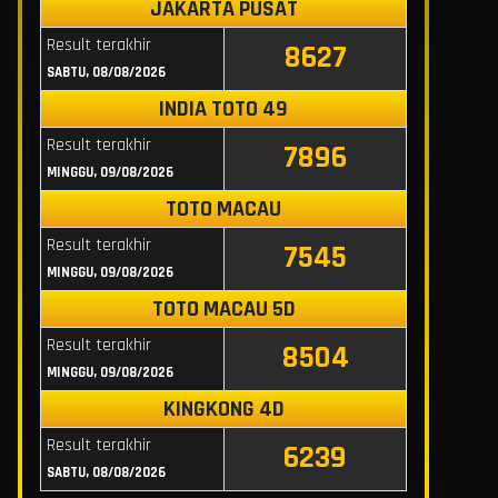
JAKARTA PUSAT
Result terakhir
8
6
2
7
SABTU
, 08/08/2026
INDIA TOTO 49
Result terakhir
7
8
9
6
MINGGU
, 09/08/2026
TOTO MACAU
Result terakhir
7
5
4
5
MINGGU
, 09/08/2026
TOTO MACAU 5D
Result terakhir
8
5
0
4
MINGGU
, 09/08/2026
KINGKONG 4D
Result terakhir
6
2
3
9
SABTU
, 08/08/2026