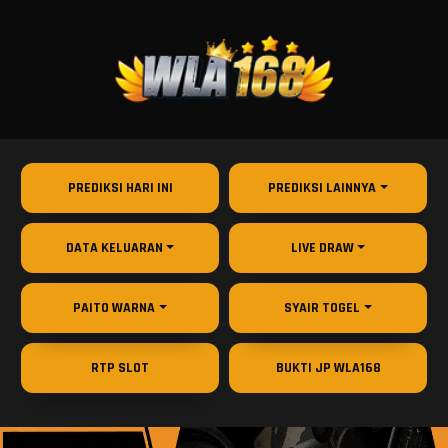
PREDIKSI HARI INI
PREDIKSI LAINNYA
DATA KELUARAN
LIVE DRAW
PAITO WARNA
SYAIR TOGEL
RTP SLOT
BUKTI JP WLA168