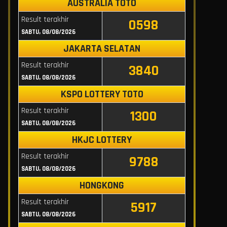
AUSTRALIA TOTO
Result terakhir
0
5
9
8
SABTU
, 08/08/2026
JAKARTA SELATAN
Result terakhir
3
8
4
0
SABTU
, 08/08/2026
KSPO LOTTERY TOTO
Result terakhir
1
3
0
0
SABTU
, 08/08/2026
HKJC LOTTERY
Result terakhir
9
7
8
8
SABTU
, 08/08/2026
HONGKONG
Result terakhir
5
9
1
7
SABTU
, 08/08/2026