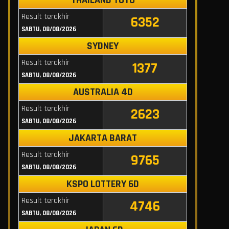
THAILAND TOTO
Result terakhir
6
3
5
2
SABTU
, 08/08/2026
SYDNEY
Result terakhir
1
3
7
7
SABTU
, 08/08/2026
AUSTRALIA 4D
Result terakhir
2
6
2
3
SABTU
, 08/08/2026
JAKARTA BARAT
Result terakhir
9
7
6
5
SABTU
, 08/08/2026
KSPO LOTTERY 6D
Result terakhir
4
7
4
6
SABTU
, 08/08/2026