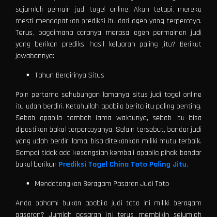
sejumlah pemain judi togel online. Akan tetapi, mereka
mesti mendapatkan prediksi itu dari agen yang terpercaya.
Terus, bagaimana caranya merasa agen permainan judi
yang berikan prediksi hasil keluaran paling jitu? Berikut
jawabannya:
Tahun Berdirinya Situs
Poin pertama sehubungan lamanya situs judi togel online
itu udah berdiri. Ketahuilah apabila berita itu paling penting.
Sebab apabila tambah lama waktunya, sebab itu bisa
dipastikan bakal terpercayanya. Selain tersebut, bandar judi
yang udah berdiri lama, bisa ditekankan miliki mutu terbaik.
Sampai tidak ada kesangsian kembali apabila pihak bandar
bakal berikan
Prediksi Togel China Toto Paling Jitu
.
Mendatangkan Beragam Pasaran Judi Toto
Anda pahami bukan apabila judi toto ini miliki beragam
pasaran? Jumlah pasaran ini terus membikin sejumlah