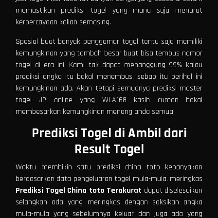
memastikan prediksi togel yang mana saja menurut
kerpercayaan kalian semasing.
Spesial buat banyak penggemar togel tentu saja memiliki
kemungkinan yang tambah besar buat bisa tembus nomor
togel di era ini. Kami tak dapat menanggung 99% kalau
prediksi angka itu bakal menembus, sebab itu perihal ini
kemungkinan ada. Akan tetapi semuanya prediksi master
togel JP online yang WLA168 kasih cuman bakal
membesarkan kemungkinan menang anda semua.
Prediksi Togel di Ambil dari
Result Togel
Waktu membikin satu prediksi china toto kebanyakan
berdasarkan data pengeluaran togel mula-mula. meringkas
Prediksi Togel
China toto Terakurat
dapat diselesaikan
selangkah ada yang meringkas dengan saksikan angka
mula-mula yang sebelumnya keluar dan juga ada yang