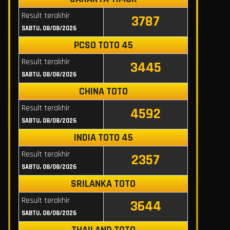
Result terakhir
3
7
8
7
SABTU
, 08/08/2026
PCSO TOTO 45
Result terakhir
3
4
4
5
SABTU
, 08/08/2026
CHINA TOTO
Result terakhir
4
5
9
2
SABTU
, 08/08/2026
INDIA TOTO 45
Result terakhir
2
3
5
7
SABTU
, 08/08/2026
SRILANKA TOTO
Result terakhir
3
6
4
4
SABTU
, 08/08/2026