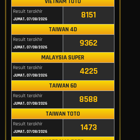
VIETNAM TOTO
Result terakhir
8
1
5
1
JUMAT
, 07/08/2026
TAIWAN 4D
Result terakhir
9
3
6
2
JUMAT
, 07/08/2026
MALAYSIA SUPER
Result terakhir
4
2
2
5
JUMAT
, 07/08/2026
TAIWAN 6D
Result terakhir
8
5
8
8
JUMAT
, 07/08/2026
TAIWAN TOTO
Result terakhir
1
4
7
3
JUMAT
, 07/08/2026