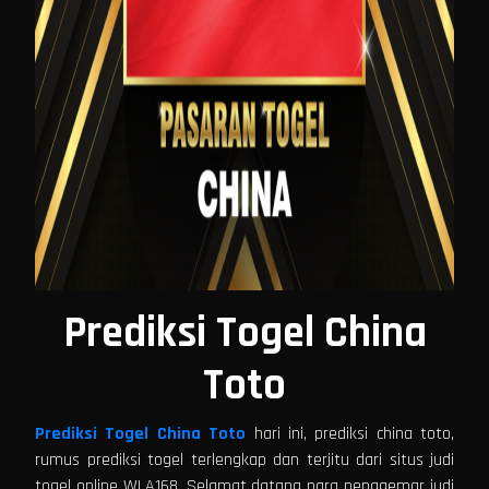
Prediksi Togel China
Toto
Prediksi Togel China Toto
hari ini, prediksi china toto,
rumus prediksi togel terlengkap dan terjitu dari situs judi
togel online WLA168. Selamat datang para penggemar judi