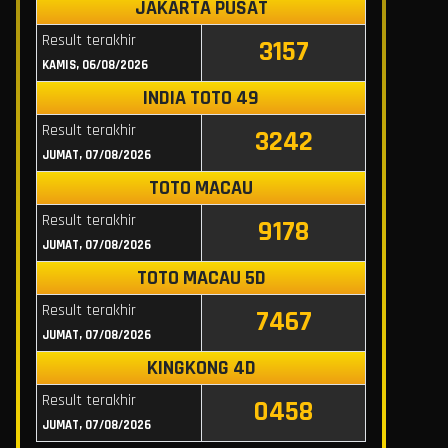
JAKARTA PUSAT
Result terakhir
3
1
5
7
KAMIS
, 06/08/2026
INDIA TOTO 49
Result terakhir
3
2
4
2
JUMAT
, 07/08/2026
TOTO MACAU
Result terakhir
9
1
7
8
JUMAT
, 07/08/2026
TOTO MACAU 5D
Result terakhir
7
4
6
7
JUMAT
, 07/08/2026
KINGKONG 4D
Result terakhir
0
4
5
8
JUMAT
, 07/08/2026