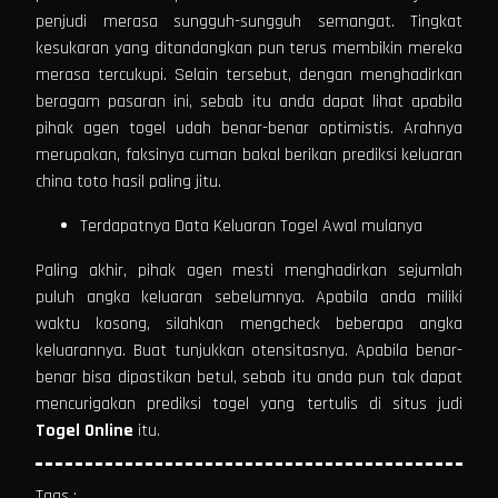
penjudi merasa sungguh-sungguh semangat. Tingkat
kesukaran yang ditandangkan pun terus membikin mereka
merasa tercukupi. Selain tersebut, dengan menghadirkan
beragam pasaran ini, sebab itu anda dapat lihat apabila
pihak agen togel udah benar-benar optimistis. Arahnya
merupakan, faksinya cuman bakal berikan prediksi keluaran
china toto hasil paling jitu.
Terdapatnya Data Keluaran Togel Awal mulanya
Paling akhir, pihak agen mesti menghadirkan sejumlah
puluh angka keluaran sebelumnya. Apabila anda miliki
waktu kosong, silahkan mengcheck beberapa angka
keluarannya. Buat tunjukkan otensitasnya. Apabila benar-
benar bisa dipastikan betul, sebab itu anda pun tak dapat
mencurigakan prediksi togel yang tertulis di situs judi
Togel Online
itu.
Tags :