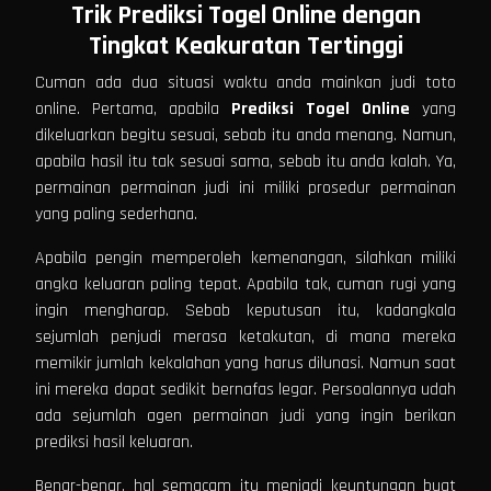
Trik Prediksi Togel Online dengan
Tingkat
Keakuratan
Tertinggi
Cuman ada dua situasi waktu anda mainkan judi toto
online. Pertama, apabila
Prediksi Togel
Online
yang
dikeluarkan begitu sesuai, sebab itu anda menang. Namun,
apabila hasil itu tak sesuai sama, sebab itu anda kalah. Ya,
permainan permainan judi ini miliki prosedur permainan
yang paling sederhana.
Apabila pengin memperoleh kemenangan, silahkan miliki
angka keluaran paling tepat. Apabila tak, cuman rugi yang
ingin mengharap. Sebab keputusan itu, kadangkala
sejumlah penjudi merasa ketakutan, di mana mereka
memikir jumlah kekalahan yang harus dilunasi. Namun saat
ini mereka dapat sedikit bernafas legar. Persoalannya udah
ada sejumlah agen permainan judi yang ingin berikan
prediksi hasil keluaran.
Benar-benar, hal semacam itu menjadi keuntungan buat