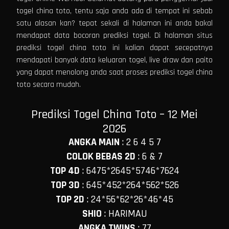
togel china toto, tentu saja anda ada di tempat ini sebab
satu alasan kan? tepat sekali di halaman ini anda bakal
mendapat data bocoran prediksi togel. Di halaman situs
prediksi togel china toto ini kalian dapat secepatnya
mendapati banyak data keluaran togel, live draw dan paito
yang dapat menolong anda saat proses prediksi togel china
toto secara mudah.
Prediksi Togel China Toto – 12 Mei
2026
ANGKA MAIN
:
2 6 4 5 7
COLOK BEBAS 2D
:
6 & 7
TOP 4D
:
6475*2645*5746*7624
TOP 3D
:
645*452*264*562*526
TOP 2D
:
24*56*62*26*46*45
SHIO
:
HARIMAU
ANGKA TWINS
:
77