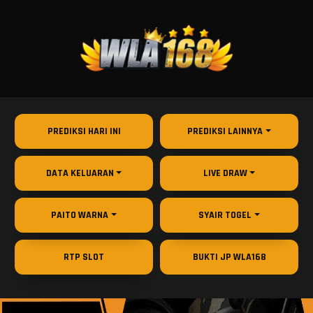
PREDIKSI HARI INI
PREDIKSI LAINNYA
DATA KELUARAN
LIVE DRAW
PAITO WARNA
SYAIR TOGEL
RTP SLOT
BUKTI JP WLA168