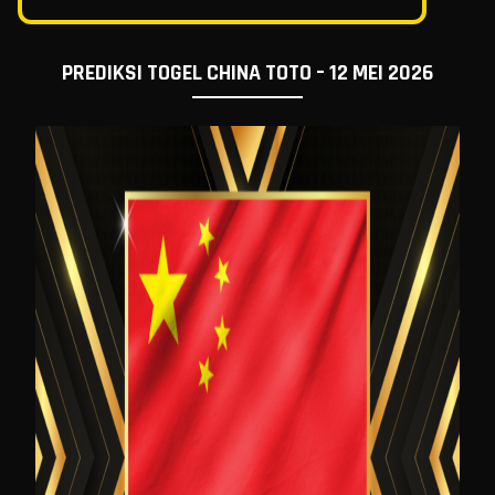
PREDIKSI TOGEL CHINA TOTO – 12 MEI 2026