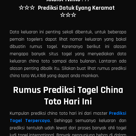
☆☆☆
Prediksi Datuk Eyang Keramat
☆☆☆
Data keluaran ini penting sekali dibentuk, untuk beberapa
pemain togelers dapat lihat nomor keluaran yang bakal
dibuatin rumus togel. Karenanya berikut ini alasan
mengapa banyak situs togel yang menyediakan data
keluaran china toto sampai data bulanan. Lantaran ada
alasan penting dibalik itu. Silakan buat lihat rumus prediksi
china toto WLA168 yang dapat anda mainkan.
Rumus Prediksi Togel China
Toto Hari Ini
Kumpulan prediksi china toto hari ini dari master
Prediksi
Togel Terpercaya
. Sehingga semuanya keluaran dan
prediksi tentulah udah lewat dari proses banyak ahli togel
judi togel international. Banyak pengunjung bebas di dalam