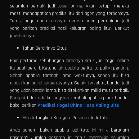
sejumlah pemain judi togel online. Akan tetapi, mereka
mesti mendapatkan prediksi itu dari agen yang terpercaya.
Terus, bagaimana caranya merasa agen permainan judi
yang berikan prediksi hasil keluaran paling jitu? Berikut
jawabannya:
Tahun Berdirinya Situs
Poin pertama sehubungan lamanya situs judi togel online
itu udah berdiri. Ketahuilah apabila berita itu paling penting.
Sebab apabila tambah lama waktunya, sebab itu bisa
dipastikan bakal terpercayanya. Selain tersebut, bandar judi
yang udah berdiri lama, bisa ditekankan miliki mutu terbaik.
Sampai tidak ada kesangsian kembali apabila pihak bandar
bakal berikan
Prediksi Togel China Toto Paling Jitu
.
Mendatangkan Beragam Pasaran Judi Toto
Anda pahami bukan apabila judi toto ini miliki beragam
pasaran? Jumlah pasaran ini terus membikin sejumlah