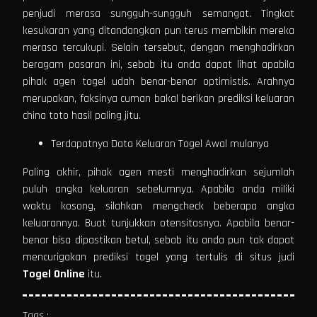
penjudi merasa sungguh-sungguh semangat. Tingkat
kesukaran yang ditandangkan pun terus membikin mereka
merasa tercukupi. Selain tersebut, dengan menghadirkan
beragam pasaran ini, sebab itu anda dapat lihat apabila
pihak agen togel udah benar-benar optimistis. Arahnya
merupakan, faksinya cuman bakal berikan prediksi keluaran
china toto hasil paling jitu.
Terdapatnya Data Keluaran Togel Awal mulanya
Paling akhir, pihak agen mesti menghadirkan sejumlah
puluh angka keluaran sebelumnya. Apabila anda miliki
waktu kosong, silahkan mengcheck beberapa angka
keluarannya. Buat tunjukkan otensitasnya. Apabila benar-
benar bisa dipastikan betul, sebab itu anda pun tak dapat
mencurigakan prediksi togel yang tertulis di situs judi
Togel Online
itu.
Tags :