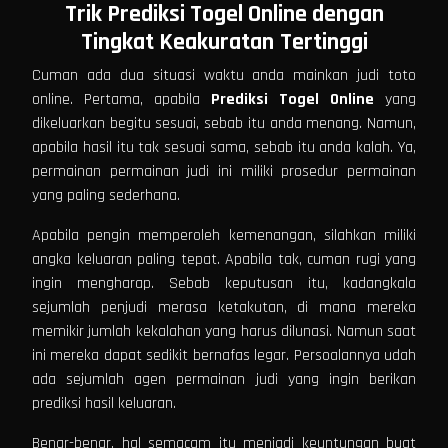
Trik Prediksi Togel Online dengan
Tingkat
Keakuratan
Tertinggi
Cuman ada dua situasi waktu anda mainkan judi toto
online. Pertama, apabila
Prediksi Togel
Online
yang
dikeluarkan begitu sesuai, sebab itu anda menang. Namun,
apabila hasil itu tak sesuai sama, sebab itu anda kalah. Ya,
permainan permainan judi ini miliki prosedur permainan
yang paling sederhana.
Apabila pengin memperoleh kemenangan, silahkan miliki
angka keluaran paling tepat. Apabila tak, cuman rugi yang
ingin mengharap. Sebab keputusan itu, kadangkala
sejumlah penjudi merasa ketakutan, di mana mereka
memikir jumlah kekalahan yang harus dilunasi. Namun saat
ini mereka dapat sedikit bernafas legar. Persoalannya udah
ada sejumlah agen permainan judi yang ingin berikan
prediksi hasil keluaran.
Benar-benar, hal semacam itu menjadi keuntungan buat