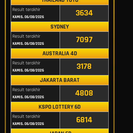
THAILAND TOTO
Result terakhir
3
6
3
4
KAMIS
, 06/08/2026
SYDNEY
Result terakhir
7
0
9
7
KAMIS
, 06/08/2026
AUSTRALIA 4D
Result terakhir
3
1
7
8
KAMIS
, 06/08/2026
JAKARTA BARAT
Result terakhir
4
8
0
8
KAMIS
, 06/08/2026
KSPO LOTTERY 6D
Result terakhir
6
8
1
4
KAMIS
, 06/08/2026