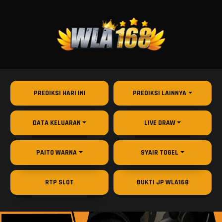
PREDIKSI HARI INI
PREDIKSI LAINNYA
DATA KELUARAN
LIVE DRAW
PAITO WARNA
SYAIR TOGEL
RTP SLOT
BUKTI JP WLA168