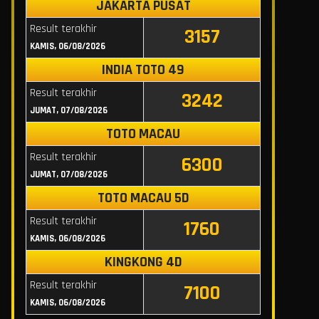
JAKARTA PUSAT
Result terakhir
3
1
5
7
KAMIS
, 06/08/2026
INDIA TOTO 49
Result terakhir
3
2
4
2
JUMAT
, 07/08/2026
TOTO MACAU
Result terakhir
6
3
0
0
JUMAT
, 07/08/2026
TOTO MACAU 5D
Result terakhir
1
7
6
0
KAMIS
, 06/08/2026
KINGKONG 4D
Result terakhir
7
1
0
0
KAMIS
, 06/08/2026