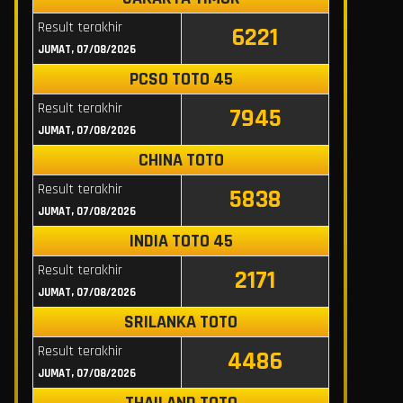
Result terakhir
6
2
2
1
JUMAT
, 07/08/2026
PCSO TOTO 45
Result terakhir
7
9
4
5
JUMAT
, 07/08/2026
CHINA TOTO
Result terakhir
5
8
3
8
JUMAT
, 07/08/2026
INDIA TOTO 45
Result terakhir
2
1
7
1
JUMAT
, 07/08/2026
SRILANKA TOTO
Result terakhir
4
4
8
6
JUMAT
, 07/08/2026