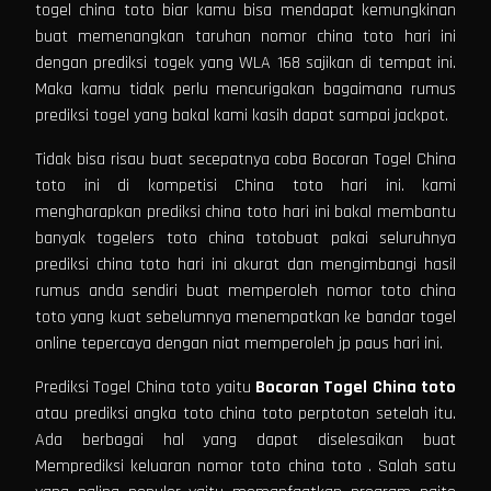
togel china toto biar kamu bisa mendapat kemungkinan
buat memenangkan taruhan nomor china toto hari ini
dengan prediksi togek yang WLA 168 sajikan di tempat ini.
Maka kamu tidak perlu mencurigakan bagaimana rumus
prediksi togel yang bakal kami kasih dapat sampai jackpot.
Tidak bisa risau buat secepatnya coba Bocoran Togel China
toto ini di kompetisi China toto hari ini. kami
mengharapkan prediksi china toto hari ini bakal membantu
banyak togelers toto china totobuat pakai seluruhnya
prediksi china toto hari ini akurat dan mengimbangi hasil
rumus anda sendiri buat memperoleh nomor toto china
toto yang kuat sebelumnya menempatkan ke bandar togel
online tepercaya dengan niat memperoleh jp paus hari ini.
Prediksi Togel China toto yaitu
Bocoran Togel China toto
atau prediksi angka toto china toto perptoton setelah itu.
Ada berbagai hal yang dapat diselesaikan buat
Memprediksi keluaran nomor toto china toto . Salah satu