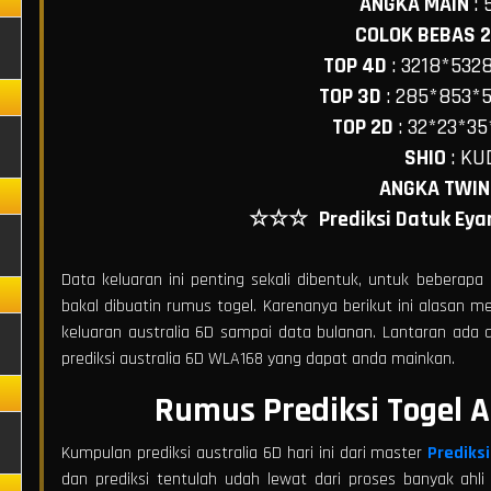
ANGKA MAIN
:
5
COLOK BEBAS 
TOP 4D
:
3218*5328
TOP 3D
:
285*853*5
TOP 2D
:
32*23*35
SHIO
:
KU
ANGKA TWIN
☆☆☆
Prediksi Datuk Ey
Data keluaran ini penting sekali dibentuk, untuk beberapa
bakal dibuatin rumus togel. Karenanya berikut ini alasan 
keluaran australia 6D sampai data bulanan. Lantaran ada al
prediksi australia 6D WLA168 yang dapat anda mainkan.
Rumus Prediksi Togel Au
Kumpulan prediksi australia 6D hari ini dari master
Prediks
dan prediksi tentulah udah lewat dari proses banyak ahli 