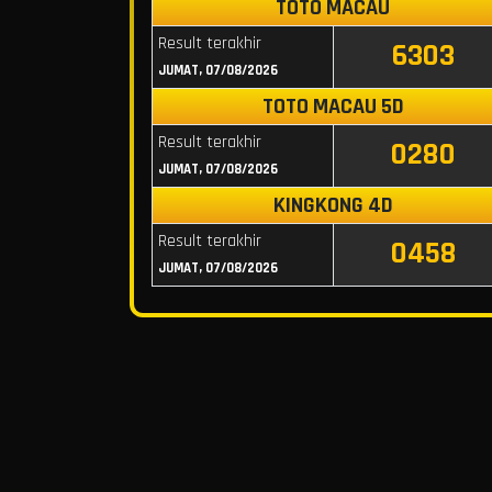
TOTO MACAU
Result terakhir
6
3
0
3
JUMAT
, 07/08/2026
TOTO MACAU 5D
Result terakhir
0
2
8
0
JUMAT
, 07/08/2026
KINGKONG 4D
Result terakhir
0
4
5
8
JUMAT
, 07/08/2026