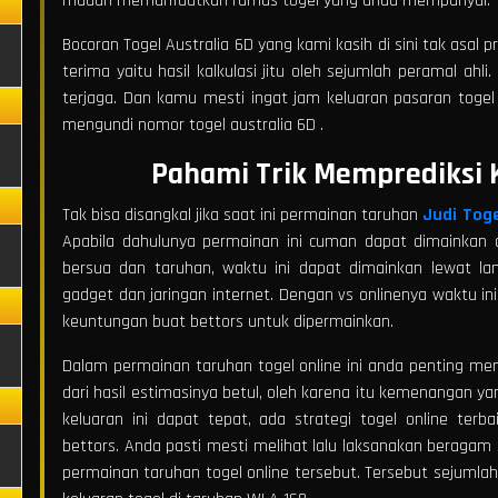
mudah memanfaatkan rumus togel yang anda mempunyai.
Bocoran Togel Australia 6D yang kami kasih di sini tak asal 
terima yaitu hasil kalkulasi jitu oleh sejumlah peramal ahl
terjaga. Dan kamu mesti ingat jam keluaran pasaran togel a
mengundi nomor togel australia 6D .
Pahami Trik Memprediksi 
Tak bisa disangkal jika saat ini permainan taruhan
Judi
Toge
Apabila dahulunya permainan ini cuman dapat dimainkan d
bersua dan taruhan, waktu ini dapat dimainkan lewat lang
gadget dan jaringan internet. Dengan vs onlinenya waktu ini,
keuntungan buat bettors untuk dipermainkan.
Dalam permainan taruhan togel online ini anda penting mem
dari hasil estimasinya betul, oleh karena itu kemenangan ya
keluaran ini dapat tepat, ada strategi togel online te
bettors. Anda pasti mesti melihat lalu laksanakan beragam 
permainan taruhan togel online tersebut. Tersebut sejumlah 