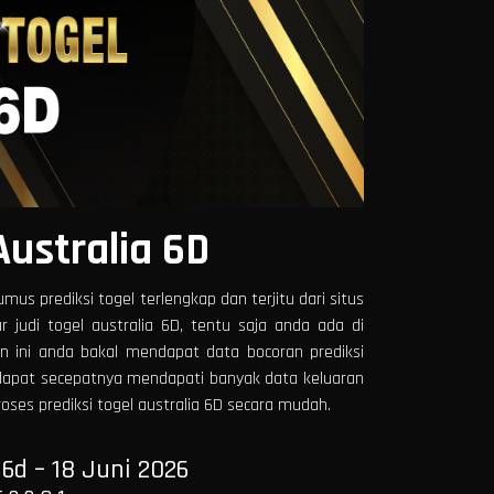
Australia 6D
 rumus prediksi togel terlengkap dan terjitu dari situs
 judi togel australia 6D, tentu saja anda ada di
an ini anda bakal mendapat data bocoran prediksi
ian dapat secepatnya mendapati banyak data keluaran
oses prediksi togel australia 6D secara mudah.
 6d – 18 Juni 2026