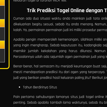
keluaran togel di taruhan WLA 168.
Trik Prediksi Togel Online dengan 
Cuman ada dua situasi waktu anda mainkan judi toto onli
dikeluarkan begitu sesuai, sebab itu anda menang. Namun, 
kalah. Ya, permainan permainan judi ini miliki prosedur perm
Apabila pengin memperoleh kemenangan, silahkan miliki ang
yang ingin mengharap. Sebab keputusan itu, kadangkala s
memikir jumlah kekalahan yang harus dilunasi. Namun 
Persoalannya udah ada sejumlah agen permainan judi yang ing
Benar-benar, hal semacam itu menjadi keuntungan buat sejum
mesti mendapatkan prediksi itu dari agen yang terpercaya
judi yang berikan prediksi hasil keluaran paling jitu? Berikut 
Tahun Berdirinya Situs
Poin pertama sehubungan lamanya situs judi togel online itu
penting. Sebab apabila tambah lama waktunya, sebab itu bis