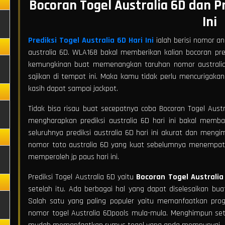
Bocoran Togel Australia 6D dan Pr
Ini
Prediksi Togel Australia 6D Hari Ini
ialah berisi nomor an
australia 6D. WLA168 bakal memberikan kalian bocoran pre
kemungkinan buat memenangkan taruhan nomor australia 
sajikan di tempat ini. Maka kamu tidak perlu mencurigaka
kasih dapat sampai jackpot.
Tidak bisa risau buat secepatnya coba Bocoran Togel Austral
mengharapkan prediksi australia 6D hari ini bakal memba
seluruhnya prediksi australia 6D hari ini akurat dan meng
nomor toto australia 6D yang kuat sebelumnya menempatk
memperoleh jp paus hari ini.
Prediksi Togel Australia 6D yaitu
Bocoran Togel Australia
setelah itu. Ada berbagai hal yang dapat diselesaikan bua
Salah satu yang paling populer yaitu memanfaatkan progr
nomor togel Australia 6Dpools mula-mula. Menghimpun set