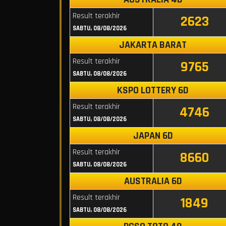
Result terakhir
2
6
2
3
SABTU
, 08/08/2026
JAKARTA BARAT
Result terakhir
9
7
6
5
SABTU
, 08/08/2026
KSPO LOTTERY 6D
Result terakhir
4
7
4
6
SABTU
, 08/08/2026
JAPAN 6D
Result terakhir
8
6
6
0
SABTU
, 08/08/2026
AUSTRALIA 6D
Result terakhir
1
8
4
9
SABTU
, 08/08/2026