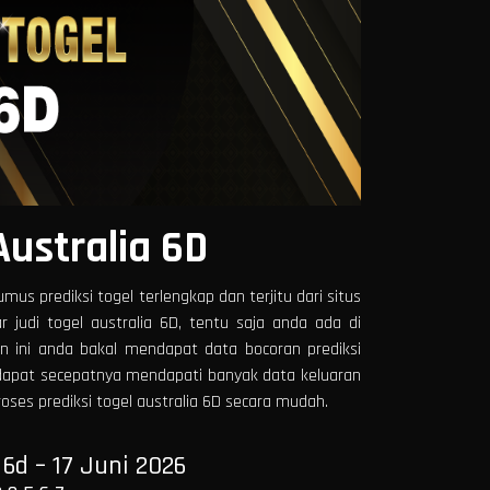
Australia 6D
 rumus prediksi togel terlengkap dan terjitu dari situs
 judi togel australia 6D, tentu saja anda ada di
an ini anda bakal mendapat data bocoran prediksi
ian dapat secepatnya mendapati banyak data keluaran
oses prediksi togel australia 6D secara mudah.
 6d – 17 Juni 2026