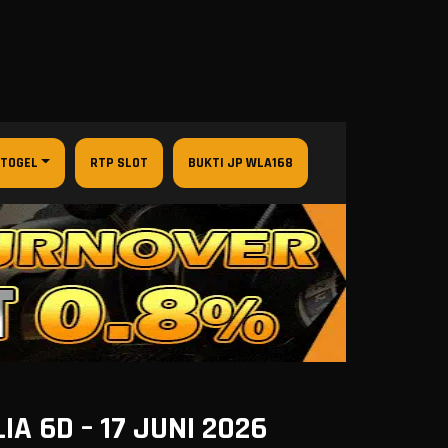
 TOGEL
RTP SLOT
BUKTI JP WLA168
A 6D – 17 JUNI 2026