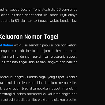
prediksi, sebab Bocoran Togel Australia 6D yang anda
i. Sebab itu anda dapat coba kini sebab kejituannya
ustralia 6D biar tak tertinggal waktu bandar lagi
Keluaran Nomor Togel
l Online
waktu ini semakin populer dari hari kehari.
engan cara off line ialah sejumlah bettors mesti
kah online dengan pakai fitur electronic seperti
 permainan togel lebih efisien, singkat dan berikan
prediksi angka keluaran togel yang tepat. Apabila
ng bakal diperoleh. Nach, biar di dalam memprediksi
rbaik yang udah bisa ditampakkan dapat menolong
strategi di dalam memprediksi keluaran angka dari
strategi terbaik dan jitu waktu melakukan prediksi