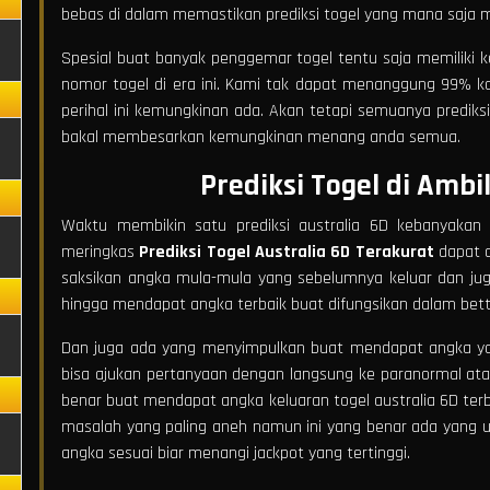
bebas di dalam memastikan prediksi togel yang mana saja m
Spesial buat banyak penggemar togel tentu saja memiliki
nomor togel di era ini. Kami tak dapat menanggung 99% ka
perihal ini kemungkinan ada. Akan tetapi semuanya prediks
bakal membesarkan kemungkinan menang anda semua.
Prediksi Togel di Ambil
Waktu membikin satu prediksi australia 6D kebanyakan 
meringkas
Prediksi Togel
Australia 6D Terakurat
dapat d
saksikan angka mula-mula yang sebelumnya keluar dan j
hingga mendapat angka terbaik buat difungsikan dalam bett
Dan juga ada yang menyimpulkan buat mendapat angka ya
bisa ajukan pertanyaan dengan langsung ke paranormal ata
benar buat mendapat angka keluaran togel australia 6D ter
masalah yang paling aneh namun ini yang benar ada yang u
angka sesuai biar menangi jackpot yang tertinggi.