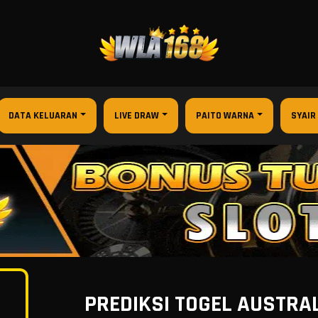
DATA KELUARAN
LIVE DRAW
PAITO WARNA
SYAIR
PREDIKSI TOGEL AUSTRALI