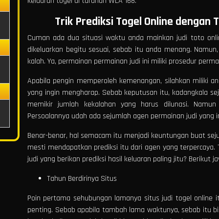
keluaran togel di taruhan WLA 168.
Trik Prediksi Togel Online dengan 
Cuman ada dua situasi waktu anda mainkan judi toto onli
dikeluarkan begitu sesuai, sebab itu anda menang. Namun, 
kalah. Ya, permainan permainan judi ini miliki prosedur perm
Apabila pengin memperoleh kemenangan, silahkan miliki ang
yang ingin mengharap. Sebab keputusan itu, kadangkala s
memikir jumlah kekalahan yang harus dilunasi. Namun 
Persoalannya udah ada sejumlah agen permainan judi yang ing
Benar-benar, hal semacam itu menjadi keuntungan buat sejum
mesti mendapatkan prediksi itu dari agen yang terpercaya
judi yang berikan prediksi hasil keluaran paling jitu? Berikut 
Tahun Berdirinya Situs
Poin pertama sehubungan lamanya situs judi togel online itu
penting. Sebab apabila tambah lama waktunya, sebab itu bis