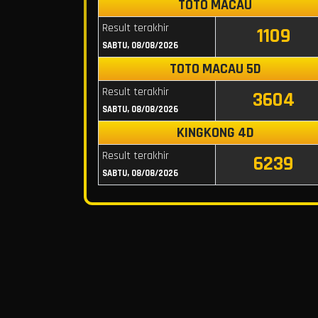
TOTO MACAU
Result terakhir
1
1
0
9
SABTU
, 08/08/2026
TOTO MACAU 5D
Result terakhir
3
6
0
4
SABTU
, 08/08/2026
KINGKONG 4D
Result terakhir
6
2
3
9
SABTU
, 08/08/2026