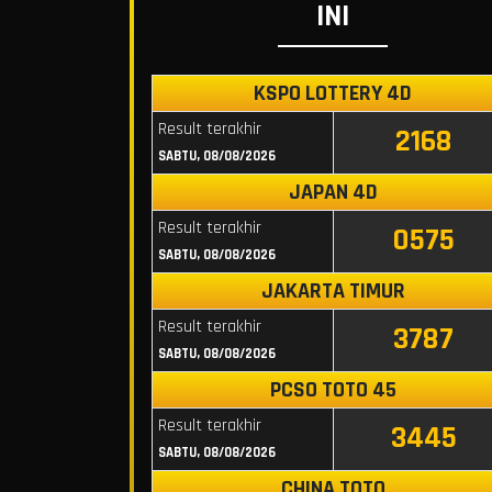
INI
KSPO LOTTERY 4D
Result terakhir
2
1
6
8
SABTU
, 08/08/2026
JAPAN 4D
Result terakhir
0
5
7
5
SABTU
, 08/08/2026
JAKARTA TIMUR
Result terakhir
3
7
8
7
SABTU
, 08/08/2026
PCSO TOTO 45
Result terakhir
3
4
4
5
SABTU
, 08/08/2026
CHINA TOTO