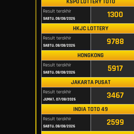
KSPO LOTTERY TOTO
Result terakhir
1
3
0
0
SABTU
, 08/08/2026
HKJC LOTTERY
Result terakhir
9
7
8
8
SABTU
, 08/08/2026
HONGKONG
Result terakhir
5
9
1
7
SABTU
, 08/08/2026
JAKARTA PUSAT
Result terakhir
3
4
6
7
JUMAT
, 07/08/2026
INDIA TOTO 49
Result terakhir
2
5
9
9
SABTU
, 08/08/2026