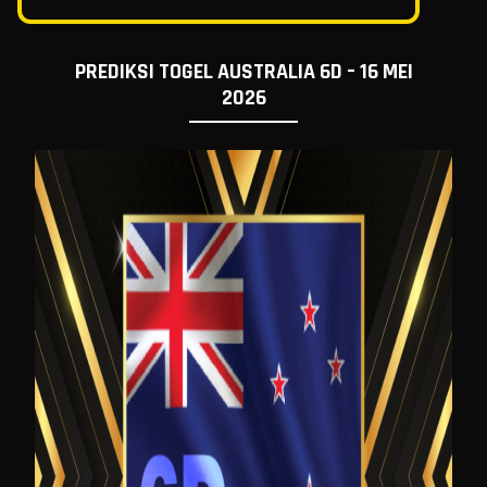
PREDIKSI TOGEL AUSTRALIA 6D – 16 MEI
2026