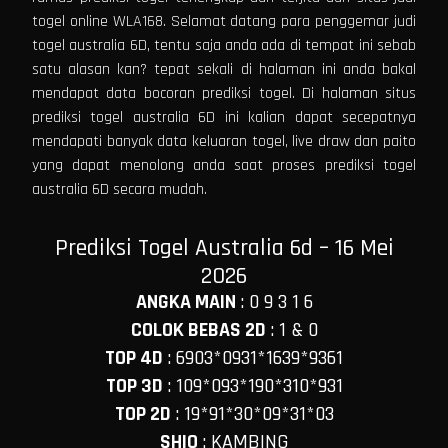
togel online WLA168. Selamat datang para penggemar judi
togel australia 6D, tentu saja anda ada di tempat ini sebab
satu alasan kan? tepat sekali di halaman ini anda bakal
mendapat data bocoran prediksi togel. Di halaman situs
prediksi togel australia 6D ini kalian dapat secepatnya
mendapati banyak data keluaran togel, live draw dan paito
yang dapat menolong anda saat proses prediksi togel
australia 6D secara mudah.
Prediksi Togel Australia 6d – 16 Mei
2026
ANGKA MAIN
:
0 9 3 1 6
COLOK BEBAS 2D
:
1 & 0
TOP 4D
:
6903*0931*1639*9361
TOP 3D
:
109*093*190*310*931
TOP 2D
:
19*91*30*09*31*03
SHIO
:
KAMBING