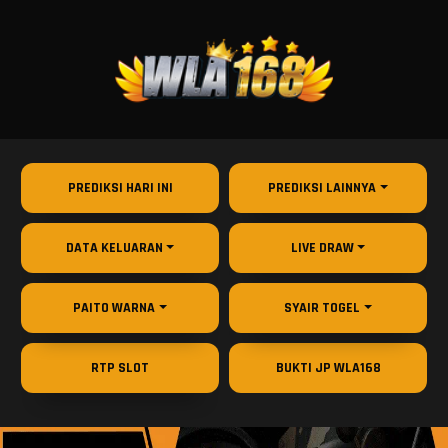
PREDIKSI HARI INI
PREDIKSI LAINNYA
DATA KELUARAN
LIVE DRAW
PAITO WARNA
SYAIR TOGEL
RTP SLOT
BUKTI JP WLA168