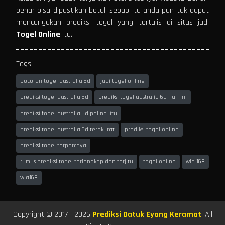
benar bisa dipastikan betul, sebab itu anda pun tak dapat
mencurigakan prediksi togel yang tertulis di situs judi
Togel Online
itu.
Tags :
bocoran togel australia 6d
judi togel online
prediksi togel australia 6d
prediksi togel australia 6d hari ini
prediksi togel australia 6d paling jitu
prediksi togel australia 6d terakurat
prediksi togel online
prediksi togel terpercaya
rumus prediksi togel terlengkap dan terjitu
togel online
wla 168
wla168
Copyright © 2017 - 2026
Prediksi Datuk Eyang Keramat
, All