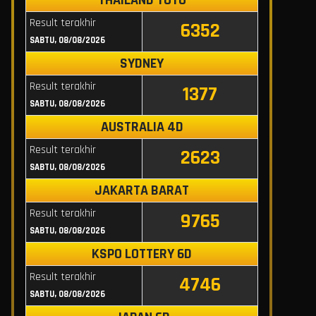
THAILAND TOTO
Result terakhir
6
3
5
2
SABTU
, 08/08/2026
SYDNEY
Result terakhir
1
3
7
7
SABTU
, 08/08/2026
AUSTRALIA 4D
Result terakhir
2
6
2
3
SABTU
, 08/08/2026
JAKARTA BARAT
Result terakhir
9
7
6
5
SABTU
, 08/08/2026
KSPO LOTTERY 6D
Result terakhir
4
7
4
6
SABTU
, 08/08/2026