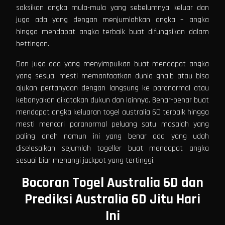
saksikan angka mula-mula yang sebelumnya keluar dan
juga ada yang dengan menjumlahkan angka – angka
hingga mendapat angka terbaik buat difungsikan dalam
bettingan.
Dan juga ada yang menyimpulkan buat mendapat angka
yang sesuai mesti memanfaatkan dunia ghaib atau bisa
ajukan pertanyaan dengan langsung ke paranormal atau
kebanyakan dikatakan dukun dan lainnya. Benar-benar buat
mendapat angka keluaran togel australia 6D terbaik hingga
mesti mencari paranormal peluang satu masalah yang
paling aneh namun ini yang benar ada yang udah
diselesaikan sejumlah togeller buat mendapat angka
sesuai biar menangi jackpot yang tertinggi.
Bocoran Togel Australia 6D dan
Prediksi Australia 6D Jitu Hari
Ini