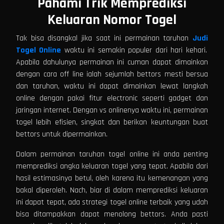
Pahami Trik Memprediksi
Keluaran Nomor Togel
Tak bisa disangkal jika saat ini permainan taruhan
Judi
Togel Online
waktu ini semakin populer dari hari kehari.
Apabila dahulunya permainan ini cuman dapat dimainkan
dengan cara off line ialah sejumlah bettors mesti bersua
dan taruhan, waktu ini dapat dimainkan lewat langkah
online dengan pakai fitur electronic seperti gadget dan
jaringan internet. Dengan vs onlinenya waktu ini, permainan
togel lebih efisien, singkat dan berikan keuntungan buat
bettors untuk dipermainkan.
Dalam permainan taruhan togel online ini anda penting
memprediksi angka keluaran togel yang tepat. Apabila dari
hasil estimasinya betul, oleh karena itu kemenangan yang
bakal diperoleh. Nach, biar di dalam memprediksi keluaran
ini dapat tepat, ada strategi togel online terbaik yang udah
bisa ditampakkan dapat menolong bettors. Anda pasti