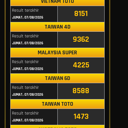
VIETNAM TOTO
Result terakhir
8
1
5
1
JUMAT
, 07/08/2026
TAIWAN 4D
Result terakhir
9
3
6
2
JUMAT
, 07/08/2026
MALAYSIA SUPER
Result terakhir
4
2
2
5
JUMAT
, 07/08/2026
TAIWAN 6D
Result terakhir
8
5
8
8
JUMAT
, 07/08/2026
TAIWAN TOTO
Result terakhir
1
4
7
3
JUMAT
, 07/08/2026