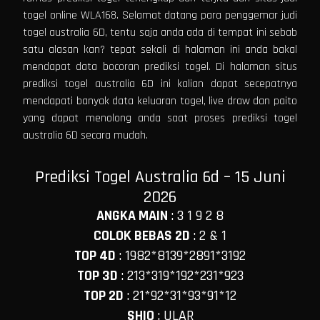
togel online WLA168. Selamat datang para penggemar judi
togel australia 6D, tentu saja anda ada di tempat ini sebab
satu alasan kan? tepat sekali di halaman ini anda bakal
mendapat data bocoran prediksi togel. Di halaman situs
prediksi togel australia 6D ini kalian dapat secepatnya
mendapati banyak data keluaran togel, live draw dan paito
yang dapat menolong anda saat proses prediksi togel
australia 6D secara mudah.
Prediksi Togel Australia 6d – 15 Juni
2026
ANGKA MAIN
:
3 1 9 2 8
COLOK BEBAS 2D
:
2 & 1
TOP 4D
:
1982*8139*2891*3192
TOP 3D
:
213*319*192*231*923
TOP 2D
:
21*92*31*93*91*12
SHIO
:
ULAR