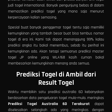
judi togel international. Banyak pengunjung bebas di dalam
memastikan prediksi togel yang mana saja menurut
kerpercayaan kalian semasing.
Spesial buat banyak penggemar togel tentu saja memiliki
kemungkinan yang tambah besar buat bisa tembus nomor
togel di era ini. Kami tak dapat menanggung 99% kalau
prediksi angka itu bakal menembus, sebab itu perihal ini
kemungkinan ada. Akan tetapi semuanya prediksi master
togel JP online yang WLA168 kasih cuman bakal
membesarkan kemungkinan menang anda semua.
Prediksi Togel di Ambil dari
Result Togel
Waktu membikin satu prediksi australia 6D kebanyakan
berdasarkan data pengeluaran togel mula-mula. meringkas
Prediksi Togel
Australia 6D Terakurat
dapat
diselesaikan selangkah ada yang meringkas dengan