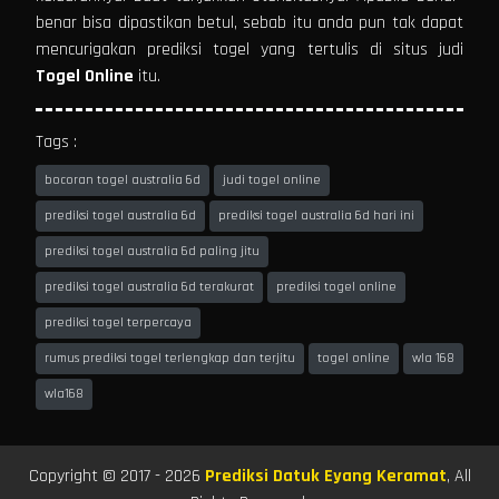
benar bisa dipastikan betul, sebab itu anda pun tak dapat
mencurigakan prediksi togel yang tertulis di situs judi
Togel Online
itu.
Tags :
bocoran togel australia 6d
judi togel online
prediksi togel australia 6d
prediksi togel australia 6d hari ini
prediksi togel australia 6d paling jitu
prediksi togel australia 6d terakurat
prediksi togel online
prediksi togel terpercaya
rumus prediksi togel terlengkap dan terjitu
togel online
wla 168
wla168
Copyright © 2017 - 2026
Prediksi Datuk Eyang Keramat
, All