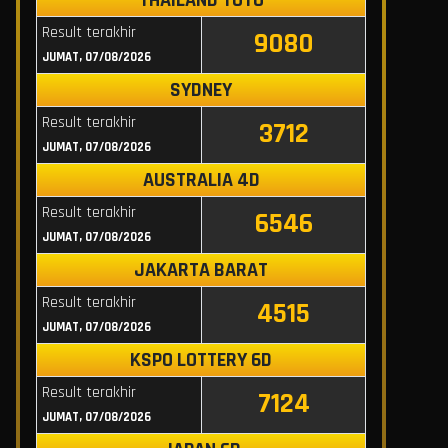
THAILAND TOTO
Result terakhir
9
0
8
0
JUMAT
, 07/08/2026
SYDNEY
Result terakhir
3
7
1
2
JUMAT
, 07/08/2026
AUSTRALIA 4D
Result terakhir
6
5
4
6
JUMAT
, 07/08/2026
JAKARTA BARAT
Result terakhir
4
5
1
5
JUMAT
, 07/08/2026
KSPO LOTTERY 6D
Result terakhir
7
1
2
4
JUMAT
, 07/08/2026