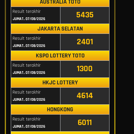
AUSTRALIA TOTO
Result terakhir
5
4
3
5
JUMAT
, 07/08/2026
JAKARTA SELATAN
Result terakhir
2
4
0
1
JUMAT
, 07/08/2026
KSPO LOTTERY TOTO
Result terakhir
1
3
0
0
JUMAT
, 07/08/2026
HKJC LOTTERY
Result terakhir
4
6
1
4
JUMAT
, 07/08/2026
HONGKONG
Result terakhir
6
0
1
1
JUMAT
, 07/08/2026