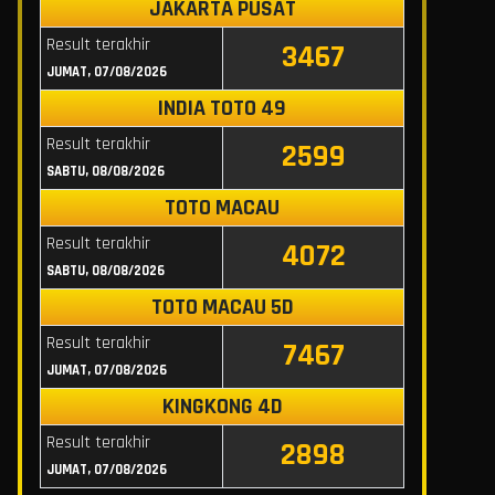
JAKARTA PUSAT
Result terakhir
3
4
6
7
JUMAT
, 07/08/2026
INDIA TOTO 49
Result terakhir
2
5
9
9
SABTU
, 08/08/2026
TOTO MACAU
Result terakhir
4
0
7
2
SABTU
, 08/08/2026
TOTO MACAU 5D
Result terakhir
7
4
6
7
JUMAT
, 07/08/2026
KINGKONG 4D
Result terakhir
2
8
9
8
JUMAT
, 07/08/2026