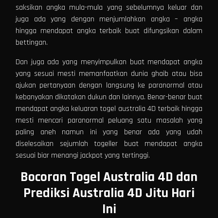
saksikan angka mula-mula yang sebelumnya keluar dan
juga ada yang dengan menjumlahkan angka – angka
hingga mendapat angka terbaik buat difungsikan dalam
bettingan.
Dan juga ada yang menyimpulkan buat mendapat angka
yang sesuai mesti memanfaatkan dunia ghaib atau bisa
ajukan pertanyaan dengan langsung ke paranormal atau
kebanyakan dikatakan dukun dan lainnya. Benar-benar buat
mendapat angka keluaran togel australia 4D terbaik hingga
mesti mencari paranormal peluang satu masalah yang
paling aneh namun ini yang benar ada yang udah
diselesaikan sejumlah togeller buat mendapat angka
sesuai biar menangi jackpot yang tertinggi.
Bocoran Togel Australia 4D dan
Prediksi Australia 4D Jitu Hari
Ini