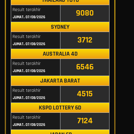
THAILAND TOTO
Result terakhir
9
0
8
0
JUMAT
, 07/08/2026
SYDNEY
Result terakhir
3
7
1
2
JUMAT
, 07/08/2026
AUSTRALIA 4D
Result terakhir
6
5
4
6
JUMAT
, 07/08/2026
JAKARTA BARAT
Result terakhir
4
5
1
5
JUMAT
, 07/08/2026
KSPO LOTTERY 6D
Result terakhir
7
1
2
4
JUMAT
, 07/08/2026