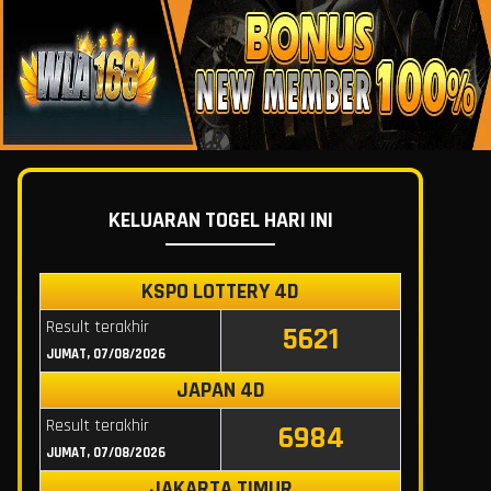
KELUARAN TOGEL HARI INI
KSPO LOTTERY 4D
Result terakhir
5
6
2
1
JUMAT
, 07/08/2026
JAPAN 4D
Result terakhir
6
9
8
4
JUMAT
, 07/08/2026
JAKARTA TIMUR