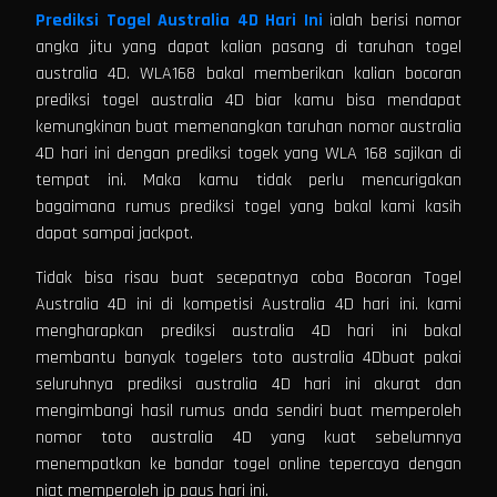
Prediksi Togel Australia 4D Hari Ini
ialah berisi nomor
angka jitu yang dapat kalian pasang di taruhan togel
australia 4D. WLA168 bakal memberikan kalian bocoran
prediksi togel australia 4D biar kamu bisa mendapat
kemungkinan buat memenangkan taruhan nomor australia
4D hari ini dengan prediksi togek yang WLA 168 sajikan di
tempat ini. Maka kamu tidak perlu mencurigakan
bagaimana rumus prediksi togel yang bakal kami kasih
dapat sampai jackpot.
Tidak bisa risau buat secepatnya coba Bocoran Togel
Australia 4D ini di kompetisi Australia 4D hari ini. kami
mengharapkan prediksi australia 4D hari ini bakal
membantu banyak togelers toto australia 4Dbuat pakai
seluruhnya prediksi australia 4D hari ini akurat dan
mengimbangi hasil rumus anda sendiri buat memperoleh
nomor toto australia 4D yang kuat sebelumnya
menempatkan ke bandar togel online tepercaya dengan
niat memperoleh jp paus hari ini.