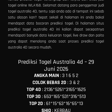
togel online WLA168. Selamat datang para penggemar judi
togel australia 4D, tentu saja anda ada di tempat ini sebab
satu alasan kan? tepat sekali di halaman ini anda bakal
mendapat data bocoran prediksi togel. Di halaman situs
prediksi togel australia 4D ini kalian dapat secepatnya
mendapati banyak data keluaran togel, live draw dan paito
yang dapat menolong anda saat proses prediksi togel
australia 4D secara mudah.
Prediksi Togel Australia 4d – 29
Juni 2026
ANGKA MAIN
:
3 1 6 5 2
COLOK BEBAS 2D
:
3 & 2
TOP 4D
:
2136*5261*3165*1625
TOP 3D
:
653*165*531*316*513
TOP 2D
:
61*15*63*16*65*13
SHIO
:
KERBAU