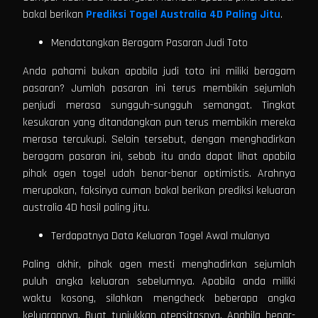
bakal berikan
Prediksi Togel Australia 4D Paling Jitu
.
Mendatangkan Beragam Pasaran Judi Toto
Anda pahami bukan apabila judi toto ini miliki beragam
pasaran? Jumlah pasaran ini terus membikin sejumlah
penjudi merasa sungguh-sungguh semangat. Tingkat
kesukaran yang ditandangkan pun terus membikin mereka
merasa tercukupi. Selain tersebut, dengan menghadirkan
beragam pasaran ini, sebab itu anda dapat lihat apabila
pihak agen togel udah benar-benar optimistis. Arahnya
merupakan, faksinya cuman bakal berikan prediksi keluaran
australia 4D hasil paling jitu.
Terdapatnya Data Keluaran Togel Awal mulanya
Paling akhir, pihak agen mesti menghadirkan sejumlah
puluh angka keluaran sebelumnya. Apabila anda miliki
waktu kosong, silahkan mengcheck beberapa angka
keluarannya. Buat tunjukkan otensitasnya. Apabila benar-