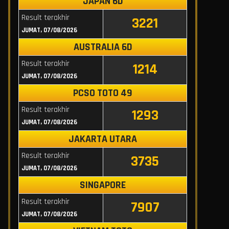
JAPAN 6D
Result terakhir
3
2
2
1
JUMAT
, 07/08/2026
AUSTRALIA 6D
Result terakhir
1
2
1
4
JUMAT
, 07/08/2026
PCSO TOTO 49
Result terakhir
1
2
9
3
JUMAT
, 07/08/2026
JAKARTA UTARA
Result terakhir
3
7
3
5
JUMAT
, 07/08/2026
SINGAPORE
Result terakhir
7
9
0
7
JUMAT
, 07/08/2026