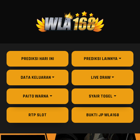
PREDIKSI HARI INI
PREDIKSI LAINNYA
DATA KELUARAN
LIVE DRAW
PAITO WARNA
SYAIR TOGEL
RTP SLOT
BUKTI JP WLA168