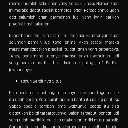
memikir jumlah kekalahan yang harus dilunasi. Namun saat
ini mereka dapat sedikit bernafas legar. Persoalannya udah
ada sejumlah agen permainan judi yang ingin berikan
prediksi hasil keluaran.
Benar-benar, hal semacam itu menjadi keuntungan buat
sejumlah pemain judi togel online. Akan tetapi, mereka
mesti mendapatkan prediksi itu dari agen yang terpercaya.
Terus, bagaimana caranya merasa agen permainan judi
yang berikan prediksi hasil keluaran paling jitu? Berikut
jawabannya:
Tahun Berdirinya Situs
Poin pertama sehubungan lamanya situs judi togel online
itu udah berdiri. Ketahuilah apabila berita itu paling penting.
Sebab apabila tambah lama waktunya, sebab itu bisa
dipastikan bakal terpercayanya. Selain tersebut, bandar judi
yang udah berdiri lama, bisa ditekankan miliki mutu terbaik.
Sampai tidak ada kesangsian kembali apabila pihak bandar