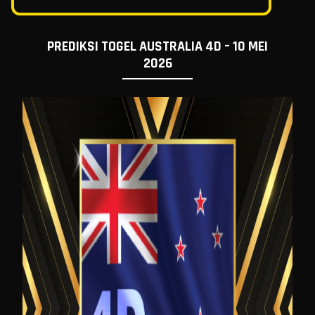
PREDIKSI TOGEL AUSTRALIA 4D – 10 MEI
2026