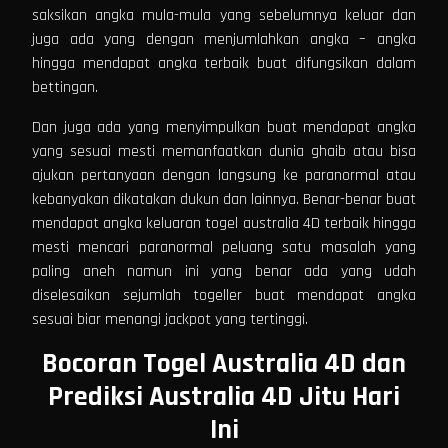
saksikan angka mula-mula yang sebelumnya keluar dan
juga ada yang dengan menjumlahkan angka – angka
hingga mendapat angka terbaik buat difungsikan dalam
bettingan.
Dan juga ada yang menyimpulkan buat mendapat angka
yang sesuai mesti memanfaatkan dunia ghaib atau bisa
ajukan pertanyaan dengan langsung ke paranormal atau
kebanyakan dikatakan dukun dan lainnya. Benar-benar buat
mendapat angka keluaran togel australia 4D terbaik hingga
mesti mencari paranormal peluang satu masalah yang
paling aneh namun ini yang benar ada yang udah
diselesaikan sejumlah togeller buat mendapat angka
sesuai biar menangi jackpot yang tertinggi.
Bocoran Togel Australia 4D dan
Prediksi Australia 4D Jitu Hari
Ini