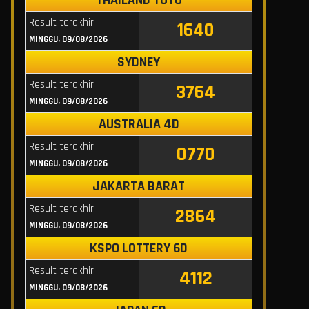
THAILAND TOTO
Result terakhir
1
6
4
0
MINGGU
, 09/08/2026
SYDNEY
Result terakhir
3
7
6
4
MINGGU
, 09/08/2026
AUSTRALIA 4D
Result terakhir
0
7
7
0
MINGGU
, 09/08/2026
JAKARTA BARAT
Result terakhir
2
8
6
4
MINGGU
, 09/08/2026
KSPO LOTTERY 6D
Result terakhir
4
1
1
2
MINGGU
, 09/08/2026