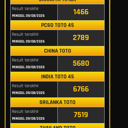
Result terakhir
1
4
6
6
MINGGU
, 09/08/2026
PCSO TOTO 45
Result terakhir
2
7
8
9
MINGGU
, 09/08/2026
CHINA TOTO
Result terakhir
5
6
8
0
MINGGU
, 09/08/2026
INDIA TOTO 45
Result terakhir
6
7
6
6
MINGGU
, 09/08/2026
SRILANKA TOTO
Result terakhir
7
5
1
9
MINGGU
, 09/08/2026