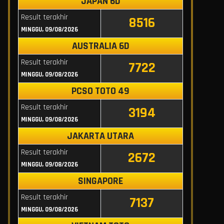
JAPAN 6D
Result terakhir
8
5
1
6
MINGGU
, 09/08/2026
AUSTRALIA 6D
Result terakhir
7
7
2
2
MINGGU
, 09/08/2026
PCSO TOTO 49
Result terakhir
3
1
9
4
MINGGU
, 09/08/2026
JAKARTA UTARA
Result terakhir
2
6
7
2
MINGGU
, 09/08/2026
SINGAPORE
Result terakhir
7
1
3
7
MINGGU
, 09/08/2026