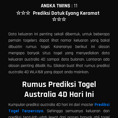
ANGKA TWINS
:
11
☆☆☆
Prediksi Datuk Eyang Keramat
☆☆☆
Data keluaran ini penting sekali dibentuk, untuk beberapa
pemain togelers dapat lihat nomor keluaran yang bakal
dibuatin rumus togel. Karenanya berikut ini alasan
mengapa banyak situs togel yang menyediakan data
keluaran australia 4D sampai data bulanan. Lantaran ada
alasan penting dibalik itu. Silakan buat lihat rumus prediksi
australia 4D WLA168 yang dapat anda mainkan.
Rumus Prediksi Togel
Australia 4D Hari Ini
Kumpulan prediksi australia 4D hari ini dari master
Prediksi
Togel Terpercaya
. Sehingga semuanya keluaran dan
prediksi tentulah udah lewat dari proses banyak ahli togel