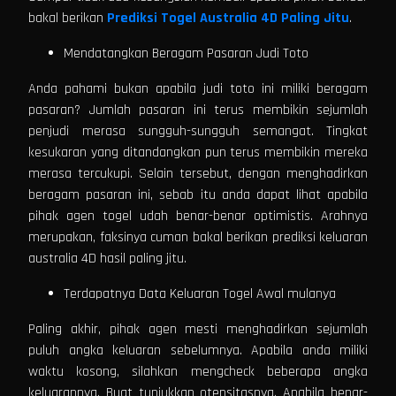
bakal berikan
Prediksi Togel Australia 4D Paling Jitu
.
Mendatangkan Beragam Pasaran Judi Toto
Anda pahami bukan apabila judi toto ini miliki beragam
pasaran? Jumlah pasaran ini terus membikin sejumlah
penjudi merasa sungguh-sungguh semangat. Tingkat
kesukaran yang ditandangkan pun terus membikin mereka
merasa tercukupi. Selain tersebut, dengan menghadirkan
beragam pasaran ini, sebab itu anda dapat lihat apabila
pihak agen togel udah benar-benar optimistis. Arahnya
merupakan, faksinya cuman bakal berikan prediksi keluaran
australia 4D hasil paling jitu.
Terdapatnya Data Keluaran Togel Awal mulanya
Paling akhir, pihak agen mesti menghadirkan sejumlah
puluh angka keluaran sebelumnya. Apabila anda miliki
waktu kosong, silahkan mengcheck beberapa angka
keluarannya. Buat tunjukkan otensitasnya. Apabila benar-