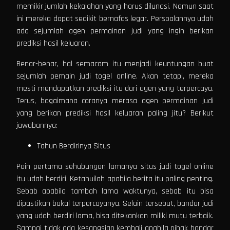
memikir jumlah kekalahan yang harus dilunasi. Namun saat
ini mereka dapat sedikit bernafas legar. Persoalannya udah
ada sejumlah agen permainan judi yang ingin berikan
prediksi hasil keluaran.
Benar-benar, hal semacam itu menjadi keuntungan buat
sejumlah pemain judi togel online. Akan tetapi, mereka
mesti mendapatkan prediksi itu dari agen yang terpercaya.
Terus, bagaimana caranya merasa agen permainan judi
yang berikan prediksi hasil keluaran paling jitu? Berikut
jawabannya:
Tahun Berdirinya Situs
Poin pertama sehubungan lamanya situs judi togel online
itu udah berdiri. Ketahuilah apabila berita itu paling penting.
Sebab apabila tambah lama waktunya, sebab itu bisa
dipastikan bakal terpercayanya. Selain tersebut, bandar judi
yang udah berdiri lama, bisa ditekankan miliki mutu terbaik.
Sampai tidak ada kesangsian kembali apabila pihak bandar