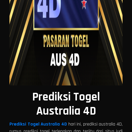
Prediksi Togel
Australia 4D
Prediksi Togel Australia 4D
hari ini, prediksi australia 4D,
rumus prediksi togel terlengkap dan terjitu dari situs judi