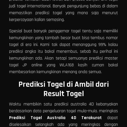
judi togel international. Banyak pengunjung bebas di dalam
memastikan prediksi togel yang mana saja menurut
kerpercayaan kalian semasing.
Spesial buat banyak penggemar togel tentu saja memiliki
kemungkinan yang tambah besar buat bisa tembus nomor
togel di era ini. Kami tak dapat menanggung 99% kalau
prediksi angka itu bakal menembus, sebab itu perihal ini
kemungkinan ada. Akan tetapi semuanya prediksi master
togel JP online yang WLA168 kasih cuman bakal
membesarkan kemungkinan menang anda semua.
Prediksi Togel di Ambil dari
Result Togel
Waktu membikin satu prediksi australia 4D kebanyakan
berdasarkan data pengeluaran togel mula-mula. meringkas
Prediksi Togel
Australia 4D Terakurat
dapat
diselesaikan selangkah ada yang meringkas dengan